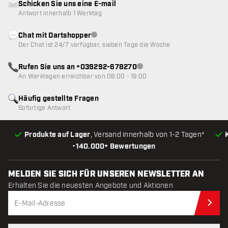
Schicken Sie uns eine E-mail
Antwort innerhalb 1 Werktag
Chat mit Dartshopper
Kundenservice nicht verfügbar
Der Chat ist 24/7 verfügbar, sieben Tage die Woche
Rufen Sie uns an +039292-678270
Kundenservice nicht verfügba
An Werktagen erreichbar von 08:00 - 19:00
Häufig gestellte Fragen
Sofortige Antwort
Produkte auf Lager
, Versand innerhalb von 1-2 Tagen*
•
140.000+ Bewertungen
MELDEN SIE SICH FÜR UNSEREN NEWSLETTER AN
Erhalten Sie die neuesten Angebote und Aktionen
Jet