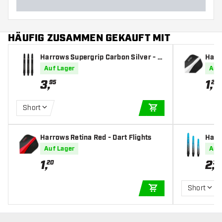
HÄUFIG ZUSAMMEN GEKAUFT MIT
Harrows Supergrip Carbon Silver - D
Harro
art Shafts
Auf Lager
Auf
3
,
1
,
95
20
Short
IN DEN WARENKOR
Harrows Retina Red - Dart Flights
Harr
- Dar
Auf Lager
Auf
1
,
2
,
20
35
Short
IN DEN WARENKOR