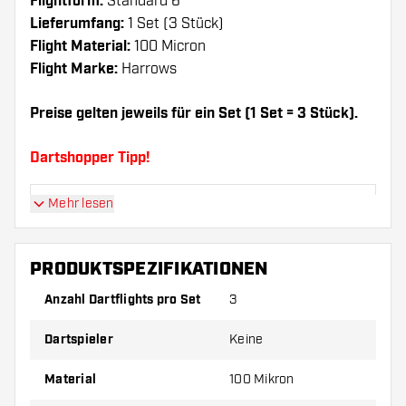
Flightform:
Standard 6
Lieferumfang:
1 Set (3 Stück)
Flight Material:
100 Micron
Flight Marke:
Harrows
Preise gelten jeweils für ein Set (1 Set = 3 Stück).
Dartshopper Tipp!
Mehr lesen
Sorgen Sie für genügend Ersatz Flights und
Shafts. Diese können sich durch Gebrauch
abnutzen oder brechen.
PRODUKTSPEZIFIKATIONEN
Anzahl Dartflights pro Set
3
Probieren Sie eine andere Form, ein anderes
Material oder eine andere Dicke der Flights aus,
Dartspieler
Keine
um herauszufinden, welche Variante am besten
zu Ihnen passt!
Material
100 Mikron