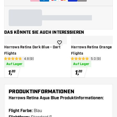
DAS KÖNNTE SIE AUCH INTERESSIEREN
Zur Wunschliste hinzufügen
Harrows Retina Dark Blue - Dart
Harrows Retina Orange - 
Flights
Flights
Bewertungsbereich öffnen
4.8 (9)
Bewertungsbere
5.0 (9)
4.8 Bewertungssterne
5 Bewertungssterne
Auf Lager
Auf Lager
1
,
1
,
20
20
PRODUKTINFORMATIONEN
Harrows Retina Aqua Blue Produktinformationen:
Flight Farbe:
Blau