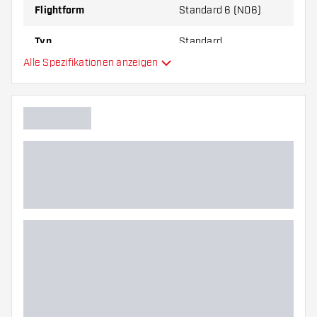
Flightform
Standard 6 (NO6)
Typ
Standard
Alle Spezifikationen anzeigen
Flexibilität
Hauptfarbe