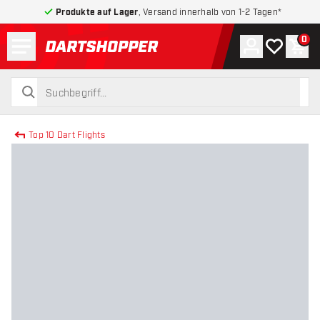
Produkte auf Lager
, Versand innerhalb von 1-2 Tagen*
Menü
0
Konto
Meine Wuns
War
zurück zur Startseite
suchen
suchen
Top 10 Dart Flights