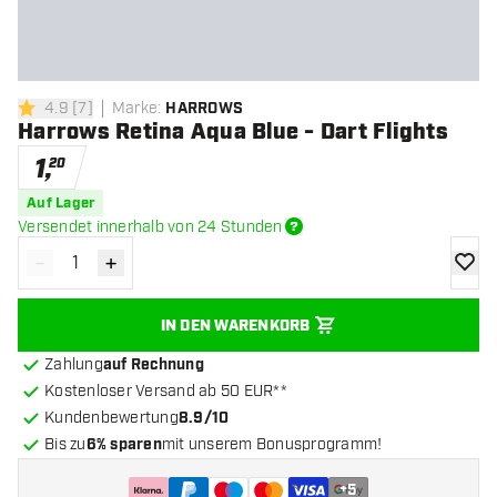
4.9
[
7
]
Marke
:
HARROWS
4.9 Bewertungssterne
Harrows Retina Aqua Blue - Dart Flights
1
,
20
Auf Lager
Versendet innerhalb von 24 Stunden
-
+
Menge verringern
Menge erhöhen
Zur Wu
IN DEN WARENKORB
Zahlung
auf Rechnung
Kostenloser Versand ab 50 EUR**
Kundenbewertung
8.9/10
Bis zu
6% sparen
mit unserem Bonusprogramm!
+
5