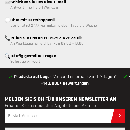
Schicken Sie uns eine E-mail
Antwort innerhalb 1 Werktag
Chat mit Dartshopper
Kundenservice nicht verfügbar
Der Chat ist 24/7 verfügbar, sieben Tage die Woche
Rufen Sie uns an +039292-678270
Kundenservice nicht verfügba
An Werktagen erreichbar von 08:00 - 19:00
Häufig gestellte Fragen
Sofortige Antwort
Produkte auf Lager
, Versand innerhalb von 1-2 Tagen*
•
140.000+ Bewertungen
MELDEN SIE SICH FÜR UNSEREN NEWSLETTER AN
Erhalten Sie die neuesten Angebote und Aktionen
Jet