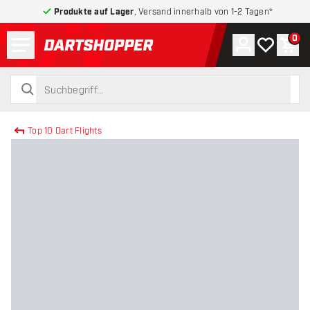
Produkte auf Lager
, Versand innerhalb von 1-2 Tagen*
Menü
0
Konto
Meine Wuns
War
zurück zur Startseite
suchen
suchen
Top 10 Dart Flights