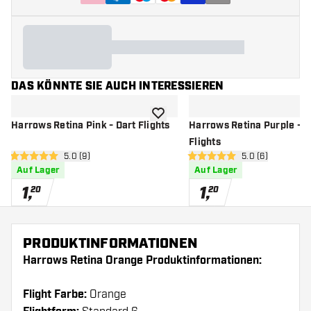
DAS KÖNNTE SIE AUCH INTERESSIEREN
Zur Wunschliste hinzufügen
Harrows Retina Pink - Dart Flights
Harrows Retina Purple - D
Flights
Bewertungsbereich öffnen
5.0 (9)
Bewertungsbere
5.0 (6)
5 Bewertungssterne
5 Bewertungssterne
Auf Lager
Auf Lager
1
,
1
,
20
20
PRODUKTINFORMATIONEN
Harrows Retina Orange Produktinformationen:
Flight Farbe:
Orange