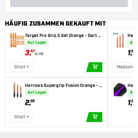
HÄUFIG ZUSAMMEN GEKAUFT MIT
Target Pro Grip 3 Set Orange - Dart S
Harr
hafts
fts
Auf Lager
Auf
3
,
1
,
57
80
5,49
Short
Medium
IN DEN WARENKOR
Harrows Supergrip Fusion Orange - D
Harro
art Shafts
Auf Lager
Auf
2
,
1
,
35
20
Short
IN DEN WARENKOR