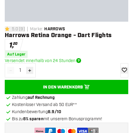
5.0
[
9
]
Marke
:
HARROWS
5 Bewertungssterne
Harrows Retina Orange - Dart Flights
1
,
20
Auf Lager
Versendet innerhalb von 24 Stunden
-
+
Menge verringern
Menge erhöhen
Zur Wu
IN DEN WARENKORB
Zahlung
auf Rechnung
Kostenloser Versand ab 50 EUR**
Kundenbewertung
8.9/10
Bis zu
6% sparen
mit unserem Bonusprogramm!
+
5