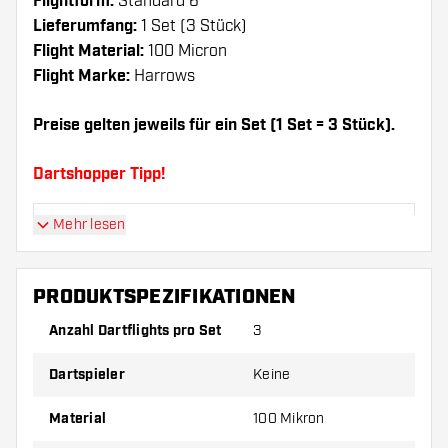
Flightform:
Standard 6
Lieferumfang:
1 Set (3 Stück)
Flight Material:
100 Micron
Flight Marke:
Harrows
Preise gelten jeweils für ein Set (1 Set = 3 Stück).
Dartshopper Tipp!
Mehr lesen
Sorgen Sie für genügend Ersatz Flights und
Shafts. Diese können sich durch Gebrauch
abnutzen oder brechen.
PRODUKTSPEZIFIKATIONEN
Anzahl Dartflights pro Set
3
Probieren Sie eine andere Form, ein anderes
Material oder eine andere Dicke der Flights aus,
Dartspieler
Keine
um herauszufinden, welche Variante am besten
zu Ihnen passt!
Material
100 Mikron