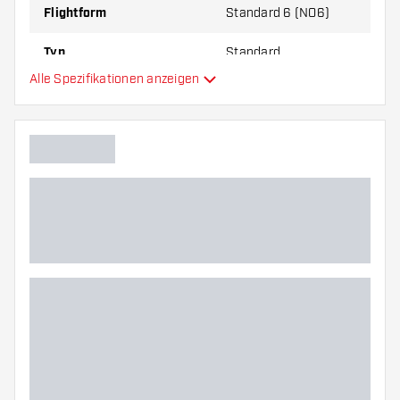
Flightform
Standard 6 (NO6)
Typ
Standard
Alle Spezifikationen anzeigen
Flexibilität
Hauptfarbe