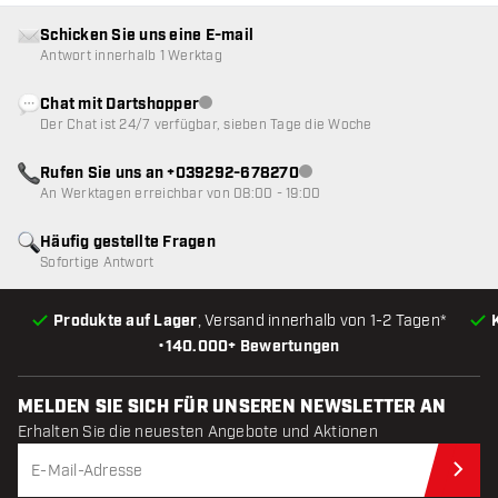
Schicken Sie uns eine E-mail
Antwort innerhalb 1 Werktag
Chat mit Dartshopper
Kundenservice nicht verfügbar
Der Chat ist 24/7 verfügbar, sieben Tage die Woche
Rufen Sie uns an +039292-678270
Kundenservice nicht verfügba
An Werktagen erreichbar von 08:00 - 19:00
Häufig gestellte Fragen
Sofortige Antwort
Produkte auf Lager
, Versand innerhalb von 1-2 Tagen*
•
140.000+ Bewertungen
MELDEN SIE SICH FÜR UNSEREN NEWSLETTER AN
Erhalten Sie die neuesten Angebote und Aktionen
Jet