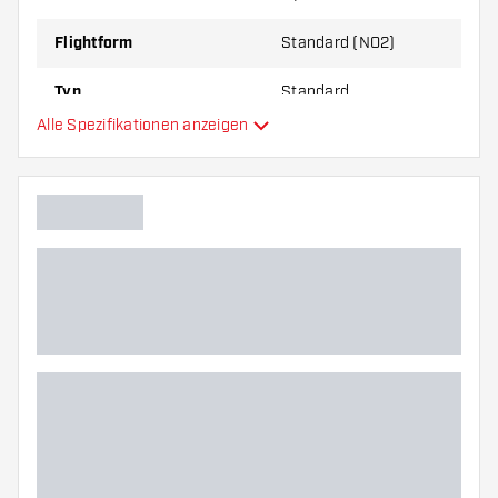
zu Ihnen passt!
Flightform
Standard (NO2)
Typ
Standard
Alle Spezifikationen anzeigen
Flexibilität
Hauptfarbe