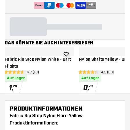
+
5
DAS KÖNNTE SIE AUCH INTERESSIEREN
Zur Wunschliste hinzufügen
Fabric Rip Stop Nylon White - Dart
Nylon Shafts Yellow - Dart
Flights
Bewertungsbereich öffnen
4.7 (10)
Bewertungsbere
4.3 (28)
4.7 Bewertungssterne
4.3 Bewertungssterne
Auf Lager
Auf Lager
1
,
0
,
20
79
PRODUKTINFORMATIONEN
Fabric Rip Stop Nylon Fluro Yellow
Produktinformationen: