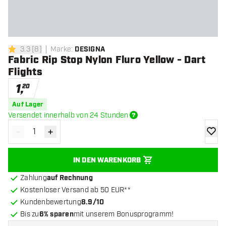
3.3
[
8
]
Marke
:
DESIGNA
3.3 Bewertungssterne
Fabric Rip Stop Nylon Fluro Yellow - Dart
Flights
1
,
20
Auf Lager
Versendet innerhalb von 24 Stunden
-
+
Menge verringern
Menge erhöhen
Zur Wu
IN DEN WARENKORB
Zahlung
auf Rechnung
Kostenloser Versand ab 50 EUR**
Kundenbewertung
8.9/10
Bis zu
6% sparen
mit unserem Bonusprogramm!