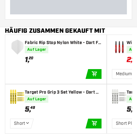
HÄUFIG ZUSAMMEN GEKAUFT MIT
Fabric Rip Stop Nylon White - Dart Fli
Winm
ghts
fts
Auf Lager
Auf
1
,
2
,
20
45
Medium
IN DEN WARENKOR
Target Pro Grip 3 Set Yellow - Dart Sh
Targe
afts
afts
Auf Lager
Auf
5
,
5
,
49
49
Short
Short Plus
IN DEN WARENKOR