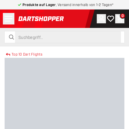
Produkte auf Lager
, Versand innerhalb von 1-2 Tagen*
Menü
0
Konto
Meine Wuns
War
zurück zur Startseite
suchen
suchen
Top 10 Dart Flights