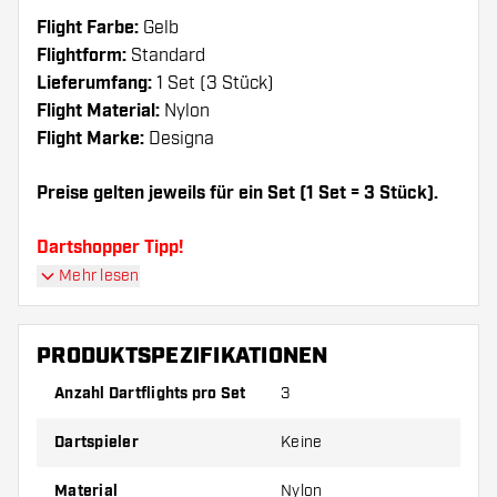
Flight Farbe:
Gelb
Flightform:
Standard
Lieferumfang:
1 Set (3 Stück)
Flight Material:
Nylon
Flight Marke:
Designa
Preise gelten jeweils für ein Set (1 Set = 3 Stück).
Dartshopper Tipp!
Mehr lesen
Sorgen Sie für genügend Ersatz Flights und
Shafts. Diese können sich durch Gebrauch
PRODUKTSPEZIFIKATIONEN
abnutzen oder brechen.
Anzahl Dartflights pro Set
3
Probieren Sie eine andere Form, ein anderes
Dartspieler
Keine
Material oder eine andere Dicke der Flights aus,
um herauszufinden, welche Variante am besten
Material
Nylon