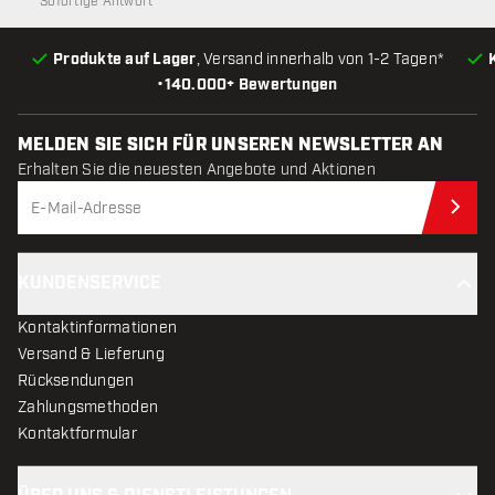
Sofortige Antwort
Produkte auf Lager
, Versand innerhalb von 1-2 Tagen*
•
140.000+ Bewertungen
MELDEN SIE SICH FÜR UNSEREN NEWSLETTER AN
Erhalten Sie die neuesten Angebote und Aktionen
Jet
KUNDENSERVICE
Kontaktinformationen
Versand & Lieferung
Rücksendungen
Zahlungsmethoden
Kontaktformular