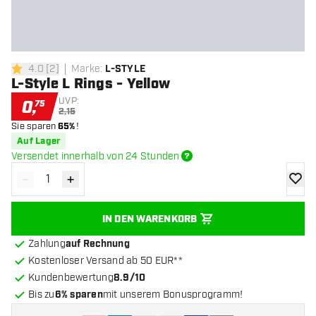
4.0
[
2
]
Marke
:
L-STYLE
4 Bewertungssterne
L-Style L Rings - Yellow
UVP:
0
,
75
2,15
Sie sparen
65%
!
Auf Lager
Versendet innerhalb von 24 Stunden
-
+
Menge verringern
Menge erhöhen
Zur Wu
IN DEN WARENKORB
Zahlung
auf Rechnung
Kostenloser Versand ab 50 EUR**
Kundenbewertung
8.9/10
Bis zu
6% sparen
mit unserem Bonusprogramm!