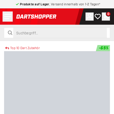
Produkte auf Lager
, Versand innerhalb von 1-2 Tagen*
Menü
0
Konto
Meine Wuns
War
zurück zur Startseite
suchen
suchen
-
65
%
Top 10 Dart Zubehör