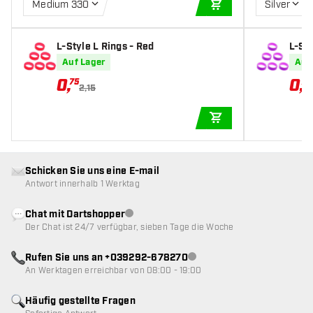
Medium 330
Silver
IN DEN WARENKOR
L-Style L Rings - Red
L-Sty
Auf Lager
Auf
0
,
0
,
75
75
2,15
IN DEN WARENKOR
Schicken Sie uns eine E-mail
Antwort innerhalb 1 Werktag
Chat mit Dartshopper
Kundenservice nicht verfügbar
Der Chat ist 24/7 verfügbar, sieben Tage die Woche
Rufen Sie uns an +039292-678270
Kundenservice nicht verfügba
An Werktagen erreichbar von 08:00 - 19:00
Häufig gestellte Fragen