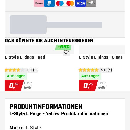
+
5
DAS KÖNNTE SIE AUCH INTERESSIEREN
-
65
%
Zur Wunschliste hinzufügen
L-Style L Rings - Red
L-Style L Rings - Clear
Bewertungsbereich öffnen
4.0 (5)
Bewertungsbere
5.0 (4)
4 Bewertungssterne
5 Bewertungssterne
Auf Lager
Auf Lager
UVP:
UVP:
0
,
0
,
75
75
2,15
2,15
PRODUKTINFORMATIONEN
L-Style L Rings - Yellow Produktinformationen:
Marke:
L-Style