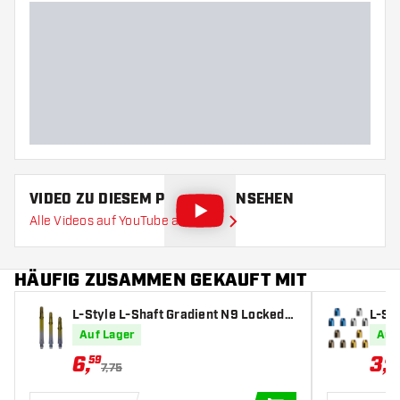
VIDEO ZU DIESEM PRODUKT ANSEHEN
Alle Videos auf YouTube ansehen
HÄUFIG ZUSAMMEN GEKAUFT MIT
L-Style L-Shaft Gradient N9 Locked S
L-St
traight Black & Yellow - Dart Shafts
Auf Lager
Auf
6
,
3
,
59
82
7,75