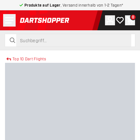
Produkte auf Lager
, Versand innerhalb von 1-2 Tagen*
Menü
0
Konto
Meine Wuns
War
zurück zur Startseite
suchen
suchen
Top 10 Dart Flights