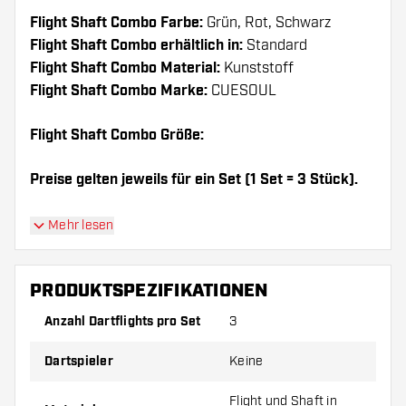
Flight Shaft Combo Farbe:
Grün, Rot, Schwarz
Flight Shaft Combo erhältlich in:
Standard
Flight Shaft Combo Material:
Kunststoff
Flight Shaft Combo Marke:
CUESOUL
Flight Shaft Combo Größe:
Preise gelten jeweils für ein Set (1 Set = 3 Stück).
Dartshopper Tipp!
Mehr lesen
Sorgen Sie für genügend Ersatz Flights und
PRODUKTSPEZIFIKATIONEN
Shafts. Diese können sich durch Gebrauch
abnutzen oder brechen.
Anzahl Dartflights pro Set
3
Dartspieler
Keine
Probieren Sie eine andere Form, ein anderes
Material oder eine andere Dicke der Flights aus,
Flight und Shaft in