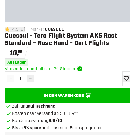
4.5
[
8
]
Marke
:
CUESOUL
4.5 Bewertungssterne
Cuesoul - Tero Flight System AK5 Rost
Standard - Rose Hand - Dart Flights
10
,
95
Auf Lager
Versendet innerhalb von 24 Stunden
-
+
Menge verringern
Menge erhöhen
Zur Wu
IN DEN WARENKORB
Zahlung
auf Rechnung
Kostenloser Versand ab 50 EUR**
Kundenbewertung
8.9/10
Bis zu
6% sparen
mit unserem Bonusprogramm!