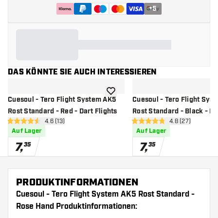
+
5
DAS KÖNNTE SIE AUCH INTERESSIEREN
Zur Wunschliste hinzufügen
Cuesoul - Tero Flight System AK5
Cuesoul - Tero Flight Sys
Rost Standard - Red - Dart Flights
Rost Standard - Black - Da
Bewertungsbereich öffnen
4.6 (13)
Bewertungsbere
4.8 (27)
4.6 Bewertungssterne
4.8 Bewertungssterne
Auf Lager
Auf Lager
7
,
7
,
35
35
PRODUKTINFORMATIONEN
Cuesoul - Tero Flight System AK5 Rost Standard -
Rose Hand Produktinformationen: