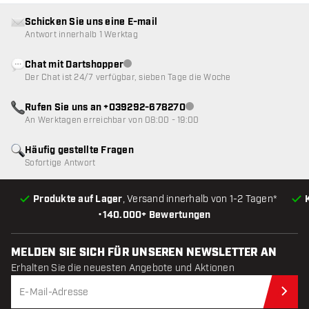
Schicken Sie uns eine E-mail
Antwort innerhalb 1 Werktag
Chat mit Dartshopper
Kundenservice nicht verfügbar
Der Chat ist 24/7 verfügbar, sieben Tage die Woche
Rufen Sie uns an +039292-678270
Kundenservice nicht verfügba
An Werktagen erreichbar von 08:00 - 19:00
Häufig gestellte Fragen
Sofortige Antwort
Produkte auf Lager
, Versand innerhalb von 1-2 Tagen*
•
140.000+ Bewertungen
MELDEN SIE SICH FÜR UNSEREN NEWSLETTER AN
Erhalten Sie die neuesten Angebote und Aktionen
Jet