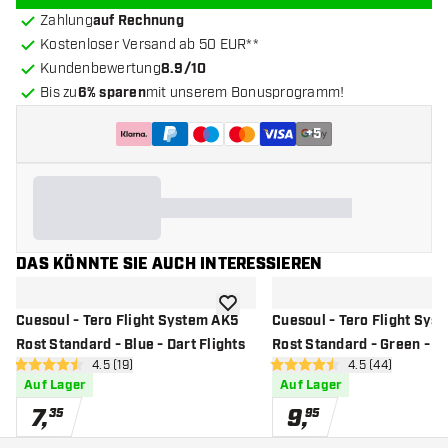
Zahlung
auf Rechnung
Kostenloser Versand ab 50 EUR**
Kundenbewertung
8.9/10
Bis zu
6% sparen
mit unserem Bonusprogramm!
+
5
DAS KÖNNTE SIE AUCH INTERESSIEREN
Zur Wunschliste hinzufügen
Cuesoul - Tero Flight System AK5
Cuesoul - Tero Flight Sys
Rost Standard - Blue - Dart Flights
Rost Standard - Green - Da
Bewertungsbereich öffnen
4.5 (19)
Bewertungsbere
4.5 (44)
4.5 Bewertungssterne
4.5 Bewertungssterne
Auf Lager
Auf Lager
7
,
9
,
35
95