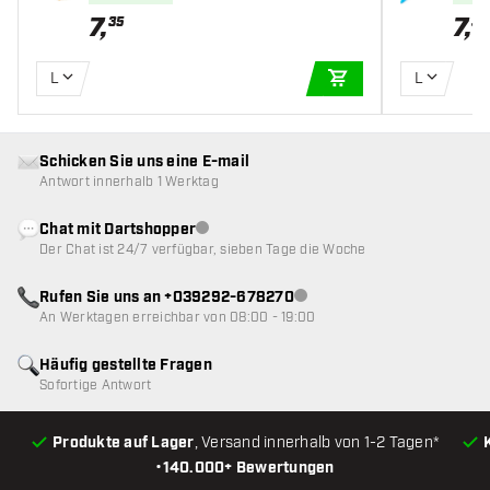
7
,
7
,
35
35
L
L
IN DEN WARENKOR
Schicken Sie uns eine E-mail
Antwort innerhalb 1 Werktag
Chat mit Dartshopper
Kundenservice nicht verfügbar
Der Chat ist 24/7 verfügbar, sieben Tage die Woche
Rufen Sie uns an +039292-678270
Kundenservice nicht verfügba
An Werktagen erreichbar von 08:00 - 19:00
Häufig gestellte Fragen
Sofortige Antwort
Produkte auf Lager
, Versand innerhalb von 1-2 Tagen*
•
140.000+ Bewertungen