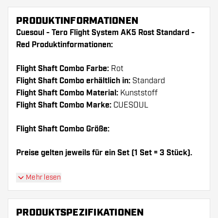
PRODUKTINFORMATIONEN
Cuesoul - Tero Flight System AK5 Rost Standard -
Red Produktinformationen:
Flight Shaft Combo Farbe:
Rot
Flight Shaft Combo erhältlich in:
Standard
Flight Shaft Combo Material:
Kunststoff
Flight Shaft Combo Marke:
CUESOUL
Flight Shaft Combo Größe:
Preise gelten jeweils für ein Set (1 Set = 3 Stück).
Dartshopper Tipp!
Mehr lesen
Sorgen Sie für genügend Ersatz Flights und
PRODUKTSPEZIFIKATIONEN
Shafts. Diese können sich durch Gebrauch