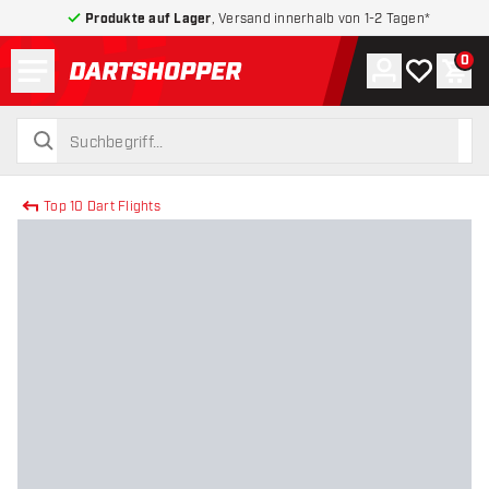
Produkte auf Lager
, Versand innerhalb von 1-2 Tagen*
Menü
0
Konto
Meine Wuns
War
zurück zur Startseite
suchen
suchen
Top 10 Dart Flights