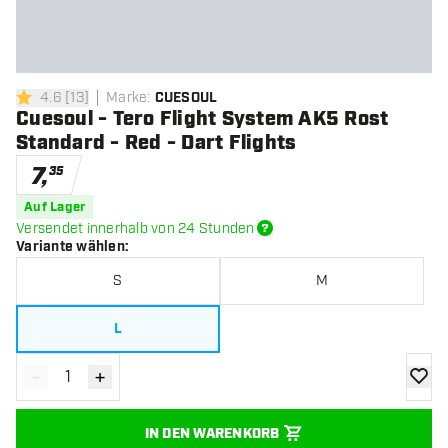
4.6
[
13
]
Marke
:
CUESOUL
4.6 Bewertungssterne
Cuesoul - Tero Flight System AK5 Rost
Standard - Red - Dart Flights
7
,
35
Auf Lager
Versendet innerhalb von 24 Stunden
Variante wählen
:
S
M
L
-
+
Menge verringern
Menge erhöhen
Zur Wu
IN DEN WARENKORB