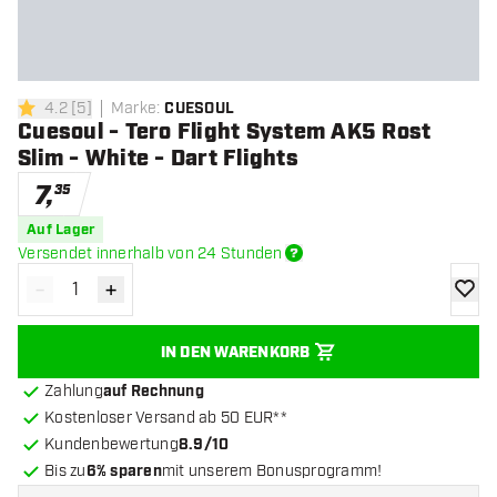
4.2
[
5
]
Marke
:
CUESOUL
4.2 Bewertungssterne
Cuesoul - Tero Flight System AK5 Rost
Slim - White - Dart Flights
7
,
35
Auf Lager
Versendet innerhalb von 24 Stunden
-
+
Menge verringern
Menge erhöhen
Zur Wu
IN DEN WARENKORB
Zahlung
auf Rechnung
Kostenloser Versand ab 50 EUR**
Kundenbewertung
8.9/10
Bis zu
6% sparen
mit unserem Bonusprogramm!