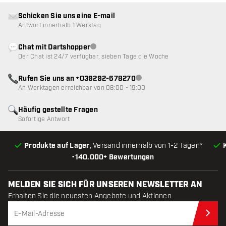
Schicken Sie uns eine E-mail
Antwort innerhalb 1 Werktag
Chat mit Dartshopper
Kundenservice nicht verfügbar
Der Chat ist 24/7 verfügbar, sieben Tage die Woche
Rufen Sie uns an +039292-678270
Kundenservice nicht verfügba
An Werktagen erreichbar von 08:00 - 19:00
Häufig gestellte Fragen
Sofortige Antwort
Produkte auf Lager
, Versand innerhalb von 1-2 Tagen*
•
140.000+ Bewertungen
MELDEN SIE SICH FÜR UNSEREN NEWSLETTER AN
Erhalten Sie die neuesten Angebote und Aktionen
Jet