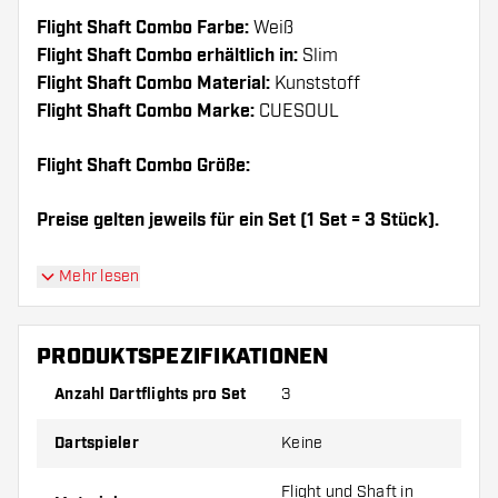
Flight Shaft Combo Farbe:
Weiß
Flight Shaft Combo erhältlich in:
Slim
Flight Shaft Combo Material:
Kunststoff
Flight Shaft Combo Marke:
CUESOUL
Flight Shaft Combo Größe:
Preise gelten jeweils für ein Set (1 Set = 3 Stück).
Dartshopper Tipp!
Mehr lesen
Sorgen Sie für genügend Ersatz Flights und
PRODUKTSPEZIFIKATIONEN
Shafts. Diese können sich durch Gebrauch
abnutzen oder brechen.
Anzahl Dartflights pro Set
3
Dartspieler
Keine
Probieren Sie eine andere Form, ein anderes
Material oder eine andere Dicke der Flights aus,
Flight und Shaft in