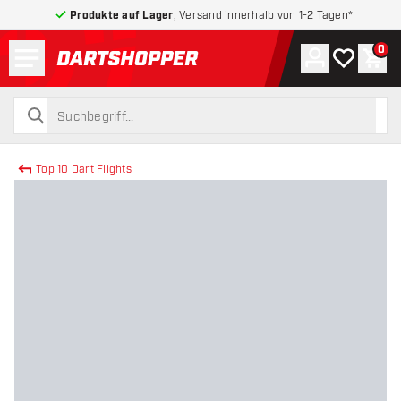
Produkte auf Lager
, Versand innerhalb von 1-2 Tagen*
Menü
0
Konto
Meine Wuns
War
zurück zur Startseite
suchen
suchen
Top 10 Dart Flights