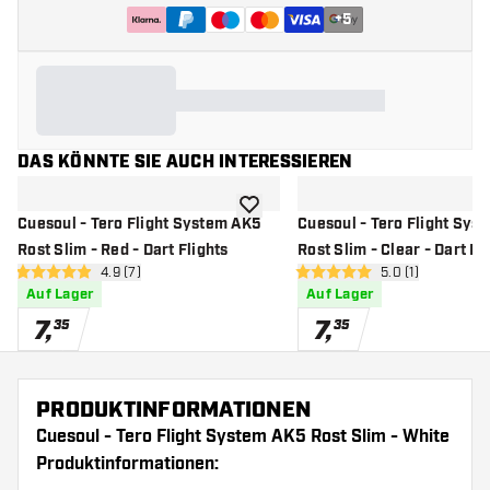
+
5
DAS KÖNNTE SIE AUCH INTERESSIEREN
Zur Wunschliste hinzufügen
Cuesoul - Tero Flight System AK5
Cuesoul - Tero Flight Sys
Rost Slim - Red - Dart Flights
Rost Slim - Clear - Dart Fl
Bewertungsbereich öffnen
4.9 (7)
Bewertungsberei
5.0 (1)
4.9 Bewertungssterne
5 Bewertungssterne
Auf Lager
Auf Lager
7
,
7
,
35
35
PRODUKTINFORMATIONEN
Cuesoul - Tero Flight System AK5 Rost Slim - White
Produktinformationen: