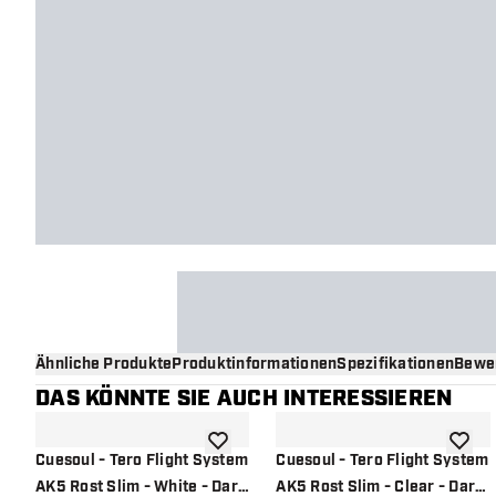
Ähnliche Produkte
Produktinformationen
Spezifikationen
Bewe
DAS KÖNNTE SIE AUCH INTERESSIEREN
Zur Wunschliste hinzufügen
Zur Wu
Cuesoul - Tero Flight System
Cuesoul - Tero Flight System
AK5 Rost Slim - White - Dart
AK5 Rost Slim - Clear - Dart