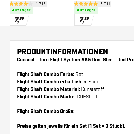
Bewertungsbereich öffnen
4.2 (5)
Bewertungsbereich
5.0 (1)
Flights
Flights
4.2 Bewertungssterne
5 Bewertungssterne
Auf Lager
Auf Lager
7
,
7
,
35
35
PRODUKTINFORMATIONEN
Cuesoul - Tero Flight System AK5 Rost Slim - Red Pr
Flight Shaft Combo Farbe:
Rot
Flight Shaft Combo erhältlich in:
Slim
Flight Shaft Combo Material:
Kunststoff
Flight Shaft Combo Marke:
CUESOUL
Flight Shaft Combo Größe:
Preise gelten jeweils für ein Set (1 Set = 3 Stück).