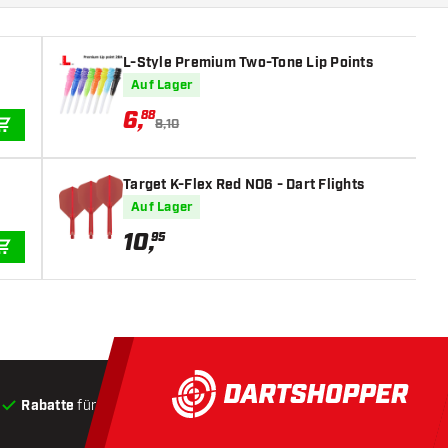
L-Style Premium Two-Tone Lip Points
Auf Lager
6
,
88
8,10
IN DEN WARENKORB
Target K-Flex Red NO6 - Dart Flights
Auf Lager
10
,
95
IN DEN WARENKORB
Rabatte
für Kunden
Produkte auf Lager
, Versand innerha