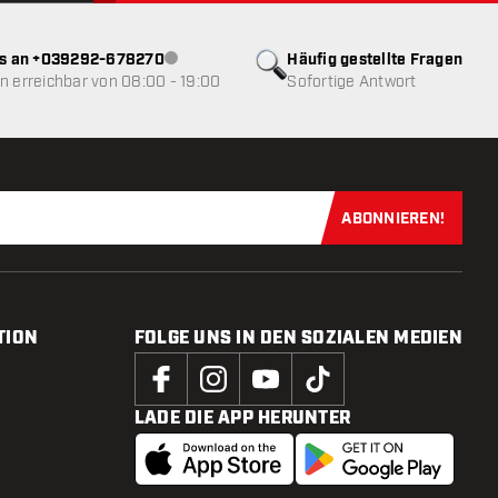
ns an +039292-678270
Häufig gestellte Fragen
Kundenservice nicht verfügbar
 erreichbar von 08:00 - 19:00
Sofortige Antwort
ABONNIEREN!
Jetzt für uns
TION
FOLGE UNS IN DEN SOZIALEN MEDIEN
LADE DIE APP HERUNTER