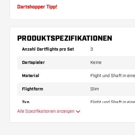
Dartshopper Tipp!
Sorgen Sie für genügend Ersatz Flights und Shafts.
durch Gebrauch abnutzen oder brechen.
PRODUKTSPEZIFIKATIONEN
Probieren Sie eine andere Form, ein anderes Materi
Anzahl Dartflights pro Set
3
Dicke der Flights aus, um herauszufinden, welche V
Dartspieler
Keine
Ihnen passt!
Material
Flight und Shaft in ei
Flightform
Slim
Typ
Flight und Shaft in ei
Alle Spezifikationen anzeigen
Flexibilität
Hauptfarbe