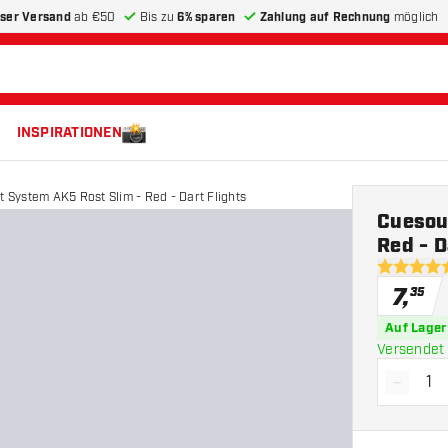
ser Versand
ab €50
Bis zu
6% sparen
Zahlung auf Rechnung
möglich
INSPIRATIONEN
t System AK5 Rost Slim - Red - Dart Flights
Cuesoul
Red - D
4.9 Bewer
7
,
35
Auf Lager
Versendet 
-
Menge 