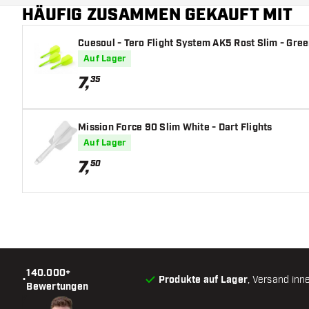
HÄUFIG ZUSAMMEN GEKAUFT MIT
Cuesoul - Tero Flight System AK5 Rost Slim - Green
Auf Lager
7
,
35
Mission Force 90 Slim White - Dart Flights
Auf Lager
7
,
50
140.000+
•
Produkte auf Lager
, Versand inn
Bewertungen