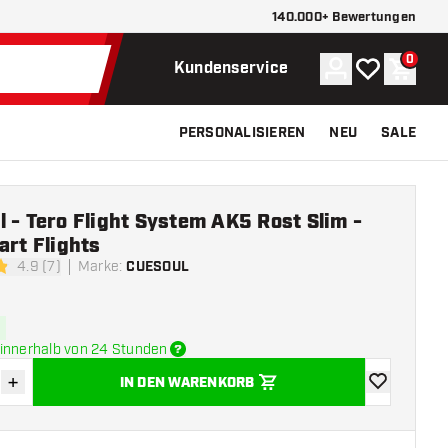
140.000+ Bewertungen
0
Konto
Meine Wunsch
Waren
Kundenservice
PERSONALISIEREN
NEU
SALE
 - Tero Flight System AK5 Rost Slim -
art Flights
4.9 (7)
Marke
:
CUESOUL
tungssterne
innerhalb von 24 Stunden
+
IN DEN WARENKORB
verringern
Menge erhöhen
Zur Wunschl