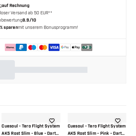
g
auf Rechnung
loser Versand ab 50 EUR**
nbewertung
8.9/10
% sparen
mit unserem Bonusprogramm!
+
3
chliste hinzufügen
Zur Wunschliste hinzufügen
Zur Wunsch
Cuesoul - Tero Flight System
Cuesoul - Tero Flight System
C
AK5 Rost Slim - Blue - Dart
AK5 Rost Slim - Pink - Dart
A