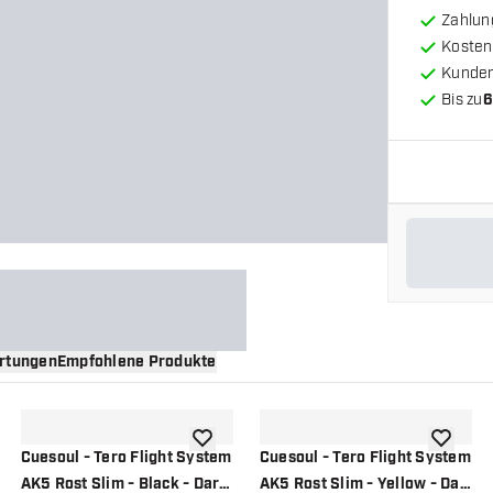
Zahlun
Kosten
Kunde
Bis zu
6
rtungen
Empfohlene Produkte
nschliste hinzufügen
Zur Wunschliste hinzufügen
Zur Wuns
Cuesoul - Tero Flight System
Cuesoul - Tero Flight System
AK5 Rost Slim - Black - Dart
AK5 Rost Slim - Yellow - Dart