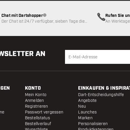
Chat mit Dartshopper
Rufen Sie u
Kundenservice nicht verfügbar
Der Chat ist 24/7 verfügbar, sieben Tage die
An Werktagen
Woche
EWSLETTER AN
NGEN
KONTO
EINKAUFEN & INSPIRA
Mein Konto
Dart-Entscheidungshilfe
Anmelden
Angebote
Registrieren
Neu
ine
Passwort vergessen
Launches
Bestellstatus
Marken
Bestellverlauf
Personalisieren
Wunschliste
Produktkategorien