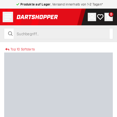
Produkte auf Lager
, Versand innerhalb von 1-2 Tagen*
Menü
0
Konto
Meine Wuns
War
zurück zur Startseite
suchen
suchen
Top 10 Softdarts