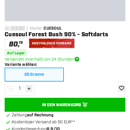
0.0
[
0
]
Marke
:
CUESOUL
0 Bewertungssterne
Cuesoul Forest Bush 90% - Softdarts
80
,
75
Kostenloser Versand
Auf Lager
Versendet innerhalb von 24 Stunden
Variante wählen
:
20 Gramm
-
+
Menge verringern
Menge erhöhen
Zur Wu
IN DEN WARENKORB
Zahlung
auf Rechnung
Kostenloser Versand ab 50 EUR**
Kundenbewertung
8.9/10