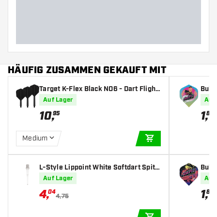
Barrellänge (MM)
HÄUFIG ZUSAMMEN GEKAUFT MIT
Target K-Flex Black NO6 - Dart Flight
Bull'
s
t Fli
Auf Lager
Auf
10
,
1
,
95
80
Medium
IN DEN WARENKOR
L-Style Lippoint White Softdart Spitz
Bull'
en
hts
Auf Lager
Auf
4
,
1
,
04
80
4,75