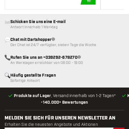
IN DEN WARENKOR
Schicken Sie uns eine E-mail
Antwort innerhalb 1 Werktag
Chat mit Dartshopper
Kundenservice nicht verfügbar
Der Chat ist 24/7 verfügbar, sieben Tage die Woche
Rufen Sie uns an +039292-678270
Kundenservice nicht verfügba
An Werktagen erreichbar von 08:00 - 19:00
Häufig gestellte Fragen
Sofortige Antwort
Produkte auf Lager
, Versand innerhalb von 1-2 Tagen*
•
140.000+ Bewertungen
MELDEN SIE SICH FÜR UNSEREN NEWSLETTER AN
Erhalten Sie die neuesten Angebote und Aktionen