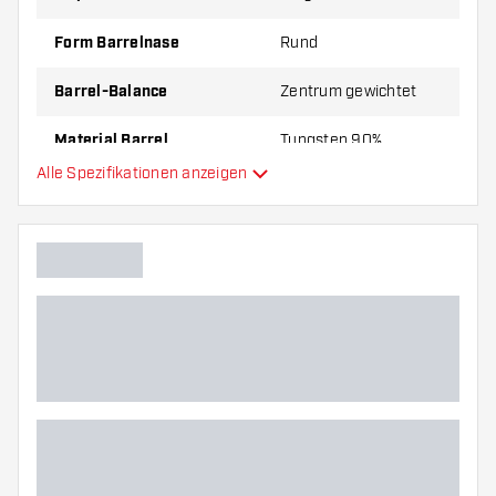
Form Barrelnase
Rund
Barrel-Balance
Zentrum gewichtet
Material Barrel
Tungsten 90%
Alle Spezifikationen anzeigen
Gripart Barrelnase
Dartspieler
Barrelfarbe
Barrel Gripzone
Barrelform
Gewicht
Barreldurchmesser (MM)