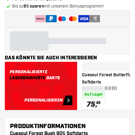
Bis zu
6% sparen
mit unserem Bonusprogramm!
+
5
DAS KÖNNTE SIE AUCH INTERESSIEREN
PERSONALISIERTE
Cuesoul Forest Butterfly 
LASERGRAVIERTE
DARTS
Softdarts
Bewertungsbere
0.0 (0)
0 Bewertungssterne
Auf Lager
PERSONALISIEREN
75
,
95
PRODUKTINFORMATIONEN
Cuesoul Forest Bush 90% Softdarts