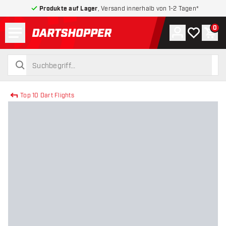
Produkte auf Lager
, Versand innerhalb von 1-2 Tagen*
Menü
0
Konto
Meine Wuns
War
zurück zur Startseite
suchen
suchen
Top 10 Dart Flights