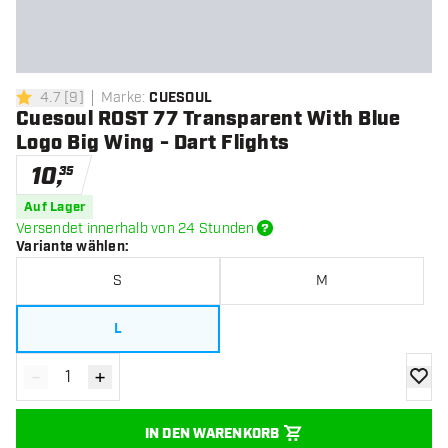
4.7
[
9
]
Marke
:
CUESOUL
4.7 Bewertungssterne
Cuesoul ROST 77 Transparent With Blue
Logo Big Wing - Dart Flights
10
,
35
Auf Lager
Versendet innerhalb von 24 Stunden
Variante wählen
:
S
M
L
-
+
Menge verringern
Menge erhöhen
Zur Wu
IN DEN WARENKORB