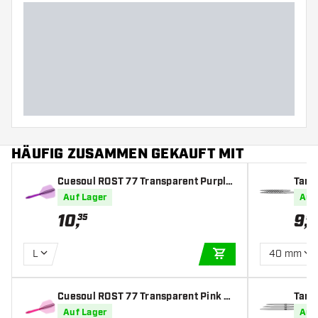
HÄUFIG ZUSAMMEN GEKAUFT MIT
Cuesoul ROST 77 Transparent Purple
Targ
Big Wing - Dart Flights
Auf Lager
Auf
10
,
9
,
35
99
L
40 mm
IN DEN WARENKOR
Cuesoul ROST 77 Transparent Pink Bi
Targ
g Wing - Dart Flights
Auf Lager
Auf