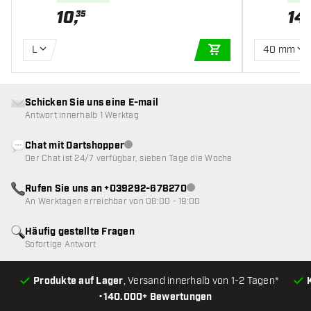
10
,
14
,
35
L
40 mm
IN DEN WARENKOR
Schicken Sie uns eine E-mail
Antwort innerhalb 1 Werktag
Chat mit Dartshopper
Kundenservice nicht verfügbar
Der Chat ist 24/7 verfügbar, sieben Tage die Woche
Rufen Sie uns an +039292-678270
Kundenservice nicht verfügba
An Werktagen erreichbar von 08:00 - 19:00
Häufig gestellte Fragen
Sofortige Antwort
Produkte auf Lager
, Versand innerhalb von 1-2 Tagen*
•
140.000+ Bewertungen