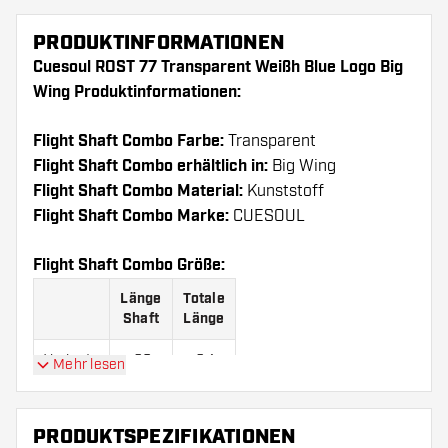
PRODUKTINFORMATIONEN
Cuesoul ROST 77 Transparent Weißh Blue Logo Big
Wing Produktinformationen:
Flight Shaft Combo Farbe:
Transparent
Flight Shaft Combo erhältlich in:
Big Wing
Flight Shaft Combo Material:
Kunststoff
Flight Shaft Combo Marke:
CUESOUL
Flight Shaft Combo Größe:
Länge
Totale
Shaft
Länge
Variante
23
64
Mehr lesen
S
mm
mm
Variante
28
69
PRODUKTSPEZIFIKATIONEN
M
mm
mm