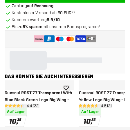
Zahlung
auf Rechnung
Kostenloser Versand ab 50 EUR**
Kundenbewertung
8.9/10
Bis zu
6% sparen
mit unserem Bonusprogramm!
+
5
DAS KÖNNTE SIE AUCH INTERESSIEREN
Zur Wunschliste hinzufügen
Cuesoul ROST 77 Transparent With
Cuesoul ROST 77 Transpar
Blue Black Green Logo Big Wing -
Yellow Logo Big Wing - Dar
Bewertungsbereich öffnen
4.4 (23)
Bewertungsberei
4.5 (2)
Dart Flights
4.4 Bewertungssterne
4.5 Bewertungssterne
Auf Lager
Auf Lager
10
,
10
,
35
35