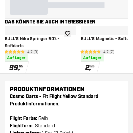
DAS KÖNNTE SIE AUCH INTERESSIEREN
Zur Wunschliste hinzufügen
BULL'S Niko Springer 90% -
BULL'S Magnetic - Softdar
Softdarts
Bewertungsbereich öffnen
4.7 (3)
Bewertungsberei
4.7 (7)
4.7 Bewertungssterne
4.7 Bewertungssterne
Auf Lager
Auf Lager
99
,
2
,
95
95
PRODUKTINFORMATIONEN
Cosmo Darts - Fit Flight Yellow Standard
Produktinformationen:
Flight Farbe:
Gelb
Flightform:
Standard