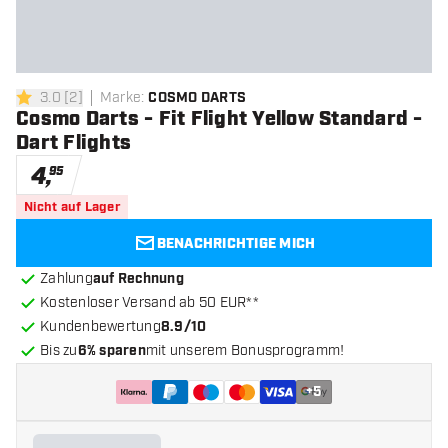
3.0
[
2
]
Marke
:
COSMO DARTS
3 Bewertungssterne
Cosmo Darts - Fit Flight Yellow Standard -
Dart Flights
4
,
95
Nicht auf Lager
BENACHRICHTIGE MICH
Zahlung
auf Rechnung
Kostenloser Versand ab 50 EUR**
Kundenbewertung
8.9/10
Bis zu
6% sparen
mit unserem Bonusprogramm!
+
5