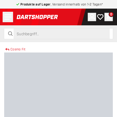
Produkte auf Lager
, Versand innerhalb von 1-2 Tagen*
Menü
0
Konto
Meine Wuns
War
zurück zur Startseite
suchen
suchen
Cosmo Fit