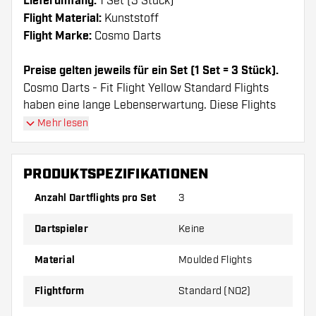
Lieferumfang:
1 Set (3 Stück)
Flight Material:
Kunststoff
Flight Marke:
Cosmo Darts
Preise gelten jeweils für ein Set (1 Set = 3 Stück).
Cosmo Darts - Fit Flight Yellow Standard Flights
haben eine lange Lebenserwartung. Diese Flights
können nur mit Cosmo Fit Shafts verwendet werden.
Mehr lesen
Dartshopper Tipp!
PRODUKTSPEZIFIKATIONEN
Sorgen Sie für genügend Ersatz Flights und
Anzahl Dartflights pro Set
3
Shafts. Diese können sich durch Gebrauch
Dartspieler
Keine
abnutzen oder brechen.
Material
Moulded Flights
Probieren Sie eine andere Form, ein anderes
Material oder eine andere Dicke der Flights aus,
Flightform
Standard (NO2)
um herauszufinden, welche Variante am besten