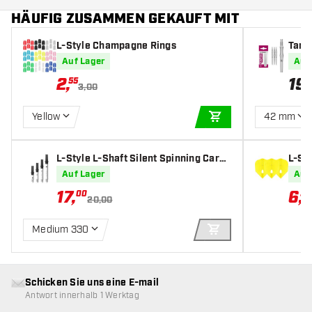
HÄUFIG ZUSAMMEN GEKAUFT MIT
L-Style Champagne Rings
Targ
Auf Lager
Auf
2
,
19
,
55
3,00
Yellow
42 mm
IN DEN WARENKOR
L-Style L-Shaft Silent Spinning Carbo
L-St
n White - Dart Shafts
ape Y
Auf Lager
Auf
17
,
6
,
00
59
20,00
Medium 330
IN DEN WARENKOR
Schicken Sie uns eine E-mail
Antwort innerhalb 1 Werktag