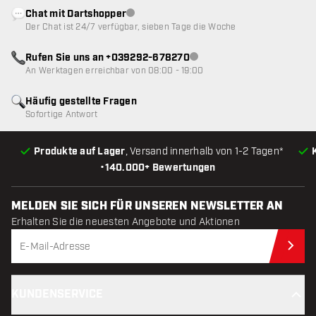
Chat mit Dartshopper
Kundenservice nicht verfügbar
Der Chat ist 24/7 verfügbar, sieben Tage die Woche
Rufen Sie uns an +039292-678270
Kundenservice nicht verfügba
An Werktagen erreichbar von 08:00 - 19:00
Häufig gestellte Fragen
Sofortige Antwort
Produkte auf Lager
, Versand innerhalb von 1-2 Tagen*
•
140.000+ Bewertungen
MELDEN SIE SICH FÜR UNSEREN NEWSLETTER AN
Erhalten Sie die neuesten Angebote und Aktionen
Jet
KUNDENSERVICE