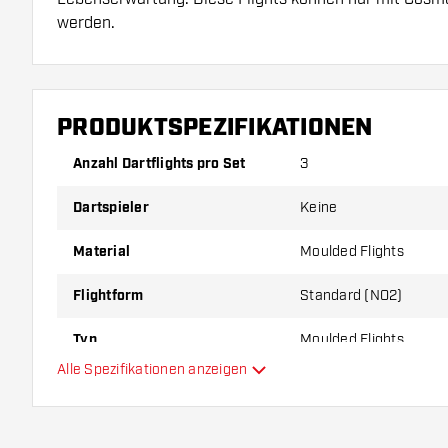
werden.
Dartshopper Tipp!
PRODUKTSPEZIFIKATIONEN
Sorgen Sie für genügend Ersatz Flights und Shafts.
durch Gebrauch abnutzen oder brechen.
Anzahl Dartflights pro Set
3
Dartspieler
Keine
Probieren Sie eine andere Form, ein anderes Materi
Dicke der Flights aus, um herauszufinden, welche V
Material
Moulded Flights
Ihnen passt!
Flightform
Standard (NO2)
Typ
Moulded Flights
Alle Spezifikationen anzeigen
Flexibilität
Hauptfarbe