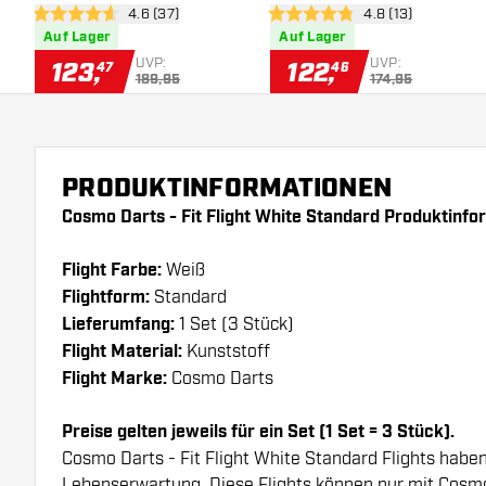
Bewertungsbereich öffnen
4.6 (37)
Bewertungsbereic
4.8 (13)
Point 95% - Dartpfeile
95% - Dartpfeile
4.6 Bewertungssterne
4.8 Bewertungssterne
Auf Lager
Auf Lager
UVP:
UVP:
123
,
122
,
47
46
189,95
174,95
PRODUKTINFORMATIONEN
Cosmo Darts - Fit Flight White Standard Produktinfo
Flight Farbe:
Weiß
Flightform:
Standard
Lieferumfang:
1 Set (3 Stück)
Flight Material:
Kunststoff
Flight Marke:
Cosmo Darts
Preise gelten jeweils für ein Set (1 Set = 3 Stück).
Cosmo Darts - Fit Flight White Standard Flights haben
Lebenserwartung. Diese Flights können nur mit Cosm