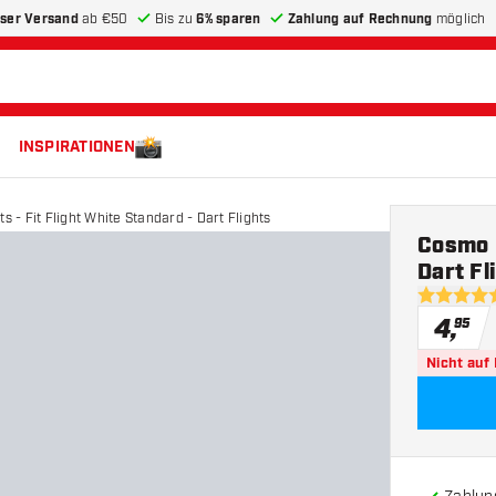
ser Versand
ab €50
Bis zu
6% sparen
Zahlung auf Rechnung
möglich
INSPIRATIONEN
 - Fit Flight White Standard - Dart Flights
Cosmo D
Dart Fl
4.8 Bewer
4
,
95
Nicht auf