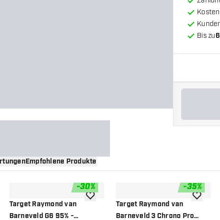
Zahlun
Kosten
Kunde
Bis zu
6
rtungen
Empfohlene Produkte
-
30
%
-
35
%
nschliste hinzufügen
Zur Wunschliste hinzufügen
Zur Wuns
Target Raymond van
Target Raymond van
Barneveld G6 95% -
Barneveld 3 Chrono Pro