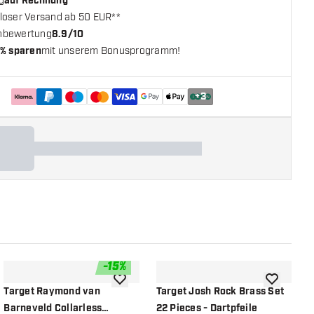
g
auf Rechnung
loser Versand ab 50 EUR**
nbewertung
8.9/10
% sparen
mit unserem Bonusprogramm!
+
3
-
15
%
chliste hinzufügen
Zur Wunschliste hinzufügen
Zur Wunsch
Target Raymond van
Target Josh Rock Brass Set
T
Barneveld Collarless
22 Pieces - Dartpfeile
2