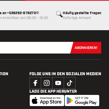
ns an +039292-678270
Häufig gestellte Fragen
Kundenservice nicht verfügbar
 erreichbar von 08:00 - 19:00
Sofortige Antwort
ABONNIEREN!
Jetzt für uns
TION
FOLGE UNS IN DEN SOZIALEN MEDIEN
LADE DIE APP HERUNTER