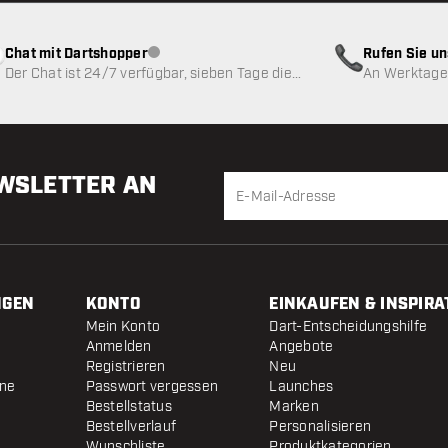
Chat mit Dartshopper
Rufen Sie u
Kundenservice nicht verfügbar
Der Chat ist 24/7 verfügbar, sieben Tage die
An Werktagen
Woche
EWSLETTER AN
NGEN
KONTO
EINKAUFEN & INSPIRA
Mein Konto
Dart-Entscheidungshilfe
Anmelden
Angebote
Registrieren
Neu
ine
Passwort vergessen
Launches
Bestellstatus
Marken
Bestellverlauf
Personalisieren
Wunschliste
Produktkategorien