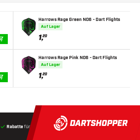
Harrows Rage Green NO6 - Dart Flights
Auf Lager
1
,
20
IN DEN WARENKORB
Harrows Rage Pink NO6 - Dart Flights
Auf Lager
1
,
20
IN DEN WARENKORB
Rabatte
für Kunden
Produkte auf Lager
, Versand innerha