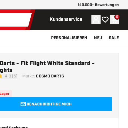
140.000+ Bewertungen
0
Konto
Meine Wunsch
Waren
Kundenservice
PERSONALISIEREN
NEU
SALE
arts - Fit Flight White Standard -
ights
4.8 (5)
Marke
:
COSMO DARTS
tungssterne
 Lager
BENACHRICHTIGE MICH