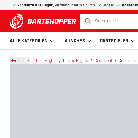
Produkte auf Lager
, Versand innerhalb von 1-2 Tagen*
Kostenlo
suchen
zurück zur Startseite
ALLE KATEGORIEN
LAUNCHES
DARTSPIELER
Zurück
Dart Flights
Cosmo Flights
Cosmo Fit
Cosmo Darts