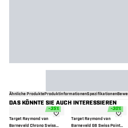
Ähnliche Produkte
Produktinformationen
Spezifikationen
Bewe
DAS KÖNNTE SIE AUCH INTERESSIEREN
-
35
%
-
30
%
Zur Wunschliste hinzufügen
Zur Wu
Target Raymond van
Target Raymond van
Barneveld Chrono Swiss
Barneveld G6 Swiss Point