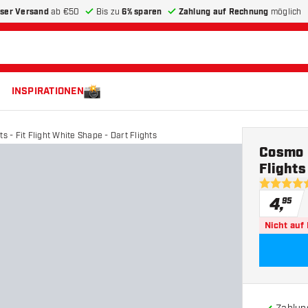
ser Versand
ab €50
Bis zu
6% sparen
Zahlung auf Rechnung
möglich
INSPIRATIONEN
 - Fit Flight White Shape - Dart Flights
Cosmo D
Flights
5 Bewertu
4
,
95
Nicht auf