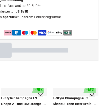
g
auf Rechnung
loser Versand ab 50 EUR**
nbewertung
8.9/10
% sparen
mit unserem Bonusprogramm!
+
3
-
15
%
-
15
%
chliste hinzufügen
Zur Wunschliste hinzufügen
Zur Wunsch
L-Style Champagne L3
L-Style Champagne L3
O
Shape 2-Tone BK×Orange -
Shape 2-Tone BK×Purple -
B