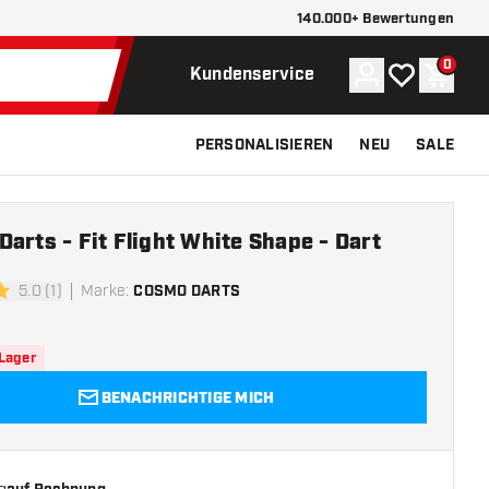
140.000+ Bewertungen
0
Konto
Meine Wunsch
Waren
Kundenservice
PERSONALISIEREN
NEU
SALE
arts - Fit Flight White Shape - Dart
5.0 (1)
Marke
:
COSMO DARTS
ngssterne
 Lager
BENACHRICHTIGE MICH