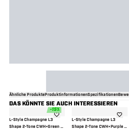
Ähnliche Produkte
Produktinformationen
Spezifikationen
Bewe
DAS KÖNNTE SIE AUCH INTERESSIEREN
-
15
%
Zur Wunschliste hinzufügen
Zur Wu
L-Style Champagne L3
L-Style Champagne L3
Shape 2-Tone CWH×Green -
Shape 2-Tone CWH×Purple -