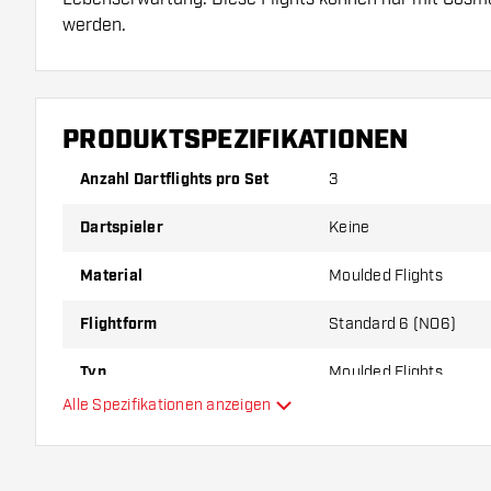
werden.
Dartshopper Tipp!
PRODUKTSPEZIFIKATIONEN
Sorgen Sie für genügend Ersatz Flights und Shafts.
durch Gebrauch abnutzen oder brechen.
Anzahl Dartflights pro Set
3
Dartspieler
Keine
Probieren Sie eine andere Form, ein anderes Materi
Dicke der Flights aus, um herauszufinden, welche V
Material
Moulded Flights
Ihnen passt!
Flightform
Standard 6 (NO6)
Typ
Moulded Flights
Alle Spezifikationen anzeigen
Flexibilität
Hauptfarbe