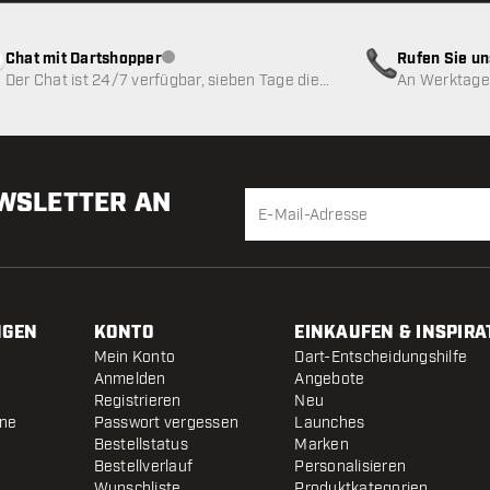
Chat mit Dartshopper
Rufen Sie u
Kundenservice nicht verfügbar
Der Chat ist 24/7 verfügbar, sieben Tage die
An Werktagen
Woche
EWSLETTER AN
NGEN
KONTO
EINKAUFEN & INSPIRA
Mein Konto
Dart-Entscheidungshilfe
Anmelden
Angebote
Registrieren
Neu
ine
Passwort vergessen
Launches
Bestellstatus
Marken
Bestellverlauf
Personalisieren
Wunschliste
Produktkategorien