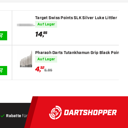
Target Swiss Points SLK Silver Luke Littler
Auf Lager
14
,
95
IN DEN WARENKORB
Pharaoh Darts Tutankhamun Grip Black Points
Auf Lager
4
,
52
6,95
IN DEN WARENKORB
Rabatte
für Kunden
Produkte auf Lager
, Versand innerha