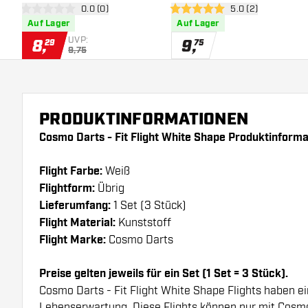
Bewertungsbereich öffnen
0.0 (0)
Bewertungsbereich
5.0 (2)
Dart Flights
Dart Flights
0 Bewertungssterne
5 Bewertungssterne
Auf Lager
Auf Lager
UVP:
8
,
9
,
29
75
9,75
PRODUKTINFORMATIONEN
Cosmo Darts - Fit Flight White Shape Produktinforma
Flight Farbe:
Weiß
Flightform:
Übrig
Lieferumfang:
1 Set (3 Stück)
Flight Material:
Kunststoff
Flight Marke:
Cosmo Darts
Preise gelten jeweils für ein Set (1 Set = 3 Stück).
Cosmo Darts - Fit Flight White Shape Flights haben e
Lebenserwartung. Diese Flights können nur mit Cosm