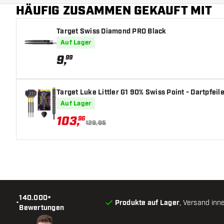
HÄUFIG ZUSAMMEN GEKAUFT MIT
Target Swiss Diamond PRO Black
Auf Lager
9
,
99
Target Luke Littler G1 90% Swiss Point - Dartpfeil
Auf Lager
103
,
96
129,95
140.000+
•
Produkte auf Lager
, Versand inn
Bewertungen