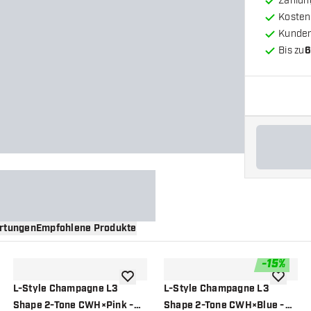
Zahlun
Kosten
Kunde
Bis zu
6
rtungen
Empfohlene Produkte
-
15
%
nschliste hinzufügen
Zur Wunschliste hinzufügen
Zur Wuns
L-Style Champagne L3
L-Style Champagne L3
Shape 2-Tone CWH×Pink -
Shape 2-Tone CWH×Blue -