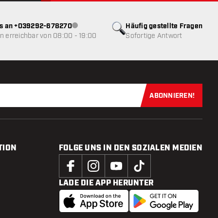
ns an +039292-678270
Häufig gestellte Fragen
Kundenservice nicht verfügbar
 erreichbar von 08:00 - 19:00
Sofortige Antwort
ABONNIEREN!
Jetzt für uns
TION
FOLGE UNS IN DEN SOZIALEN MEDIEN
LADE DIE APP HERUNTER