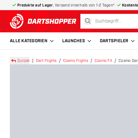
Produkte auf Lager
, Versand innerhalb von 1-2 Tagen*
Kostenlo
suchen
zurück zur Startseite
ALLE KATEGORIEN
LAUNCHES
DARTSPIELER
Zurück
Dart Flights
Cosmo Flights
Cosmo Fit
Cosmo Darts