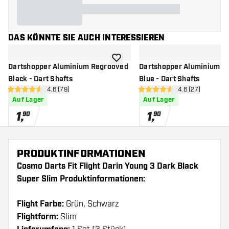
DAS KÖNNTE SIE AUCH INTERESSIEREN
Zur Wunschliste hinzufügen
Dartshopper Aluminium Regrooved
Dartshopper Aluminium R
Black - Dart Shafts
Blue - Dart Shafts
Bewertungsbereich öffnen
4.6 (79)
Bewertungsbere
4.6 (27)
4.6 Bewertungssterne
4.6 Bewertungssterne
Auf Lager
Auf Lager
1
,
1
,
90
90
PRODUKTINFORMATIONEN
Cosmo Darts Fit Flight Darin Young 3 Dark Black
Super Slim Produktinformationen:
Flight Farbe:
Grün, Schwarz
Flightform:
Slim