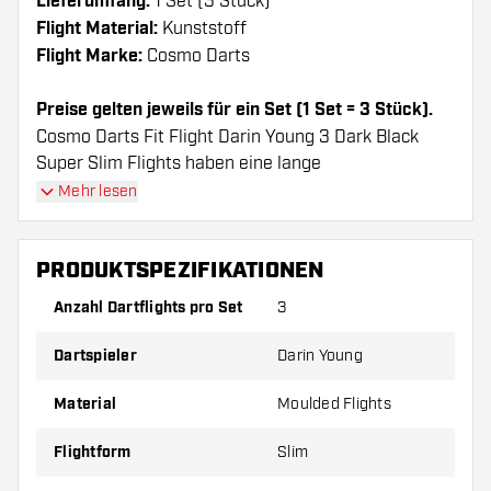
Lieferumfang:
1 Set (3 Stück)
Flight Material:
Kunststoff
Flight Marke:
Cosmo Darts
Preise gelten jeweils für ein Set (1 Set = 3 Stück).
Cosmo Darts Fit Flight Darin Young 3 Dark Black
Super Slim Flights haben eine lange
Lebenserwartung. Diese Flights können nur mit
Mehr lesen
Cosmo Fit Shafts verwendet werden.
PRODUKTSPEZIFIKATIONEN
Dartshopper Tipp!
Anzahl Dartflights pro Set
3
Sorgen Sie für genügend Ersatz Flights und
Dartspieler
Darin Young
Shafts. Diese können sich durch Gebrauch
abnutzen oder brechen.
Material
Moulded Flights
Probieren Sie eine andere Form, ein anderes
Flightform
Slim
Material oder eine andere Dicke der Flights aus,