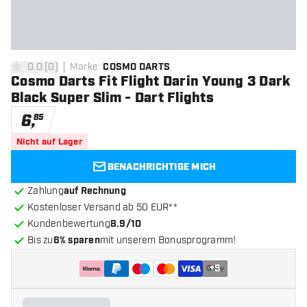
0.0
[
0
]
Marke
:
COSMO DARTS
0 Bewertungssterne
Cosmo Darts Fit Flight Darin Young 3 Dark
Black Super Slim - Dart Flights
6
,
85
Nicht auf Lager
BENACHRICHTIGE MICH
Zahlung
auf Rechnung
Kostenloser Versand ab 50 EUR**
Kundenbewertung
8.9/10
Bis zu
6% sparen
mit unserem Bonusprogramm!
+
5