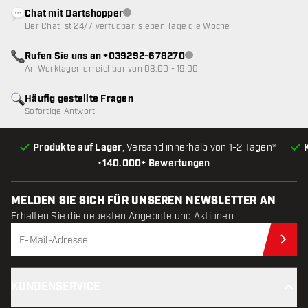
Chat mit Dartshopper
Kundenservice nicht verfügbar
Der Chat ist 24/7 verfügbar, sieben Tage die Woche
Rufen Sie uns an +039292-678270
Kundenservice nicht verfügba
An Werktagen erreichbar von 08:00 - 19:00
Häufig gestellte Fragen
Sofortige Antwort
Produkte auf Lager
, Versand innerhalb von 1-2 Tagen*
•
140.000+ Bewertungen
MELDEN SIE SICH FÜR UNSEREN NEWSLETTER AN
Erhalten Sie die neuesten Angebote und Aktionen
Jet
KUNDENSERVICE