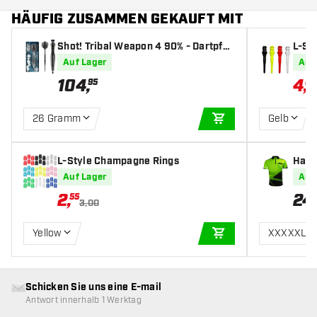
HÄUFIG ZUSAMMEN GEKAUFT MIT
Shot! Tribal Weapon 4 90% - Dartpfeil
L-St
e
art S
Auf Lager
Auf
104
,
4
,
95
04
26 Gramm
Gelb
IN DEN WARENKOR
L-Style Champagne Rings
Harr
Auf Lager
Auf
2
,
24
55
3,00
Yellow
XXXXXL
IN DEN WARENKOR
Schicken Sie uns eine E-mail
Antwort innerhalb 1 Werktag