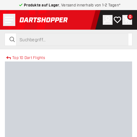
Produkte auf Lager
, Versand innerhalb von 1-2 Tagen*
Menü
0
Konto
Meine Wuns
War
zurück zur Startseite
suchen
suchen
Top 10 Dart Flights