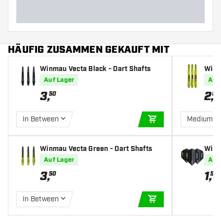
HÄUFIG ZUSAMMEN GEKAUFT MIT
Winmau Vecta Black - Dart Shafts
Winm
p Mv
Auf Lager
Auf
3
,
2
,
50
60
In Between
Medium
IN DEN WARENKOR
Winmau Vecta Green - Dart Shafts
Winm
o - D
Auf Lager
Auf
3
,
1
,
50
50
In Between
IN DEN WARENKOR