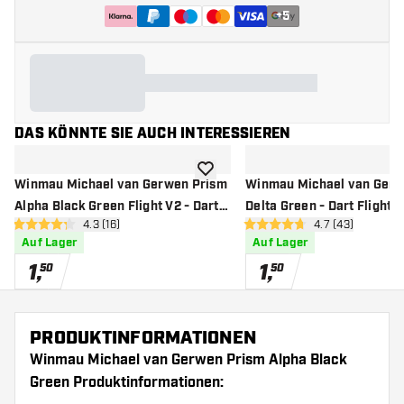
+
5
DAS KÖNNTE SIE AUCH INTERESSIEREN
Zur Wunschliste hinzufügen
Winmau Michael van Gerwen Prism
Winmau Michael van Gerw
Alpha Black Green Flight V2 - Dart
Delta Green - Dart Flights
Bewertungsbereich öffnen
4.3 (16)
Bewertungsbere
4.7 (43)
Flights
4.3 Bewertungssterne
4.7 Bewertungssterne
Auf Lager
Auf Lager
1
,
1
,
50
50
PRODUKTINFORMATIONEN
Winmau Michael van Gerwen Prism Alpha Black
Green Produktinformationen: