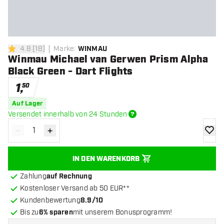
4.8
[
18
]
Marke
:
WINMAU
4.8 Bewertungssterne
Winmau Michael van Gerwen Prism Alpha
Black Green - Dart Flights
1
,
50
Auf Lager
Versendet innerhalb von 24 Stunden
-
+
Menge verringern
Menge erhöhen
Zur Wu
IN DEN WARENKORB
Zahlung
auf Rechnung
Kostenloser Versand ab 50 EUR**
Kundenbewertung
8.9/10
Bis zu
6% sparen
mit unserem Bonusprogramm!