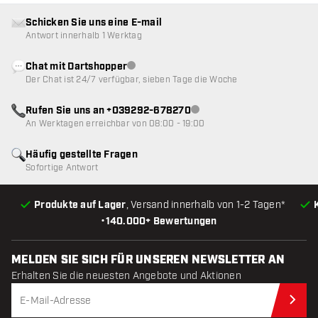
Schicken Sie uns eine E-mail
Antwort innerhalb 1 Werktag
Chat mit Dartshopper
Kundenservice nicht verfügbar
Der Chat ist 24/7 verfügbar, sieben Tage die Woche
Rufen Sie uns an +039292-678270
Kundenservice nicht verfügba
An Werktagen erreichbar von 08:00 - 19:00
Häufig gestellte Fragen
Sofortige Antwort
Produkte auf Lager
, Versand innerhalb von 1-2 Tagen*
•
140.000+ Bewertungen
MELDEN SIE SICH FÜR UNSEREN NEWSLETTER AN
Erhalten Sie die neuesten Angebote und Aktionen
Jet