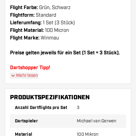
Flight Farbe:
Grün, Schwarz
Flightform:
Standard
Lieferumfang:
1 Set (3 Stück)
Flight Material:
100 Micron
Flight Marke:
Winmau
Preise gelten jeweils für ein Set (1 Set = 3 Stück).
Dartshopper Tipp!
Mehr lesen
Sorgen Sie für genügend Ersatz Flights und
Shafts. Diese können sich durch Gebrauch
PRODUKTSPEZIFIKATIONEN
abnutzen oder brechen.
Anzahl Dartflights pro Set
3
Probieren Sie eine andere Form, ein anderes
Dartspieler
Michael van Gerwen
Material oder eine andere Dicke der Flights aus,
um herauszufinden, welche Variante am besten
Material
100 Mikron