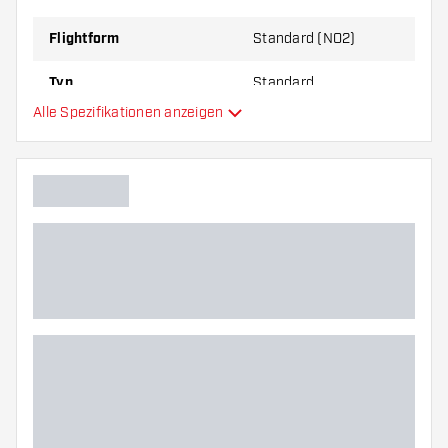
zu Ihnen passt!
Flightform
Standard (NO2)
Typ
Standard
Alle Spezifikationen anzeigen
Flexibilität
Zusätzliche Farben
Hauptfarbe