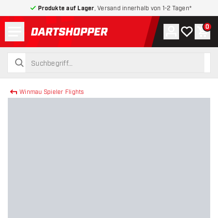
Produkte auf Lager
, Versand innerhalb von 1-2 Tagen*
Menü
0
Konto
Meine Wuns
War
zurück zur Startseite
suchen
suchen
Winmau Spieler Flights