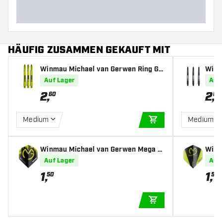
HÄUFIG ZUSAMMEN GEKAUFT MIT
Winmau Michael van Gerwen Ring Gri
Winm
p MvG Design - Dart Shafts
p Mv
Auf Lager
Auf
2
,
2
,
60
60
Medium
Medium
IN DEN WARENKOR
Winmau Michael van Gerwen Mega S
Winm
tandard Black - Dart Flights
elta 
Auf Lager
Auf
1
,
1
,
50
50
IN DEN WARENKOR