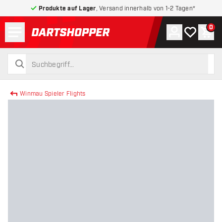
Produkte auf Lager
, Versand innerhalb von 1-2 Tagen*
Menü
0
Konto
Meine Wuns
War
zurück zur Startseite
suchen
suchen
Winmau Spieler Flights