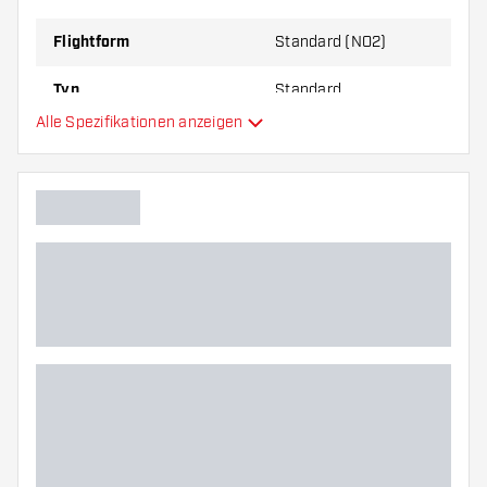
zu Ihnen passt!
Flightform
Standard (NO2)
Typ
Standard
Alle Spezifikationen anzeigen
Flexibilität
Hauptfarbe