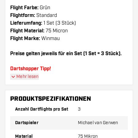
Flight Farbe:
Grün
Flightform:
Standard
Lieferumfang:
1 Set (3 Stück)
Flight Material:
75 Micron
Flight Marke:
Winmau
Preise gelten jeweils für ein Set (1 Set = 3 Stück).
Dartshopper Tipp!
Mehr lesen
Sorgen Sie für genügend Ersatz Flights und
Shafts. Diese können sich durch Gebrauch
PRODUKTSPEZIFIKATIONEN
abnutzen oder brechen.
Anzahl Dartflights pro Set
3
Probieren Sie eine andere Form, ein anderes
Dartspieler
Michael van Gerwen
Material oder eine andere Dicke der Flights aus,
um herauszufinden, welche Variante am besten
Material
75 Mikron