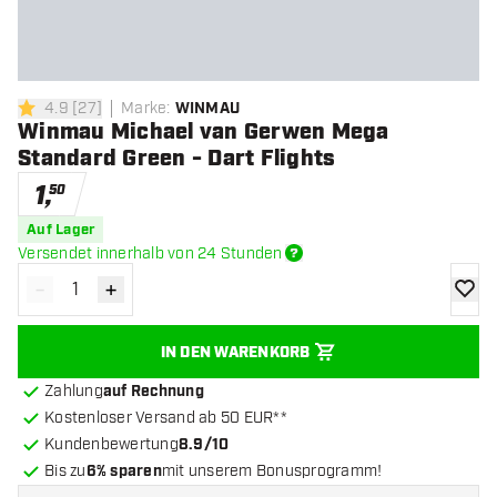
4.9
[
27
]
Marke
:
WINMAU
4.9 Bewertungssterne
Winmau Michael van Gerwen Mega
Standard Green - Dart Flights
1
,
50
Auf Lager
Versendet innerhalb von 24 Stunden
-
+
Menge verringern
Menge erhöhen
Zur Wu
IN DEN WARENKORB
Zahlung
auf Rechnung
Kostenloser Versand ab 50 EUR**
Kundenbewertung
8.9/10
Bis zu
6% sparen
mit unserem Bonusprogramm!