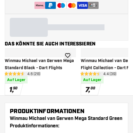
+
5
DAS KÖNNTE SIE AUCH INTERESSIEREN
Zur Wunschliste hinzufügen
Winmau Michael van Gerwen Mega
Winmau Michael van Ger
Standard Black - Dart Flights
Flight Collection - Dart Fli
Bewertungsbereich öffnen
4.6 (28)
Bewertungsbere
4.4 (39)
4.6 Bewertungssterne
4.4 Bewertungssterne
Auf Lager
Auf Lager
1
,
7
,
50
00
PRODUKTINFORMATIONEN
Winmau Michael van Gerwen Mega Standard Green
Produktinformationen: