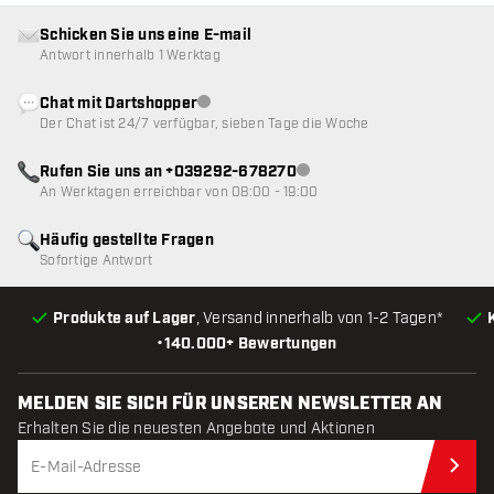
Schicken Sie uns eine E-mail
Antwort innerhalb 1 Werktag
Chat mit Dartshopper
Kundenservice nicht verfügbar
Der Chat ist 24/7 verfügbar, sieben Tage die Woche
Rufen Sie uns an +039292-678270
Kundenservice nicht verfügba
An Werktagen erreichbar von 08:00 - 19:00
Häufig gestellte Fragen
Sofortige Antwort
Produkte auf Lager
, Versand innerhalb von 1-2 Tagen*
•
140.000+ Bewertungen
MELDEN SIE SICH FÜR UNSEREN NEWSLETTER AN
Erhalten Sie die neuesten Angebote und Aktionen
Jet