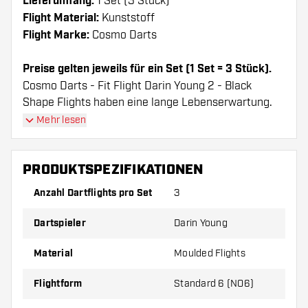
Lieferumfang:
1 Set (3 Stück)
Flight Material:
Kunststoff
Flight Marke:
Cosmo Darts
Preise gelten jeweils für ein Set (1 Set = 3 Stück).
Cosmo Darts - Fit Flight Darin Young 2 - Black
Shape Flights haben eine lange Lebenserwartung.
Diese Flights können nur mit Cosmo Fit Shafts
Mehr lesen
verwendet werden.
PRODUKTSPEZIFIKATIONEN
Dartshopper Tipp!
Anzahl Dartflights pro Set
3
Sorgen Sie für genügend Ersatz Flights und
Dartspieler
Darin Young
Shafts. Diese können sich durch Gebrauch
abnutzen oder brechen.
Material
Moulded Flights
Probieren Sie eine andere Form, ein anderes
Flightform
Standard 6 (NO6)
Material oder eine andere Dicke der Flights aus,