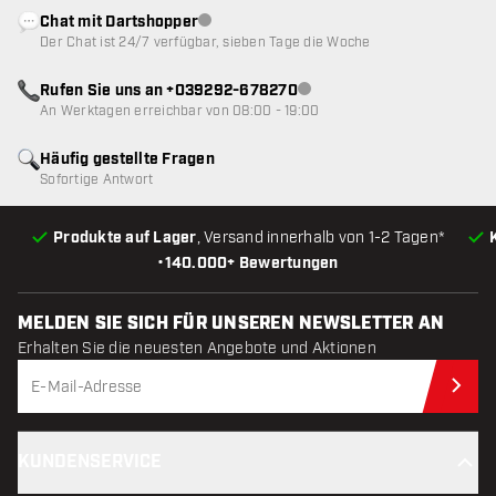
Chat mit Dartshopper
Kundenservice nicht verfügbar
Der Chat ist 24/7 verfügbar, sieben Tage die Woche
Rufen Sie uns an +039292-678270
Kundenservice nicht verfügba
An Werktagen erreichbar von 08:00 - 19:00
Häufig gestellte Fragen
Sofortige Antwort
Produkte auf Lager
, Versand innerhalb von 1-2 Tagen*
•
140.000+ Bewertungen
MELDEN SIE SICH FÜR UNSEREN NEWSLETTER AN
Erhalten Sie die neuesten Angebote und Aktionen
Jet
KUNDENSERVICE