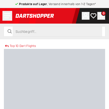
Produkte auf Lager
, Versand innerhalb von 1-2 Tagen*
Menü
0
Konto
Meine Wuns
War
zurück zur Startseite
suchen
suchen
Top 10 Dart Flights