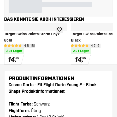
DAS KÖNNTE SIE AUCH INTERESSIEREN
Zur Wunschliste hinzufügen
Target Swiss Points Storm Onyx
Target Swiss Points Stor
Gold
Black
Bewertungsbereich öffnen
4.8 (18)
Bewertungsberei
4.7 (6)
4.8 Bewertungssterne
4.7 Bewertungssterne
Auf Lager
Auf Lager
14
,
14
,
95
95
PRODUKTINFORMATIONEN
Cosmo Darts - Fit Flight Darin Young 2 - Black
Shape Produktinformationen:
Flight Farbe:
Schwarz
Flightform:
Übrig