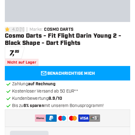
4.0
[
1
]
Marke
:
COSMO DARTS
4 Bewertungssterne
Cosmo Darts - Fit Flight Darin Young 2 -
Black Shape - Dart Flights
7
,
95
Nicht auf Lager
BENACHRICHTIGE MICH
Zahlung
auf Rechnung
Kostenloser Versand ab 50 EUR**
Kundenbewertung
8.9/10
Bis zu
6% sparen
mit unserem Bonusprogramm!
+
5