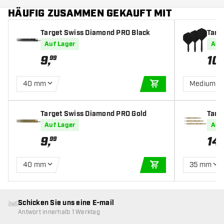
HÄUFIG ZUSAMMEN GEKAUFT MIT
Target Swiss Diamond PRO Black
Targe
s
Auf Lager
Auf
9
,
10
,
99
40 mm
Medium
IN DEN WARENKOR
Target Swiss Diamond PRO Gold
Targ
Auf Lager
Auf
9
,
14
,
99
40 mm
35 mm
IN DEN WARENKOR
Schicken Sie uns eine E-mail
Antwort innerhalb 1 Werktag