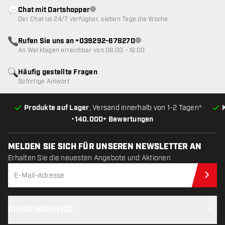
Chat mit Dartshopper
Kundenservice nicht verfügbar
Der Chat ist 24/7 verfügbar, sieben Tage die Woche
Rufen Sie uns an +039292-678270
Kundenservice nicht verfügba
An Werktagen erreichbar von 08:00 - 19:00
Häufig gestellte Fragen
Sofortige Antwort
Produkte auf Lager
, Versand innerhalb von 1-2 Tagen*
•
140.000+ Bewertungen
MELDEN SIE SICH FÜR UNSEREN NEWSLETTER AN
Erhalten Sie die neuesten Angebote und Aktionen
Jet
KUNDENSERVICE