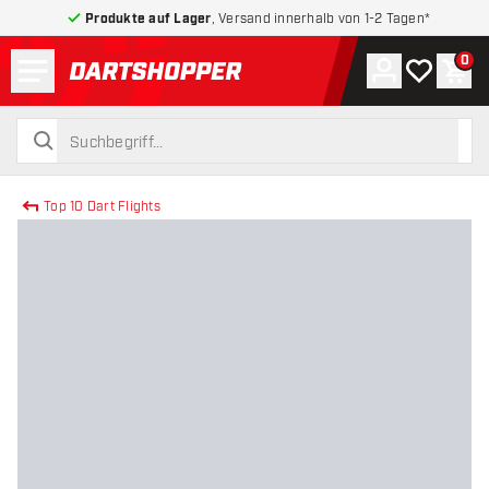
Produkte auf Lager
, Versand innerhalb von 1-2 Tagen*
Menü
0
Konto
Meine Wuns
War
zurück zur Startseite
suchen
suchen
Top 10 Dart Flights