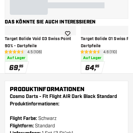
DAS KÖNNTE SIE AUCH INTERESSIEREN
Zur Wunschliste hinzufügen
Target Bolide Void 03 Swiss Point
Target Bolide 01 Swiss Poi
90% - Dartpfeile
Dartpfeile
Bewertungsbereich öffnen
4.5 (106)
Bewertungsbere
4.6 (110)
4.5 Bewertungssterne
4.6 Bewertungssterne
Auf Lager
Auf Lager
69
,
64
,
95
95
PRODUKTINFORMATIONEN
Cosmo Darts - Fit Flight AIR Dark Black Standard
Produktinformationen:
Flight Farbe:
Schwarz
Flightform:
Standard