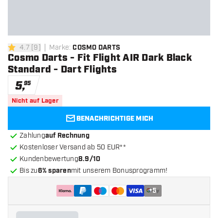
4.7
[
9
]
Marke
:
COSMO DARTS
4.7 Bewertungssterne
Cosmo Darts - Fit Flight AIR Dark Black
Standard - Dart Flights
5
,
95
Nicht auf Lager
BENACHRICHTIGE MICH
Zahlung
auf Rechnung
Kostenloser Versand ab 50 EUR**
Kundenbewertung
8.9/10
Bis zu
6% sparen
mit unserem Bonusprogramm!
+
5