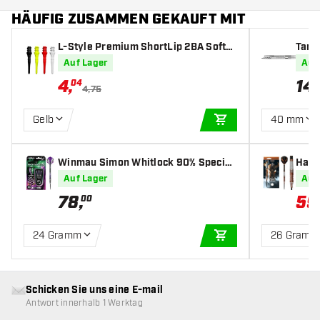
HÄUFIG ZUSAMMEN GEKAUFT MIT
L-Style Premium ShortLip 2BA Softd
Targe
art Spitzen
ver
Auf Lager
Auf
4
,
14
,
04
4,75
Gelb
40 mm
IN DEN WARENKOR
Winmau Simon Whitlock 90% Special
Harr
Edition - Dartpfeile
Auf Lager
Auf
78
,
59
00
24 Gramm
26 Gramm
IN DEN WARENKOR
Schicken Sie uns eine E-mail
Antwort innerhalb 1 Werktag