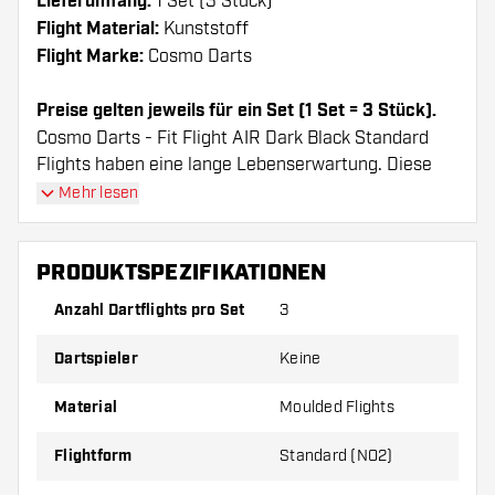
Lieferumfang:
1 Set (3 Stück)
Flight Material:
Kunststoff
Flight Marke:
Cosmo Darts
Preise gelten jeweils für ein Set (1 Set = 3 Stück).
Cosmo Darts - Fit Flight AIR Dark Black Standard
Flights haben eine lange Lebenserwartung. Diese
Flights können nur mit Cosmo Fit Shafts verwendet
Mehr lesen
werden.
PRODUKTSPEZIFIKATIONEN
Dartshopper Tipp!
Anzahl Dartflights pro Set
3
Sorgen Sie für genügend Ersatz Flights und
Dartspieler
Keine
Shafts. Diese können sich durch Gebrauch
abnutzen oder brechen.
Material
Moulded Flights
Probieren Sie eine andere Form, ein anderes
Flightform
Standard (NO2)
Material oder eine andere Dicke der Flights aus,