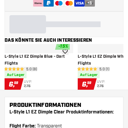
+
5
DAS KÖNNTE SIE AUCH INTERESSIEREN
-
15
%
Zur Wunschliste hinzufügen
L-Style L1 EZ Dimple Blue - Dart
L-Style L1 EZ Dimple White
Flights
Flights
Bewertungsbereich öffnen
5.0 (8)
Bewertungsberei
5.0 (1)
5 Bewertungssterne
5 Bewertungssterne
Auf Lager
Auf Lager
UVP:
UVP:
6
,
6
,
59
59
7,75
7,75
PRODUKTINFORMATIONEN
L-Style L1 EZ Dimple Clear Produktinformationen:
Flight Farbe:
Transparent