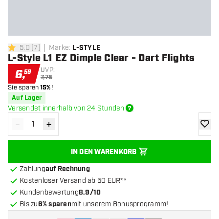
5.0
[
7
]
Marke
:
L-STYLE
5 Bewertungssterne
L-Style L1 EZ Dimple Clear - Dart Flights
UVP:
6
,
59
7,75
Sie sparen
15%
!
Auf Lager
Versendet innerhalb von 24 Stunden
-
+
Menge verringern
Menge erhöhen
Zur Wu
IN DEN WARENKORB
Zahlung
auf Rechnung
Kostenloser Versand ab 50 EUR**
Kundenbewertung
8.9/10
Bis zu
6% sparen
mit unserem Bonusprogramm!