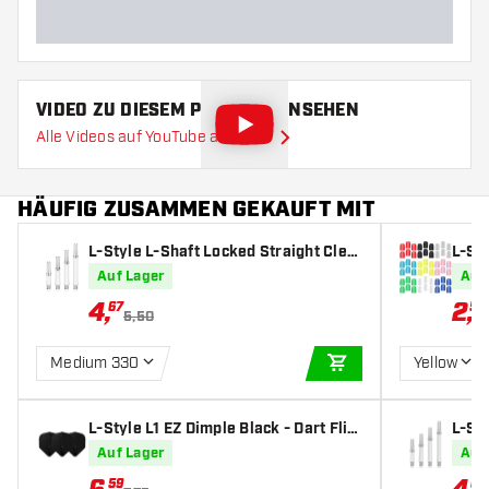
VIDEO ZU DIESEM PRODUKT ANSEHEN
Alle Videos auf YouTube ansehen
HÄUFIG ZUSAMMEN GEKAUFT MIT
L-Style L-Shaft Locked Straight Clea
L-St
r - Dart Shafts
Auf Lager
Auf
4
,
2
,
67
55
5,50
Medium 330
Yellow
IN DEN WARENKOR
L-Style L1 EZ Dimple Black - Dart Flig
L-Sty
hts
e - D
Auf Lager
Auf
59
67