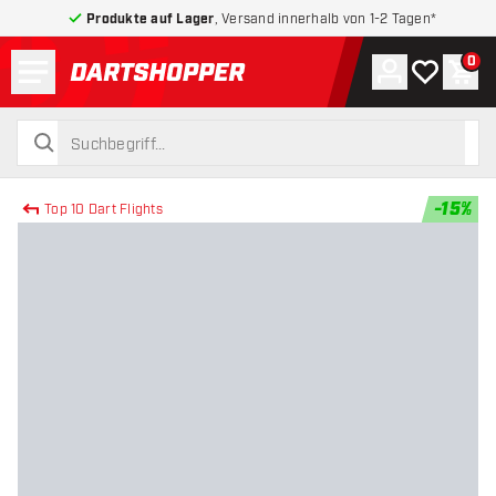
Produkte auf Lager
, Versand innerhalb von 1-2 Tagen*
Menü
0
Konto
Meine Wuns
War
zurück zur Startseite
suchen
suchen
-
15
%
Top 10 Dart Flights