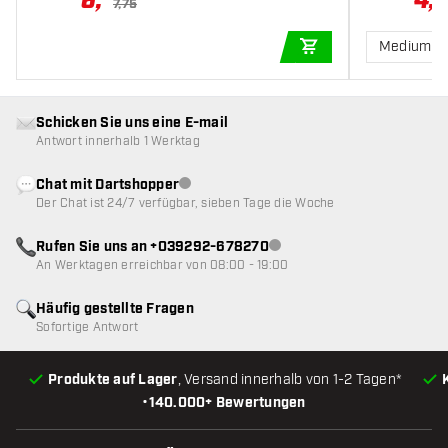
6
,
4
,
7,75
Medium 3
IN DEN WARENKOR
Schicken Sie uns eine E-mail
Antwort innerhalb 1 Werktag
Chat mit Dartshopper
Kundenservice nicht verfügbar
Der Chat ist 24/7 verfügbar, sieben Tage die Woche
Rufen Sie uns an +039292-678270
Kundenservice nicht verfügba
An Werktagen erreichbar von 08:00 - 19:00
Häufig gestellte Fragen
Sofortige Antwort
Produkte auf Lager
, Versand innerhalb von 1-2 Tagen*
•
140.000+ Bewertungen