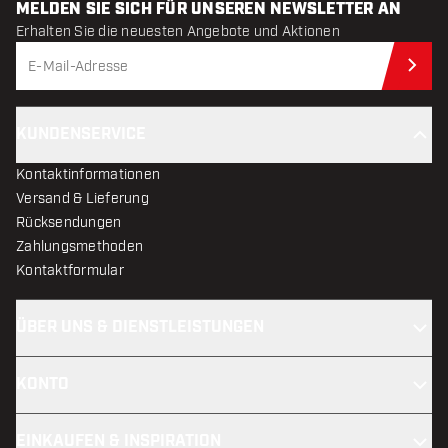
MELDEN SIE SICH FÜR UNSEREN NEWSLETTER AN
Erhalten Sie die neuesten Angebote und Aktionen
Jet
KUNDENSERVICE
Kontaktinformationen
Versand & Lieferung
Rücksendungen
Zahlungsmethoden
Kontaktformular
ÜBER UNS & DIENSTLEISTUNGEN
KONTO
EINKAUFEN & INSPIRATION