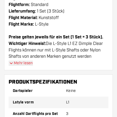
Flightform:
Standard
Lieferumfang:
1 Set (3 Stück)
Flight Material:
Kunststoff
Flight Marke:
L-Style
Preise gelten jeweils für ein Set (1 Set = 3 Stück).
Wichtiger Hinweis!:
Die L-Style L1 EZ Dimple Clear
Flights können nur mit L-Style Shafts oder Nylon
Shafts von anderen Marken genutzt werden
Mehr lesen
Dartshopper Tipp!
PRODUKTSPEZIFIKATIONEN
Sorgen Sie für genügend Ersatz Flights und
Shafts. Diese können sich durch Gebrauch
Dartspieler
Keine
abnutzen oder brechen.
Lstyle vorm
L1
Probieren Sie eine andere Form, ein anderes
Anzahl Dartflights pro Set
3