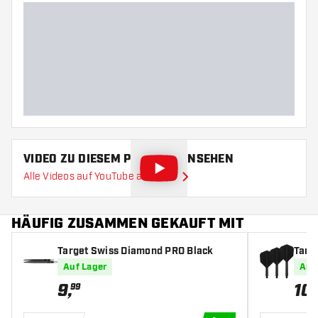
Barrelform
Gewicht
Barreldurchmesser (MM)
Barrellänge (MM)
VIDEO ZU DIESEM PRODUKT ANSEHEN
Alle Videos auf YouTube ansehen
HÄUFIG ZUSAMMEN GEKAUFT MIT
Target Swiss Diamond PRO Black
Targe
s
Auf Lager
Auf
9
,
10
,
99