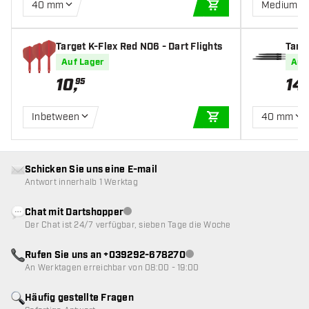
40 mm
Medium
IN DEN WARENKOR
Target K-Flex Red NO6 - Dart Flights
Targ
Auf Lager
Auf
10
,
14
,
95
Inbetween
40 mm
IN DEN WARENKOR
Schicken Sie uns eine E-mail
Antwort innerhalb 1 Werktag
Chat mit Dartshopper
Kundenservice nicht verfügbar
Der Chat ist 24/7 verfügbar, sieben Tage die Woche
Rufen Sie uns an +039292-678270
Kundenservice nicht verfügba
An Werktagen erreichbar von 08:00 - 19:00
Häufig gestellte Fragen