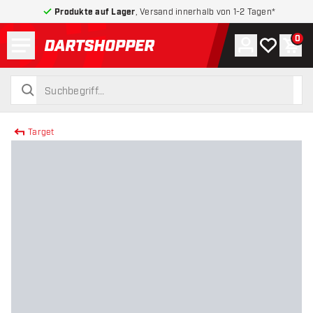
Produkte auf Lager
, Versand innerhalb von 1-2 Tagen*
Menü
0
Konto
Meine Wuns
War
zurück zur Startseite
suchen
suchen
Target