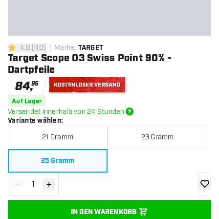
4.8
[
40
]
Marke
:
TARGET
4.8 Bewertungssterne
Target Scope 03 Swiss Point 90% -
Dartpfeile
84
,
95
Kostenloser Versand
Auf Lager
Versendet innerhalb von 24 Stunden
Variante wählen
:
21 Gramm
23 Gramm
25 Gramm
-
+
Menge verringern
Menge erhöhen
Zur Wu
IN DEN WARENKORB