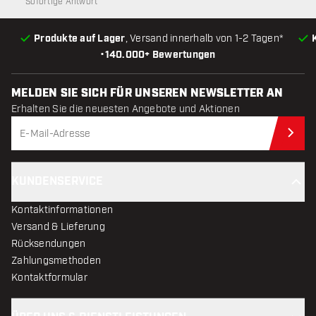
Sofortige Antwort
Produkte auf Lager
, Versand innerhalb von 1-2 Tagen*
•
140.000+ Bewertungen
MELDEN SIE SICH FÜR UNSEREN NEWSLETTER AN
Erhalten Sie die neuesten Angebote und Aktionen
Jet
KUNDENSERVICE
Kontaktinformationen
Versand & Lieferung
Rücksendungen
Zahlungsmethoden
Kontaktformular