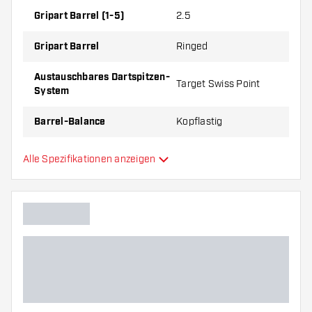
Gripart Barrel (1-5)
2.5
Gripart Barrel
Ringed
Austauschbares Dartspitzen-
Target Swiss Point
System
Barrel-Balance
Kopflastig
Material Barrel
Tungsten 90%
Alle Spezifikationen anzeigen
Gripart Barrelnase
Dartspieler
Barrelfarbe
Form Barrelnase
Barrel Gripzone