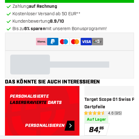
Zahlung
auf Rechnung
Kostenloser Versand ab 50 EUR**
Kundenbewertung
8.9/10
Bis zu
6% sparen
mit unserem Bonusprogramm!
+
5
DAS KÖNNTE SIE AUCH INTERESSIEREN
PERSONALISIERTE
Target Scope 01 Swiss Poi
LASERGRAVIERTE
DARTS
Dartpfeile
Bewertungsbere
4.6 (95)
4.6 Bewertungssterne
Auf Lager
PERSONALISIEREN
84
,
95