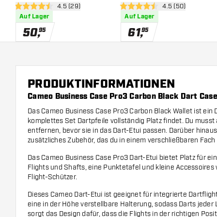
Bewertungsbereich öffnen
4.5 (29)
Bewertungsbereic
4.5 (50)
4.5 Bewertungssterne
4.5 Bewertungssterne
Auf Lager
Auf Lager
50
,
61
,
95
95
PRODUKTINFORMATIONEN
Cameo Business Case Pro3 Carbon Black Dart Cas
Das Cameo Business Case Pro3 Carbon Black Wallet ist ein Da
komplettes Set Dartpfeile vollständig Platz findet. Du musst a
entfernen, bevor sie in das Dart-Etui passen. Darüber hinaus 
zusätzliches Zubehör, das du in einem verschließbaren Fach
Das Cameo Business Case Pro3 Dart-Etui bietet Platz für ein 
Flights und Shafts, eine Punktetafel und kleine Accessoires
Flight-Schützer.
Dieses Cameo Dart-Etui ist geeignet für integrierte Dartfli
eine in der Höhe verstellbare Halterung, sodass Darts jede
sorgt das Design dafür, dass die Flights in der richtigen Posit