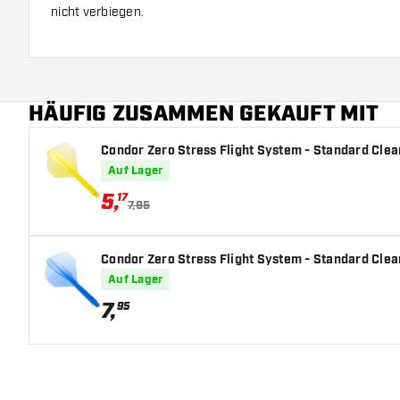
nicht verbiegen.
Diese Wallet wird ohne Zubehör und Darts geliefert.
Abmessungen:
Länge: 190 mm
HÄUFIG ZUSAMMEN GEKAUFT MIT
Breite: 96 mm
Höhe: 46 mm
Condor Zero Stress Flight System - Standard Clear
Auf Lager
5
,
17
7,95
Condor Zero Stress Flight System - Standard Clear
Auf Lager
7
,
95