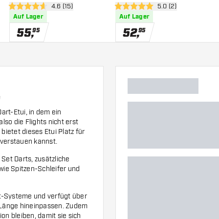
h öffnen
Bewertungsbereich öffnen
4.6 (15)
Bewertungsbereich 
5.0 (2)
4.6 Bewertungssterne
5 Bewertungssterne
Auf Lager
Auf Lager
55
,
52
,
95
95
e
rt-Etui, in dem ein
lso die Flights nicht erst
bietet dieses Etui Platz für
 verstauen kannst.
Set Darts, zusätzliche
 wie Spitzen-Schleifer und
ght-Systeme und verfügt über
r Länge hineinpassen. Zudem
ion bleiben, damit sie sich