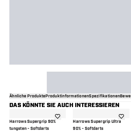
Ähnliche Produkte
Produktinformationen
Spezifikationen
Bewe
DAS KÖNNTE SIE AUCH INTERESSIEREN
Zur Wunschliste hinzufügen
Zur Wu
Harrows Supergrip 90%
Harrows Supergrip Ultra
tungsten - Softdarts
90% - Softdarts