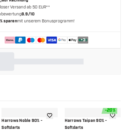
g
auf Rechnung
loser Versand ab 50 EUR**
nbewertung
8.9/10
% sparen
mit unserem Bonusprogramm!
+
3
-
20
%
chliste hinzufügen
Zur Wunschliste hinzufügen
Zur Wunsch
Harrows Noble 90% -
Harrows Taipan 90% -
H
Softdarts
Softdarts
S