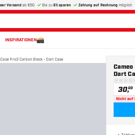
ser Versand
ab €50
Bis zu
6% sparen
Zahlung auf Rechnung
möglich
INSPIRATIONEN
Case Pro3 Carbon Black - Dart Case
Cameo 
Dart C
0 Bewertu
30
,
00
Nicht auf