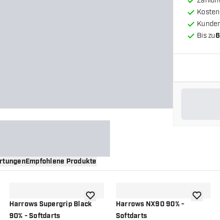
Zahlun
Kosten
Kunde
Bis zu
6
rtungen
Empfohlene Produkte
nschliste hinzufügen
Zur Wunschliste hinzufügen
Zur Wuns
Harrows Supergrip Black
Harrows NX90 90% -
90% - Softdarts
Softdarts