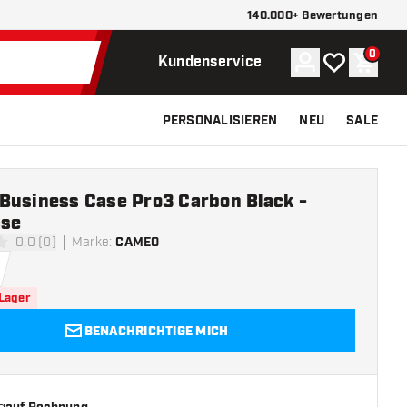
140.000+ Bewertungen
0
Konto
Meine Wunsch
Waren
Kundenservice
PERSONALISIEREN
NEU
SALE
Business Case Pro3 Carbon Black -
ase
0.0 (0)
Marke
:
CAMEO
ngssterne
 Lager
BENACHRICHTIGE MICH