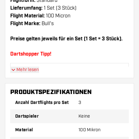
Flightform:
Standard
Lieferumfang:
1 Set (3 Stück)
Flight Material:
100 Micron
Flight Marke:
Bull's
Preise gelten jeweils für ein Set (1 Set = 3 Stück).
Dartshopper Tipp!
Mehr lesen
Sorgen Sie für genügend Ersatz Flights und
Shafts. Diese können sich durch Gebrauch
abnutzen oder brechen.
PRODUKTSPEZIFIKATIONEN
Anzahl Dartflights pro Set
3
Probieren Sie eine andere Form, ein anderes
Material oder eine andere Dicke der Flights aus,
Dartspieler
Keine
um herauszufinden, welche Variante am besten
zu Ihnen passt!
Material
100 Mikron