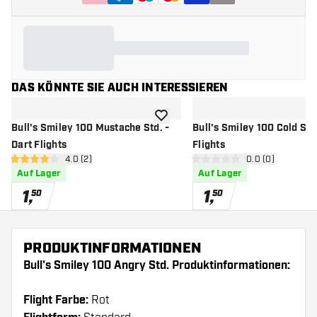
DAS KÖNNTE SIE AUCH INTERESSIEREN
Zur Wunschliste hinzufügen
Bull's Smiley 100 Mustache Std. -
Bull's Smiley 100 Cold Std.
Dart Flights
Flights
Bewertungsbereich öffnen
4.0 (2)
Bewertungsbere
0.0 (0)
4 Bewertungssterne
0 Bewertungssterne
Auf Lager
Auf Lager
1
,
1
,
50
50
PRODUKTINFORMATIONEN
Bull's Smiley 100 Angry Std. Produktinformationen:
Flight Farbe:
Rot