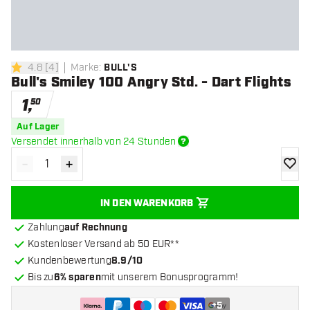
4.8
[
4
]
Marke
:
BULL'S
4.8 Bewertungssterne
Bull's Smiley 100 Angry Std. - Dart Flights
1
,
50
Auf Lager
Versendet innerhalb von 24 Stunden
-
+
Menge verringern
Menge erhöhen
Zur Wu
IN DEN WARENKORB
Zahlung
auf Rechnung
Kostenloser Versand ab 50 EUR**
Kundenbewertung
8.9/10
Bis zu
6% sparen
mit unserem Bonusprogramm!
+
5