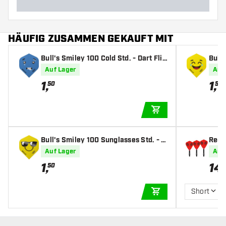
HÄUFIG ZUSAMMEN GEKAUFT MIT
Bull's Smiley 100 Cold Std. - Dart Flig
Bull'
hts
Dart 
Auf Lager
Auf
1
,
1
,
50
50
IN DEN WARENKOR
Bull's Smiley 100 Sunglasses Std. - D
Red 
art Flights
Clayt
Auf Lager
Auf
1
,
14
,
50
Short
IN DEN WARENKOR