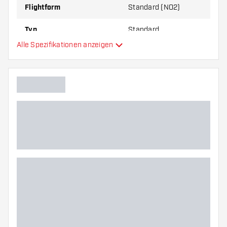
Flightform
Standard (NO2)
Typ
Standard
Alle Spezifikationen anzeigen
Flexibilität
Hauptfarbe