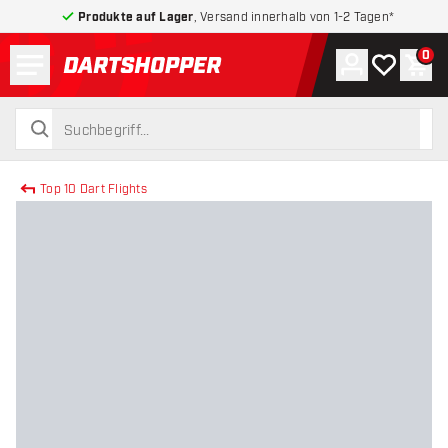
Produkte auf Lager
, Versand innerhalb von 1-2 Tagen*
Menü
0
Konto
Meine Wuns
War
zurück zur Startseite
suchen
suchen
Top 10 Dart Flights