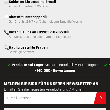
Schicken Sie uns eine E-mail
Antwort innerhalb 1 Werktag
Chat mit Dartshopper
Kundenservice nicht verfügbar
Der Chat ist 24/7 verfügbar, sieben Tage die Woche
Rufen Sie uns an +039292-678270
Kundenservice nicht verfügba
An Werktagen erreichbar von 08:00 - 19:00
Häufig gestellte Fragen
Sofortige Antwort
Produkte auf Lager
, Versand innerhalb von 1-2 Tagen*
•
140.000+ Bewertungen
MELDEN SIE SICH FÜR UNSEREN NEWSLETTER AN
Erhalten Sie die neuesten Angebote und Aktionen
Jet