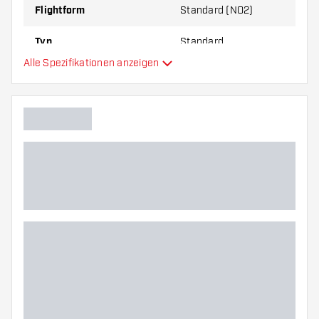
Flightform
Standard (NO2)
Typ
Standard
Alle Spezifikationen anzeigen
Flexibilität
Hauptfarbe