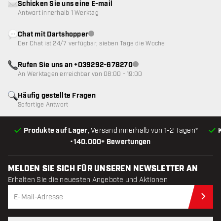
Schicken Sie uns eine E-mail
Antwort innerhalb 1 Werktag
Chat mit Dartshopper
Kundenservice nicht verfügbar
Der Chat ist 24/7 verfügbar, sieben Tage die Woche
Rufen Sie uns an +039292-678270
Kundenservice nicht verfügba
An Werktagen erreichbar von 08:00 - 19:00
Häufig gestellte Fragen
Sofortige Antwort
Produkte auf Lager
, Versand innerhalb von 1-2 Tagen*
•
140.000+ Bewertungen
MELDEN SIE SICH FÜR UNSEREN NEWSLETTER AN
Erhalten Sie die neuesten Angebote und Aktionen
Jet