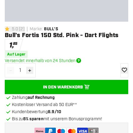
5.0
[
2
]
Marke
:
BULL'S
5 Bewertungssterne
Bull's Fortis 150 Std. Pink - Dart Flights
1
,
85
Auf Lager
Versendet innerhalb von 24 Stunden
-
+
Menge verringern
Menge erhöhen
Zur Wu
IN DEN WARENKORB
Zahlung
auf Rechnung
Kostenloser Versand ab 50 EUR**
Kundenbewertung
8.9/10
Bis zu
6% sparen
mit unserem Bonusprogramm!
+
5