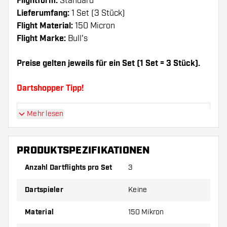
Flightform:
Standard
Lieferumfang:
1 Set (3 Stück)
Flight Material:
150 Micron
Flight Marke:
Bull's
Preise gelten jeweils für ein Set (1 Set = 3 Stück).
Dartshopper Tipp!
Mehr lesen
Sorgen Sie für genügend Ersatz Flights und
Shafts. Diese können sich durch Gebrauch
abnutzen oder brechen.
PRODUKTSPEZIFIKATIONEN
Anzahl Dartflights pro Set
3
Probieren Sie eine andere Form, ein anderes
Material oder eine andere Dicke der Flights aus,
Dartspieler
Keine
um herauszufinden, welche Variante am besten
zu Ihnen passt!
Material
150 Mikron