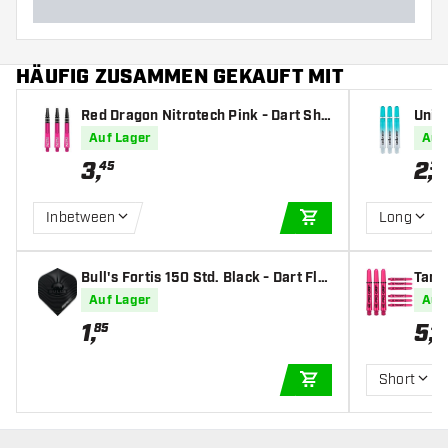
HÄUFIG ZUSAMMEN GEKAUFT MIT
Red Dragon Nitrotech Pink - Dart Sha
Unic
fts
p - D
Auf Lager
Auf
3
,
2
,
45
35
Inbetween
Long
IN DEN WARENKOR
Bull's Fortis 150 Std. Black - Dart Flig
Targe
hts
ts
Auf Lager
Auf
1
,
5
,
85
49
Short
IN DEN WARENKOR