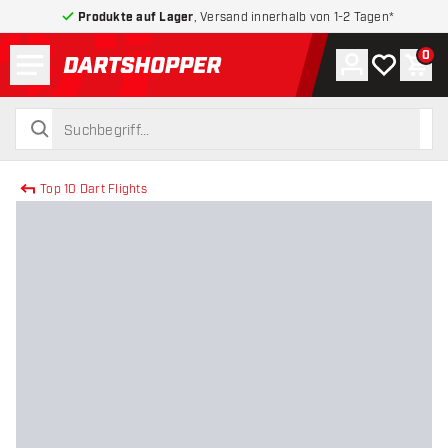
Produkte auf Lager
, Versand innerhalb von 1-2 Tagen*
Menü
0
Konto
Meine Wuns
War
zurück zur Startseite
suchen
suchen
Top 10 Dart Flights