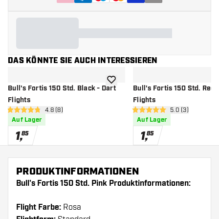
DAS KÖNNTE SIE AUCH INTERESSIEREN
Zur Wunschliste hinzufügen
Bull's Fortis 150 Std. Black - Dart
Bull's Fortis 150 Std. Red 
Flights
Flights
Bewertungsbereich öffnen
4.8 (8)
Bewertungsbere
5.0 (3)
4.8 Bewertungssterne
5 Bewertungssterne
Auf Lager
Auf Lager
1
,
1
,
85
85
PRODUKTINFORMATIONEN
Bull's Fortis 150 Std. Pink Produktinformationen:
Flight Farbe:
Rosa