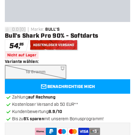
0.0
[
0
]
Marke
:
BULL'S
0 Bewertungssterne
Bull's Shark Pro 90% - Softdarts
54
,
95
Kostenloser Versand
Nicht auf Lager
Variante wählen
:
18 Gramm
BENACHRICHTIGE MICH
Zahlung
auf Rechnung
Kostenloser Versand ab 50 EUR**
Kundenbewertung
8.9/10
Bis zu
6% sparen
mit unserem Bonusprogramm!
+
5