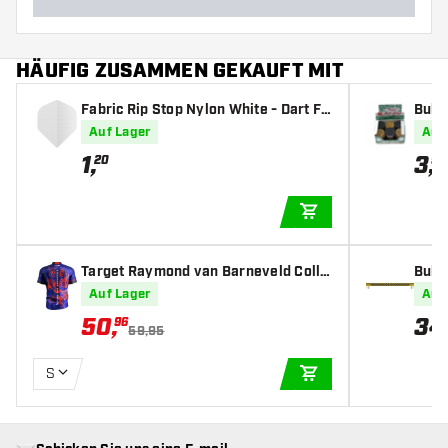
HÄUFIG ZUSAMMEN GEKAUFT MIT
Fabric Rip Stop Nylon White - Dart Fli
Bull'
ghts
Auf Lager
Auf
1
,
3
,
20
95
IN DEN WARENKOR
Target Raymond van Barneveld Colla
Bull'
rless Dartshirt 2025 - Dart Shirt
ed
Auf Lager
Auf
50
,
34
96
59,95
S
IN DEN WARENKOR