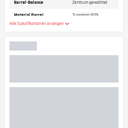
Barrel-Balance
Zentrum gewichtet
Material Barrel
Tungsten 90%
Alle Spezifikationen anzeigen
Gripart Barrelnase
Dartspieler
Barrelfarbe
Barrel Gripzone
Barrelform
Gewicht
Barreldurchmesser (MM)
Barrellänge (MM)