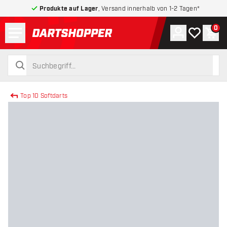
Produkte auf Lager
, Versand innerhalb von 1-2 Tagen*
Menü
0
Konto
Meine Wuns
War
zurück zur Startseite
suchen
suchen
Top 10 Softdarts