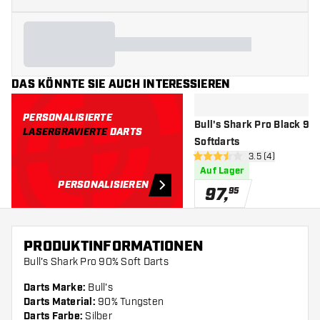
DAS KÖNNTE SIE AUCH INTERESSIEREN
PERSONALISIERTE
Bull's Shark Pro Black 90%
LASERGRAVIERTE
DARTS
Softdarts
Bewertungsberei
3.5 (4)
3.5 Bewertungssterne
Auf Lager
PERSONALISIEREN
97
,
95
PRODUKTINFORMATIONEN
Bull's Shark Pro 90% Soft Darts
Darts Marke:
Bull's
Darts Material:
90% Tungsten
Darts Farbe:
Silber