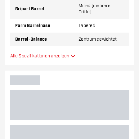
Milled (mehrere
Gripart Barrel
Griffe)
Form Barrelnase
Tapered
Barrel-Balance
Zentrum gewichtet
Material Barrel
Brass
Alle Spezifikationen anzeigen
Gripart Barrelnase
Dartspieler
Barrelfarbe
Barrel Gripzone
Barrelform
Gewicht