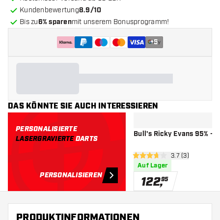
Kundenbewertung
8.9/10
Bis zu
6% sparen
mit unserem Bonusprogramm!
+
5
DAS KÖNNTE SIE AUCH INTERESSIEREN
PERSONALISIERTE
Bull's Ricky Evans 95% - D
LASERGRAVIERTE
DARTS
Bewertungsberei
3.7 (3)
3.7 Bewertungssterne
Auf Lager
PERSONALISIEREN
122
,
95
PRODUKTINFORMATIONEN