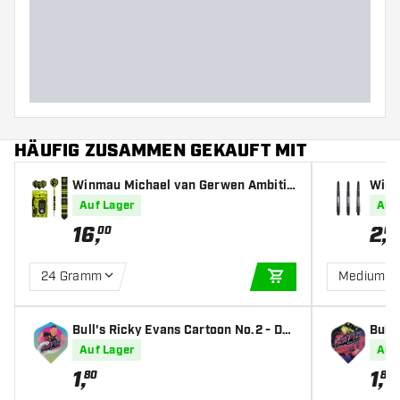
Barreldurchmesser (MM)
Barrellänge (MM)
HÄUFIG ZUSAMMEN GEKAUFT MIT
Winmau Michael van Gerwen Ambitio
Winm
n Black Coated Brass - Dartpfeile
p Mv
Auf Lager
Auf
16
,
2
,
00
60
24 Gramm
Medium
IN DEN WARENKOR
Bull's Ricky Evans Cartoon No.2 - Dar
Bull'
t Flights
hts
Auf Lager
Auf
1
,
1
,
80
80