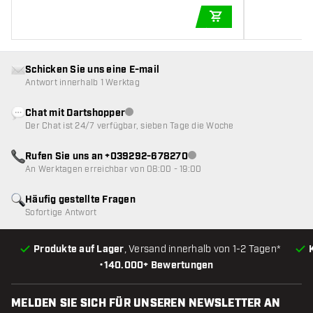
IN DEN WARENKOR
Schicken Sie uns eine E-mail
Antwort innerhalb 1 Werktag
Chat mit Dartshopper
Kundenservice nicht verfügbar
Der Chat ist 24/7 verfügbar, sieben Tage die Woche
Rufen Sie uns an +039292-678270
Kundenservice nicht verfügba
An Werktagen erreichbar von 08:00 - 19:00
Häufig gestellte Fragen
Sofortige Antwort
Produkte auf Lager
, Versand innerhalb von 1-2 Tagen*
•
140.000+ Bewertungen
MELDEN SIE SICH FÜR UNSEREN NEWSLETTER AN