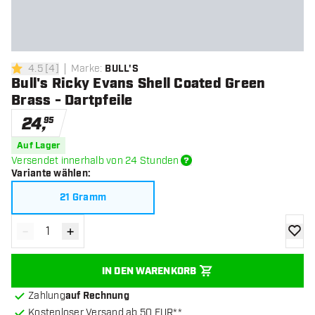
4.5
[
4
]
Marke
:
BULL'S
4.5 Bewertungssterne
Bull's Ricky Evans Shell Coated Green
Brass - Dartpfeile
24
,
95
Auf Lager
Versendet innerhalb von 24 Stunden
Variante wählen
:
21 Gramm
-
+
Menge verringern
Menge erhöhen
Zur Wu
IN DEN WARENKORB
Zahlung
auf Rechnung
Kostenloser Versand ab 50 EUR**