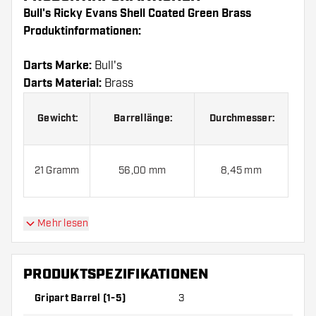
Bull's Ricky Evans Shell Coated Green Brass
Produktinformationen:
Darts Marke:
Bull's
Darts Material:
Brass
Gewicht:
Barrellänge:
Durchmesser:
21 Gramm
56,00 mm
8,45 mm
Mehr lesen
Bull's Ricky Evans Shell Coated Green Brass
kommen mit:
3 Barrels, 3 Flights und 3 Shafts.
PRODUKTSPEZIFIKATIONEN
Gripart Barrel (1-5)
3