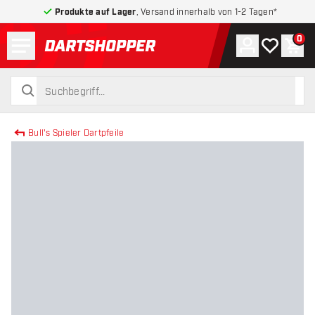
Produkte auf Lager
, Versand innerhalb von 1-2 Tagen*
Menü
0
Konto
Meine Wuns
War
zurück zur Startseite
suchen
suchen
Bull's Spieler Dartpfeile