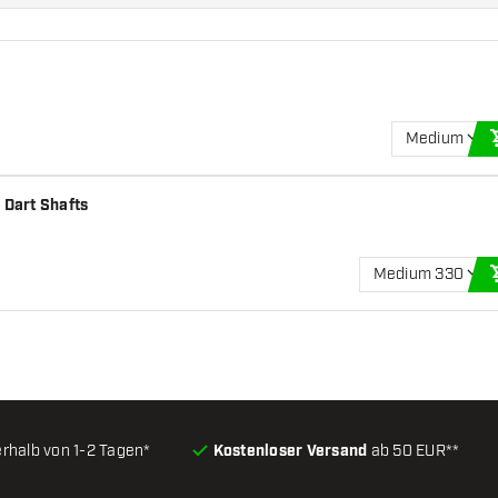
Medium
 Dart Shafts
Medium 330
erhalb von 1-2 Tagen*
Kostenloser Versand
ab 50 EUR**