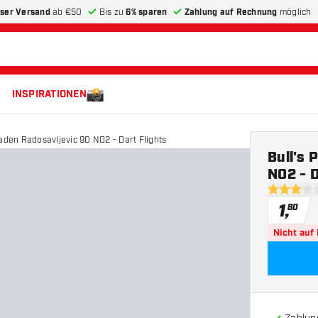
ser Versand
ab €50
Bis zu
6% sparen
Zahlung auf Rechnung
möglich
INSPIRATIONEN
laden Radosavljevic 90 NO2 - Dart Flights
Bull's 
NO2 - D
3 Bewertu
1
,
80
Nicht auf