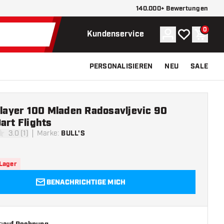
140.000+ Bewertungen
0
Konto
Meine Wunsch
Waren
Kundenservice
PERSONALISIEREN
NEU
SALE
Player 100 Mladen Radosavljevic 90
art Flights
3.0 (1)
Marke
:
BULL'S
ngssterne
 Lager
BENACHRICHTIGE MICH