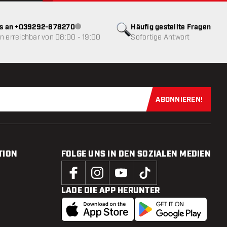
ns an +039292-678270
Häufig gestellte Fragen
Kundenservice nicht verfügbar
 erreichbar von 08:00 - 19:00
Sofortige Antwort
ABONNIEREN!
Jetzt für uns
TION
FOLGE UNS IN DEN SOZIALEN MEDIEN
LADE DIE APP HERUNTER