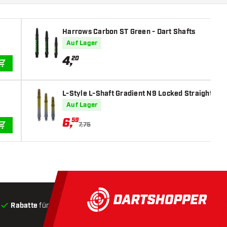
Harrows Carbon ST Green - Dart Shafts
Auf Lager
4
,
20
IN DEN WARENKORB
L-Style L-Shaft Gradient N9 Locked Straight Blac
Auf Lager
6
,
59
7,75
IN DEN WARENKORB
Rabatte
für Kunden
Produkte auf Lager
, Versand innerha