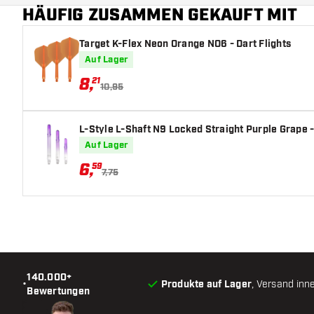
HÄUFIG ZUSAMMEN GEKAUFT MIT
Hauptfarbe
Target K-Flex Neon Orange NO6 - Dart Flights
Auf Lager
8
,
21
10,95
L-Style L-Shaft N9 Locked Straight Purple Grape -
Auf Lager
6
,
59
7,75
140.000+
•
Produkte auf Lager
, Versand inn
Bewertungen