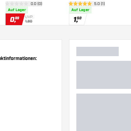
 öffnen
Bewertungsbereich öffnen
0.0 (0)
Bewertungsbereich 
5.0 (1)
0 Bewertungssterne
5 Bewertungssterne
Auf Lager
Auf Lager
UVP:
0
,
1
,
99
50
1,80
uktinformationen: