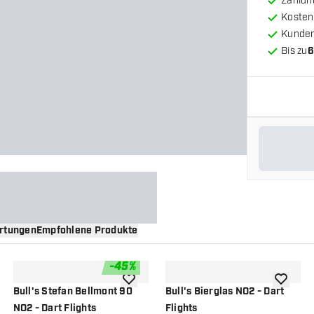
Zahlun
Kosten
Kunde
Bis zu
6
rtungen
Empfohlene Produkte
-
45
%
nschliste hinzufügen
Zur Wunschliste hinzufügen
Zur Wuns
Bull's Stefan Bellmont 90
Bull's Bierglas NO2 - Dart
NO2 - Dart Flights
Flights