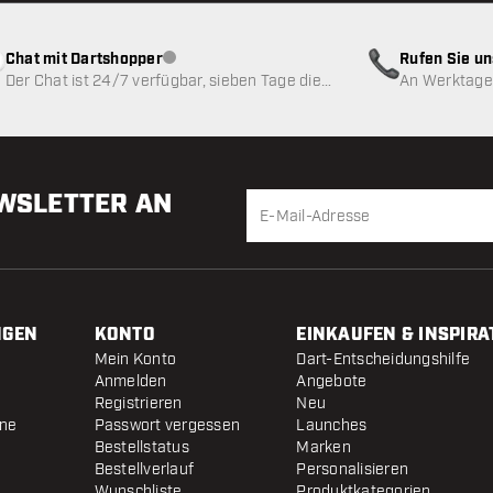
Chat mit Dartshopper
Rufen Sie u
Kundenservice nicht verfügbar
Der Chat ist 24/7 verfügbar, sieben Tage die
An Werktagen
Woche
EWSLETTER AN
NGEN
KONTO
EINKAUFEN & INSPIRA
Mein Konto
Dart-Entscheidungshilfe
Anmelden
Angebote
Registrieren
Neu
ine
Passwort vergessen
Launches
Bestellstatus
Marken
Bestellverlauf
Personalisieren
Wunschliste
Produktkategorien