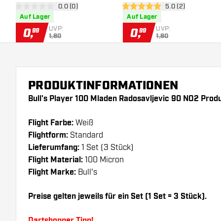
Bewertungsbereich öffnen
0.0 (0)
Bewertungsbereich
5.0 (2)
Flights
Flights
0 Bewertungssterne
5 Bewertungssterne
Auf Lager
Auf Lager
UVP:
UVP:
0
,
0
,
99
99
1,80
1,80
PRODUKTINFORMATIONEN
Bull's Player 100 Mladen Radosavljevic 90 NO2 Prod
Flight Farbe:
Weiß
Flightform:
Standard
Lieferumfang:
1 Set (3 Stück)
Flight Material:
100 Micron
Flight Marke:
Bull's
Preise gelten jeweils für ein Set (1 Set = 3 Stück).
Dartshopper Tipp!