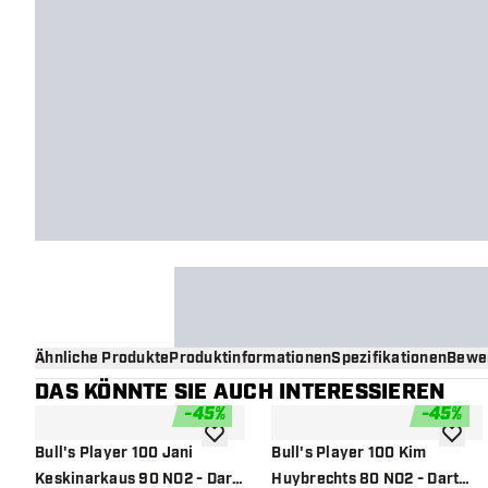
Ähnliche Produkte
Produktinformationen
Spezifikationen
Bewe
DAS KÖNNTE SIE AUCH INTERESSIEREN
-
45
%
-
45
%
Zur Wunschliste hinzufügen
Zur Wu
Bull's Player 100 Jani
Bull's Player 100 Kim
Keskinarkaus 90 NO2 - Dart
Huybrechts 80 NO2 - Dart