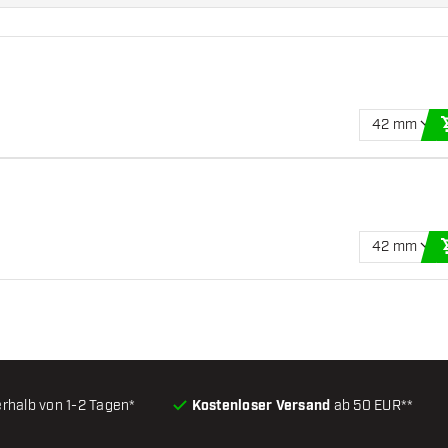
42 mm
42 mm
erhalb von 1-2 Tagen*
Kostenloser Versand
ab 50 EUR**