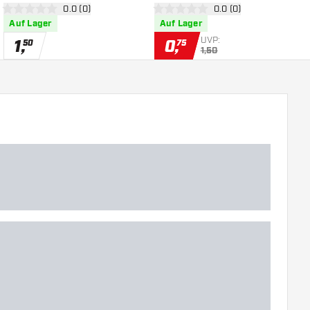
öffnen
Bewertungsbereich öffnen
0.0 (0)
Bewertungsbereich öf
0.0 (0)
0 Bewertungssterne
0 Bewertungssterne
0
Auf Lager
Auf Lager
UVP:
1
,
0
,
50
75
1,50