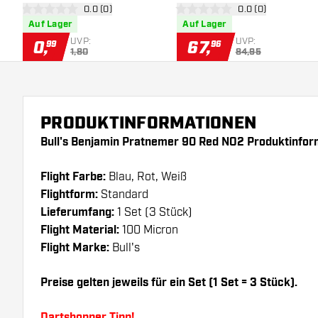
Bewertungsbereich öffnen
0.0 (0)
Bewertungsbereich
0.0 (0)
0 Bewertungssterne
0 Bewertungssterne
Auf Lager
Auf Lager
UVP:
UVP:
0
,
67
,
99
96
1,80
84,95
PRODUKTINFORMATIONEN
Bull's Benjamin Pratnemer 90 Red NO2 Produktinfor
Flight Farbe:
Blau, Rot, Weiß
Flightform:
Standard
Lieferumfang:
1 Set (3 Stück)
Flight Material:
100 Micron
Flight Marke:
Bull's
Preise gelten jeweils für ein Set (1 Set = 3 Stück).
Dartshopper Tipp!