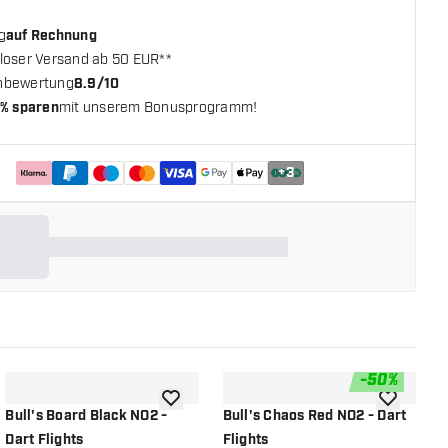
g
auf Rechnung
loser Versand ab 50 EUR**
nbewertung
8.9/10
% sparen
mit unserem Bonusprogramm!
+
3
-
50
%
chliste hinzufügen
Zur Wunschliste hinzufügen
Zur Wunsch
Bull's Board Black NO2 -
Bull's Chaos Red NO2 - Dart
B
Dart Flights
Flights
F