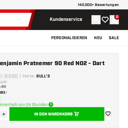
140.000+ Bewertungen
0
Konto
Meine Wunsch
Waren
Kundenservice
PERSONALISIEREN
NEU
SALE
 Benjamin Pratnemer 90 Red NO2 - Dart
0.0 (0)
Marke
:
BULL'S
ngssterne
UVP:
1,80
45%
!
innerhalb von 24 Stunden
+
IN DEN WARENKORB
verringern
Menge erhöhen
Zur Wunschl