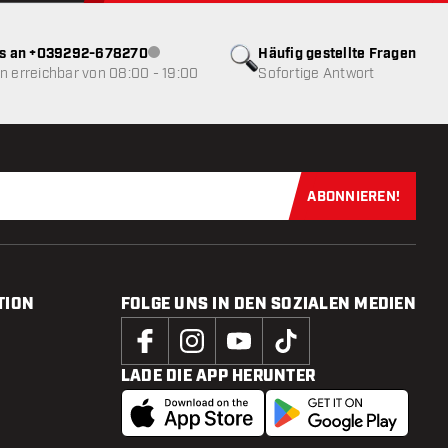
ns an +039292-678270
Häufig gestellte Fragen
Kundenservice nicht verfügbar
 erreichbar von 08:00 - 19:00
Sofortige Antwort
ABONNIEREN!
Jetzt für uns
TION
FOLGE UNS IN DEN SOZIALEN MEDIEN
LADE DIE APP HERUNTER