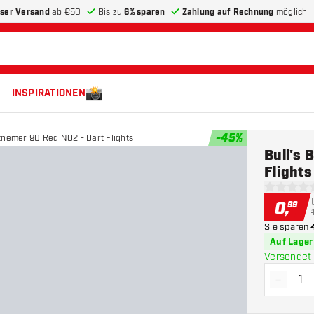
ser Versand
ab €50
Bis zu
6% sparen
Zahlung auf Rechnung
möglich
INSPIRATIONEN
-
45
%
tnemer 90 Red NO2 - Dart Flights
Bull's
Flights
0 Bewertu
0
,
99
Sie sparen
Auf Lager
Versendet 
-
Menge 