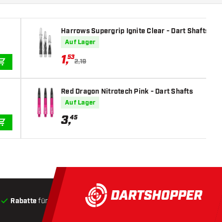
Harrows Supergrip Ignite Clear - Dart Shafts
Auf Lager
1
,
53
2,19
IN DEN WARENKORB
Red Dragon Nitrotech Pink - Dart Shafts
Auf Lager
3
,
45
IN DEN WARENKORB
Rabatte
für Kunden
Produkte auf Lager
, Versand innerha