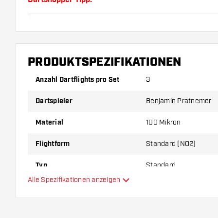
Sorgen Sie für genügend Ersatz Flights und Shafts.
durch Gebrauch abnutzen oder brechen.
PRODUKTSPEZIFIKATIONEN
Probieren Sie eine andere Form, ein anderes Materi
Dicke der Flights aus, um herauszufinden, welche V
Anzahl Dartflights pro Set
3
Ihnen passt!
Dartspieler
Benjamin Pratnemer
Material
100 Mikron
Flightform
Standard (NO2)
Typ
Standard
Alle Spezifikationen anzeigen
Flexibilität
Zusätzliche Farben