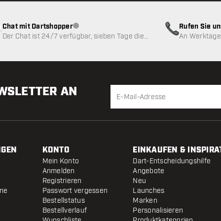
Chat mit Dartshopper
Rufen Sie u
Kundenservice nicht verfügbar
Der Chat ist 24/7 verfügbar, sieben Tage die
An Werktagen
Woche
EWSLETTER AN
NGEN
KONTO
EINKAUFEN & INSPIRA
Mein Konto
Dart-Entscheidungshilfe
Anmelden
Angebote
Registrieren
Neu
ine
Passwort vergessen
Launches
Bestellstatus
Marken
Bestellverlauf
Personalisieren
Wunschliste
Produktkategorien