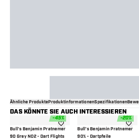
Ähnliche Produkte
Produktinformationen
Spezifikationen
Bewe
DAS KÖNNTE SIE AUCH INTERESSIEREN
-
45
%
-
20
%
Zur Wunschliste hinzufügen
Zur Wu
Bull's Benjamin Pratnemer
Bull's Benjamin Pratnemer
90 Grey NO2 - Dart Flights
90% - Dartpfeile