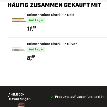
HÄUFIG ZUSAMMEN GEKAUFT MIT
Hauptfarbe
Unicorn Volute Shark Fin Gold
Auf Lager
11
,
95
Unicorn Volute Shark Fin Silver
Auf Lager
8
,
95
140.000+
•
Produkte auf Lager
, Versand inn
Bewertungen