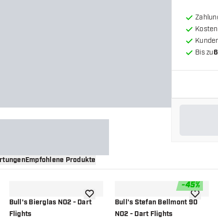
Zahlun
Kosten
Kunde
Bis zu
6
rtungen
Empfohlene Produkte
-
45
%
nschliste hinzufügen
Zur Wunschliste hinzufügen
Zur Wuns
Bull's Bierglas NO2 - Dart
Bull's Stefan Bellmont 90
Flights
NO2 - Dart Flights