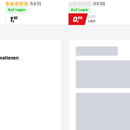
 öffnen
Bewertungsbereich öffnen
5.0 (1)
Bewertungsbereich 
0.0 (0)
5 Bewertungssterne
0 Bewertungssterne
Auf Lager
Auf Lager
UVP:
1
,
0
,
50
99
1,80
mationen: