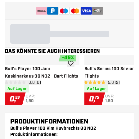
+
5
DAS KÖNNTE SIE AUCH INTERESSIEREN
-
45
%
Zur Wunschliste hinzufügen
Bull's Player 100 Jani
Bull's Series 100 Silvian 
Keskinarkaus 90 NO2 - Dart Flights
Flights
Bewertungsbereich öffnen
0.0 (0)
Bewertungsbere
5.0 (2)
0 Bewertungssterne
5 Bewertungssterne
Auf Lager
Auf Lager
UVP:
UVP:
0
,
0
,
99
75
1,80
1,50
PRODUKTINFORMATIONEN
Bull's Player 100 Kim Huybrechts 80 NO2
Produktinformationen: