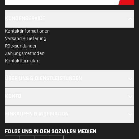
Jet
KUNDENSERVICE
Kontaktinformationen
Versand & Lieferung
Rücksendungen
Zahlungsmethoden
Kontaktformular
ÜBER UNS & DIENSTLEISTUNGEN
KONTO
EINKAUFEN & INSPIRATION
FOLGE UNS IN DEN SOZIALEN MEDIEN