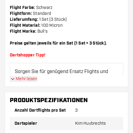
Flight Farbe:
Schwarz
Flightform:
Standard
Lieferumfang:
1 Set (3 Stück)
Flight Material:
100 Micron
Flight Marke:
Bull's
Preise gelten jeweils für ein Set (1 Set = 3 Stück).
Dartshopper Tipp!
Sorgen Sie für genügend Ersatz Flights und
Shafts. Diese können sich durch Gebrauch
Mehr lesen
abnutzen oder brechen.
PRODUKTSPEZIFIKATIONEN
Probieren Sie eine andere Form, ein anderes
Material oder eine andere Dicke der Flights aus,
Anzahl Dartflights pro Set
3
um herauszufinden, welche Variante am besten
Dartspieler
Kim Huybrechts
zu Ihnen passt!