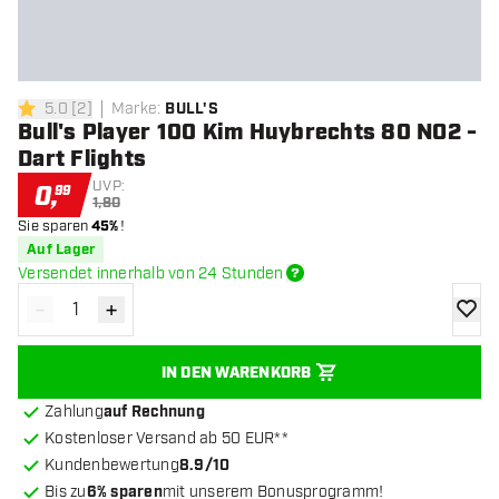
5.0
[
2
]
Marke
:
BULL'S
5 Bewertungssterne
Bull's Player 100 Kim Huybrechts 80 NO2 -
Dart Flights
UVP:
0
,
99
1,80
Sie sparen
45%
!
Auf Lager
Versendet innerhalb von 24 Stunden
-
+
Menge verringern
Menge erhöhen
Zur Wu
IN DEN WARENKORB
Zahlung
auf Rechnung
Kostenloser Versand ab 50 EUR**
Kundenbewertung
8.9/10
Bis zu
6% sparen
mit unserem Bonusprogramm!