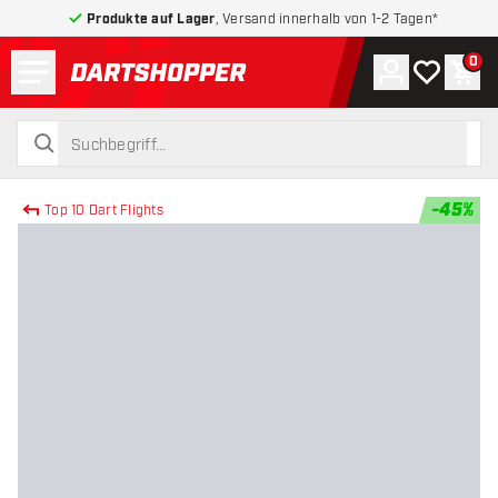
Produkte auf Lager
, Versand innerhalb von 1-2 Tagen*
Menü
0
Konto
Meine Wuns
War
zurück zur Startseite
suchen
suchen
-
45
%
Top 10 Dart Flights