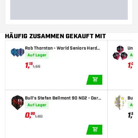
HÄUFIG ZUSAMMEN GEKAUFT MIT
Rob Thornton - World Seniors Hardco
Unic
re Blue - Dart Flights
Dart 
Auf Lager
Auf
1
,
1
,
15
01
1,65
1
IN DEN WARENKOR
Bull's Stefan Bellmont 90 NO2 - Dart
Bull'
Flights
ts
Auf Lager
Auf
0
,
1
,
99
50
1,80
IN DEN WARENKOR