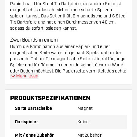
Papierboard für Steel Tip Dartpfeile, die andere Seite ist
magnetisch, sodass du sicher ohne scharfe Spitzen
spielen kannst. Das Set enthält 6 magnetische und 6 Steel
Tip Dartpfeile und hat einen Durchmesser von 40 cm,
sodass du sofort loslegen kannst.
Zwei Boards in einem
Durch die Kombination aus einer Papier- und einer
magnetischen Seite wählst du je nach Spielsituation die
passende Option. Die magnetische Seite ist ideal für junge
Spieler und für Räume, in denen du keine Löcher in Wand
oder Boden möchtest. Die Papierseite vermittelt das echte
Mehr lesen
Dartgefühl für alle, die mit Steel Tip Pfeilen üben wollen.
So hast du die Funktion von zwei Boards in einem Kauf.
Was ist im Set enthalten?
PRODUKTSPEZIFIKATIONEN
1 doppelseitiges Dartboard (Papier und
Sorte Dartscheibe
Magnet
magnetisch), 40 cm Durchmesser
Dartspieler
Keine
6 magnetische Dartpfeile
Mit / ohne Zubehör
Mit Zubehör