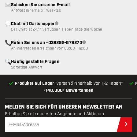
Schicken Sie uns eine E-mail
Antwort innerhalb 1 Werktag
Chat mit Dartshopper
Kundenservice nicht verfügbar
Der Chat ist 24/7 verfügbar, sieben Tage die Woche
Rufen Sie uns an +039292-678270
Kundenservice nicht verfügba
An Werktagen erreichbar von 08:00 - 19:00
Häufig gestellte Fragen
Sofortige Antwort
Produkte auf Lager
, Versand innerhalb von 1-2 Tagen*
•
140.000+ Bewertungen
MELDEN SIE SICH FÜR UNSEREN NEWSLETTER AN
Erhalten Sie die neuesten Angebote und Aktionen
Jet