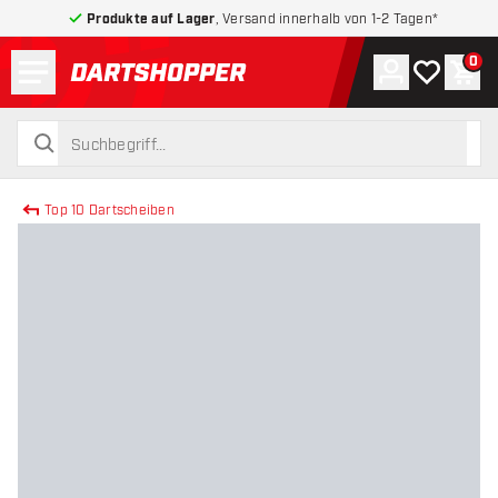
Produkte auf Lager
, Versand innerhalb von 1-2 Tagen*
Menü
0
Konto
Meine Wuns
War
zurück zur Startseite
suchen
suchen
Top 10 Dartscheiben