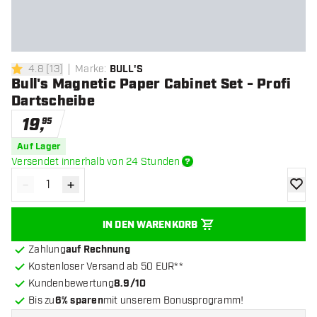
4.8
[
13
]
Marke
:
BULL'S
4.8 Bewertungssterne
Bull's Magnetic Paper Cabinet Set - Profi
Dartscheibe
19
,
95
Auf Lager
Versendet innerhalb von 24 Stunden
-
+
Menge verringern
Menge erhöhen
Zur Wu
IN DEN WARENKORB
Zahlung
auf Rechnung
Kostenloser Versand ab 50 EUR**
Kundenbewertung
8.9/10
Bis zu
6% sparen
mit unserem Bonusprogramm!