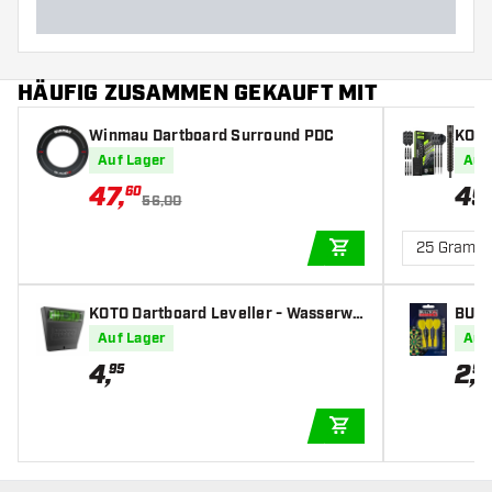
HÄUFIG ZUSAMMEN GEKAUFT MIT
Winmau Dartboard Surround PDC
KOTO 
pfeil
Auf Lager
Auf
47
,
49
60
56,00
25 Gramm
IN DEN WARENKOR
KOTO Dartboard Leveller - Wasserwa
BULL
age
Auf Lager
Auf
4
,
2
,
95
95
IN DEN WARENKOR