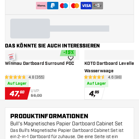
+
5
DAS KÖNNTE SIE AUCH INTERESSIEREN
-
15
%
Zur Wunschliste hinzufügen
Winmau Dartboard Surround PDC
KOTO Dartboard Leveller 
Wasserwaage
Bewertungsbereich öffnen
4.8 (355)
Bewertungsbere
4.6 (98)
4.8 Bewertungssterne
4.6 Bewertungssterne
Auf Lager
Auf Lager
UVP:
47
,
4
,
60
95
56,00
PRODUKTINFORMATIONEN
Bull's Magnetisches Papier Dartboard Cabinet Set
Das Bull's Magnetische Papier Dartboard Cabinet Set ist
ein 2-in-1 Dartboard für zuhause. Die eine Seite ist ein