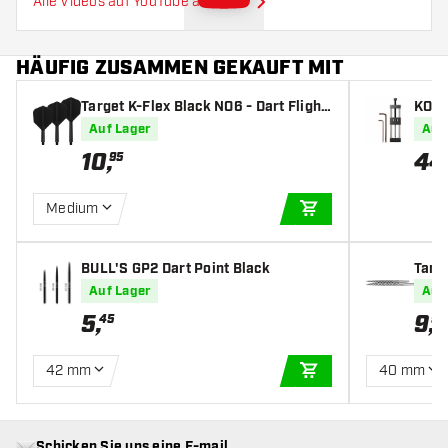
Alle Videos auf YouTube ansehen
HÄUFIG ZUSAMMEN GEKAUFT MIT
Target K-Flex Black NO6 - Dart Flight
KOTO
s
inter
Auf Lager
Auf
10
,
44
95
Medium
IN DEN WARENKOR
BULL'S GP2 Dart Point Black
Targ
Auf Lager
Auf
5
,
9
,
45
99
42 mm
40 mm
IN DEN WARENKOR
Schicken Sie uns eine E-mail