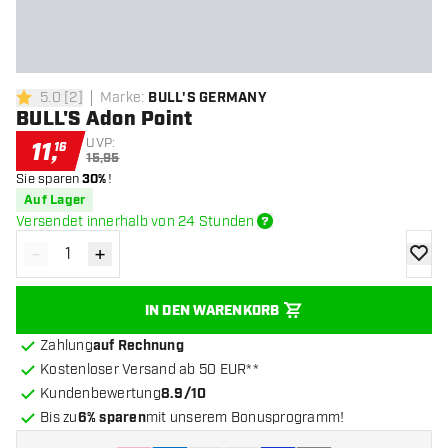
5.0
[
2
]
Marke
:
BULL'S GERMANY
5 Bewertungssterne
BULL'S Adon Point
UVP:
11
,
16
15,95
Sie sparen
30%
!
Auf Lager
Versendet innerhalb von 24 Stunden
-
+
Menge verringern
Menge erhöhen
Zur Wu
IN DEN WARENKORB
Zahlung
auf Rechnung
Kostenloser Versand ab 50 EUR**
Kundenbewertung
8.9/10
Bis zu
6% sparen
mit unserem Bonusprogramm!