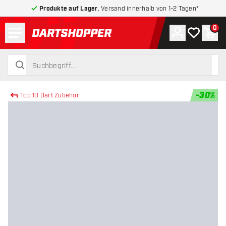
Produkte auf Lager
, Versand innerhalb von 1-2 Tagen*
Menü
0
Konto
Meine Wuns
War
zurück zur Startseite
suchen
suchen
-
30
%
Top 10 Dart Zubehör