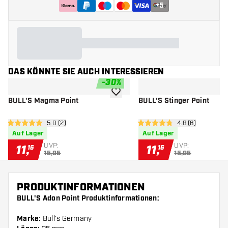
+
5
DAS KÖNNTE SIE AUCH INTERESSIEREN
-
30
%
Zur Wunschliste hinzufügen
BULL'S Magma Point
BULL'S Stinger Point
Bewertungsbereich öffnen
5.0 (2)
Bewertungsberei
4.8 (6)
5 Bewertungssterne
4.8 Bewertungssterne
Auf Lager
Auf Lager
UVP:
UVP:
11
,
11
,
16
16
15,95
15,95
PRODUKTINFORMATIONEN
BULL'S Adon Point Produktinformationen:
Marke:
Bull's Germany