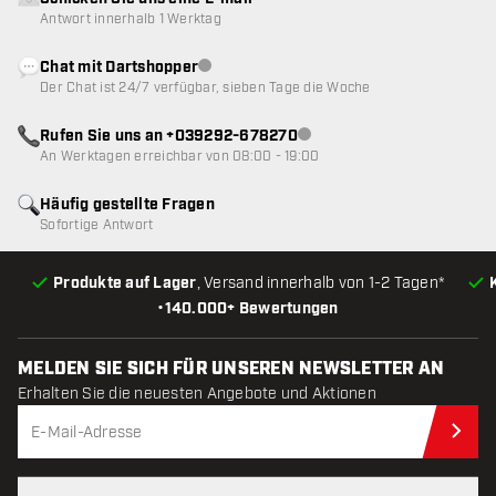
Antwort innerhalb 1 Werktag
Chat mit Dartshopper
Kundenservice nicht verfügbar
Der Chat ist 24/7 verfügbar, sieben Tage die Woche
Rufen Sie uns an +039292-678270
Kundenservice nicht verfügba
An Werktagen erreichbar von 08:00 - 19:00
Häufig gestellte Fragen
Sofortige Antwort
Produkte auf Lager
, Versand innerhalb von 1-2 Tagen*
•
140.000+ Bewertungen
MELDEN SIE SICH FÜR UNSEREN NEWSLETTER AN
Erhalten Sie die neuesten Angebote und Aktionen
Jet