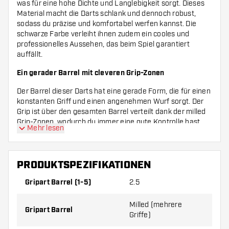
was für eine hohe Dichte und Langlebigkeit sorgt. Dieses
Material macht die Darts schlank und dennoch robust,
sodass du präzise und komfortabel werfen kannst. Die
schwarze Farbe verleiht ihnen zudem ein cooles und
professionelles Aussehen, das beim Spiel garantiert
auffällt.
Ein gerader Barrel mit cleveren Grip-Zonen
Der Barrel dieser Darts hat eine gerade Form, die für einen
konstanten Griff und einen angenehmen Wurf sorgt. Der
Grip ist über den gesamten Barrel verteilt dank der milled
Grip-Zonen, wodurch du immer eine gute Kontrolle hast,
Mehr lesen
egal wo du deine Finger platzierst. Die Grip-Bewertung von
3 bedeutet, dass der Grip genau richtig ist: nicht zu glatt,
aber auch nicht zu rau.
PRODUKTSPEZIFIKATIONEN
Perfekt ausbalanciert für optimale Leistung
Gripart Barrel (1-5)
2.5
Der Barrel ist centre weighted ausbalanciert, was
bedeutet, dass der Schwerpunkt in der Mitte liegt. Das
Milled (mehrere
sorgt für einen stabilen Flug und erleichtert die Kontrolle
Gripart Barrel
Griffe)
deines Wurfs. Die Spitze des Barrels ist rund und hat