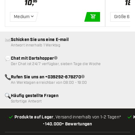
10
,
18
,
95
Medium
Größe 6
IN DEN WARENKOR
Schicken Sie uns eine E-mail
Antwort innerhalb 1 Werktag
Chat mit Dartshopper
Kundenservice nicht verfügbar
Der Chat ist 24/7 verfügbar, sieben Tage die Woche
Rufen Sie uns an +039292-678270
Kundenservice nicht verfügba
An Werktagen erreichbar von 08:00 - 19:00
Häufig gestellte Fragen
Sofortige Antwort
Produkte auf Lager
, Versand innerhalb von 1-2 Tagen*
•
140.000+ Bewertungen