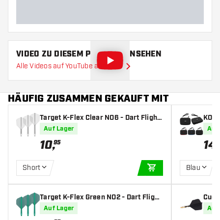
Barrellänge (MM)
VIDEO ZU DIESEM PRODUKT ANSEHEN
Alle Videos auf YouTube ansehen
HÄUFIG ZUSAMMEN GEKAUFT MIT
Target K-Flex Clear NO6 - Dart Flight
KOTO
s
Auf Lager
Auf
10
,
14
,
95
Short
Blau
IN DEN WARENKOR
Target K-Flex Green NO2 - Dart Flight
Cueso
s
ghts
Auf Lager
Auf
art F