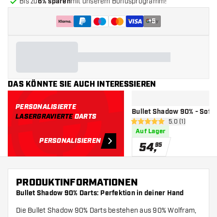
Bis zu
6% sparen
mit unserem Bonusprogramm!
+
5
DAS KÖNNTE SIE AUCH INTERESSIEREN
PERSONALISIERTE
Bullet Shadow 90% - Softd
LASERGRAVIERTE
DARTS
Bewertungsberei
5.0 (1)
5 Bewertungssterne
Auf Lager
PERSONALISIEREN
54
,
95
PRODUKTINFORMATIONEN
Bullet Shadow 90% Darts: Perfektion in deiner Hand
Die Bullet Shadow 90% Darts bestehen aus 90% Wolfram,