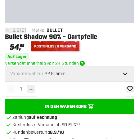
0.0
[
0
]
Marke
:
BULLET
0 Bewertungssterne
Bullet Shadow 90% - Dartpfeile
54
,
95
Kostenloser Versand
Auf Lager
Versendet innerhalb von 24 Stunden
Variante wählen:
22 Gramm
-
+
Menge verringern
Menge erhöhen
Zur Wu
IN DEN WARENKORB
Zahlung
auf Rechnung
Kostenloser Versand ab 50 EUR**
Kundenbewertung
8.9/10