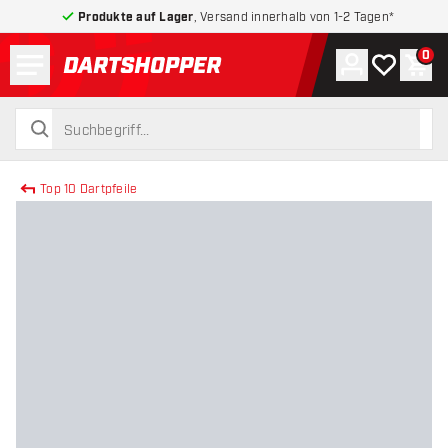
Produkte auf Lager
, Versand innerhalb von 1-2 Tagen*
Menü
0
Konto
Meine Wuns
War
zurück zur Startseite
suchen
suchen
Top 10 Dartpfeile