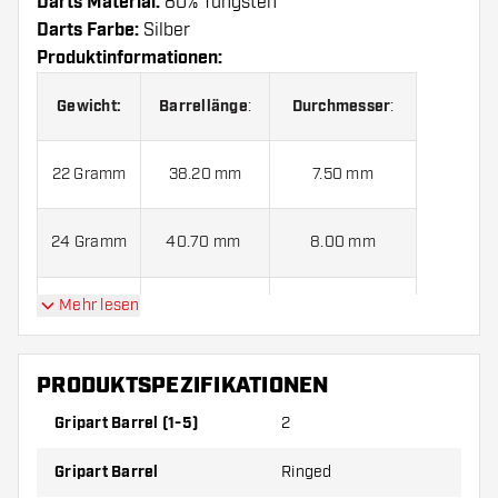
Darts Material:
80% Tungsten
Darts Farbe:
Silber
Produktinformationen:
Gewicht:
Barrellänge
:
Durchmesser
:
22 Gramm
38.20 mm
7.50 mm
24 Gramm
40.70 mm
8.00 mm
Mehr lesen
26 Gramm
43.30 mm
8.00 mm
28 Granm
45.7 mm
8.00 mm
PRODUKTSPEZIFIKATIONEN
Gripart Barrel (1-5)
2
Winmau Foxfire 80% B Darts kommen mit:
3 Prism Force
Shafts und 3 Prism Alpha Flights.
Gripart Barrel
Ringed