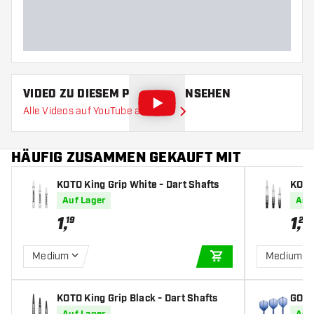
Barrellänge (MM)
VIDEO ZU DIESEM PRODUKT ANSEHEN
Alle Videos auf YouTube ansehen
HÄUFIG ZUSAMMEN GEKAUFT MIT
KOTO King Grip White - Dart Shafts
KOTO 
art S
Auf Lager
Auf
1
,
1
,
19
25
Medium
Medium
IN DEN WARENKOR
KOTO King Grip Black - Dart Shafts
GOAT 
s