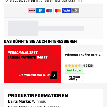
Bis zu
6% sparen
mit unserem Bonusprogramm!
+
5
DAS KÖNNTE SIE AUCH INTERESSIEREN
PERSONALISIERTE
Winmau Foxfire 80% A - Da
LASERGRAVIERTE
DARTS
Bewertungsbere
4.5 (36)
4.5 Bewertungssterne
Auf Lager
PERSONALISIEREN
32
,
00
PRODUKTINFORMATIONEN
Darts Marke:
Winmau