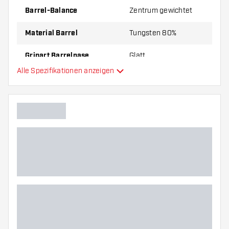
Barrel-Balance
Zentrum gewichtet
Material Barrel
Tungsten 80%
Gripart Barrelnase
Glatt
Alle Spezifikationen anzeigen
Dartspieler
Barrelfarbe
Form Barrelnase
Barrel Gripzone
Barrelform
Gewicht
Barreldurchmesser (MM)