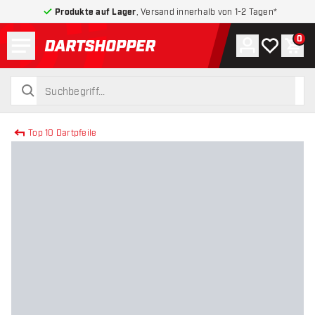
Produkte auf Lager
, Versand innerhalb von 1-2 Tagen*
Menü
0
Konto
Meine Wuns
War
zurück zur Startseite
suchen
suchen
Top 10 Dartpfeile