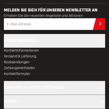
MELDEN SIE SICH FÜR UNSEREN NEWSLETTER AN
Erhalten Sie die neuesten Angebote und Aktionen
Jet
KUNDENSERVICE
Kontaktinformationen
Versand & Lieferung
Rücksendungen
Zahlungsmethoden
Kontaktformular
ÜBER UNS & DIENSTLEISTUNGEN
KONTO