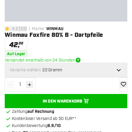
4.2
[
33
]
Marke
:
WINMAU
4.2 Bewertungssterne
Winmau Foxfire 80% B - Dartpfeile
42
,
00
Auf Lager
Versendet innerhalb von 24 Stunden
Variante wählen:
22 Gramm
-
+
Menge verringern
Menge erhöhen
Zur Wu
IN DEN WARENKORB
Zahlung
auf Rechnung
Kostenloser Versand ab 50 EUR**
Kundenbewertung
8.9/10