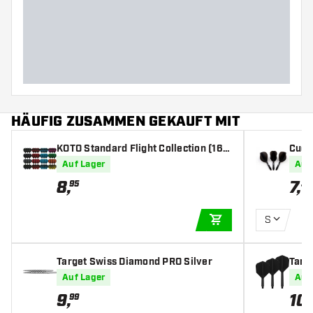
HÄUFIG ZUSAMMEN GEKAUFT MIT
KOTO Standard Flight Collection (16 s
Cues
ets) - Dart Flights
st Te
Auf Lager
Auf
8
,
7
,
95
35
S
IN DEN WARENKOR
Target Swiss Diamond PRO Silver
Targe
s
Auf Lager
Auf
9
,
10
,
99