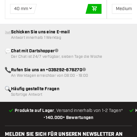
40 mm
Medium
IN DEN WARENKOR
Schicken Sie uns eine E-mail
Antwort innerhalb 1 Werktag
Chat mit Dartshopper
Kundenservice nicht verfügbar
Der Chat ist 24/7 verfügbar, sieben Tage die Woche
Rufen Sie uns an +039292-678270
Kundenservice nicht verfügba
An Werktagen erreichbar von 08:00 - 19:00
Häufig gestellte Fragen
Sofortige Antwort
Produkte auf Lager
, Versand innerhalb von 1-2 Tagen*
•
140.000+ Bewertungen
MELDEN SIE SICH FÜR UNSEREN NEWSLETTER AN