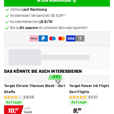
IN DEN WARENKORB
Zahlung
auf Rechnung
Kostenloser Versand ab 50 EUR**
Kundenbewertung
8.9/10
Bis zu
6% sparen
mit unserem Bonusprogramm!
+
5
DAS KÖNNTE SIE AUCH INTERESSIEREN
-
35
%
Zur Wunschliste hinzufügen
Target Chrono Titanium Black - Dart
Target Power Ink Flight Sha
Shafts
Dart Flights
Bewertungsbereich öffnen
3.9 (14)
Bewertungsberei
5.0 (1)
3.9 Bewertungssterne
5 Bewertungssterne
Auf Lager
Auf Lager
UVP:
10
,
9
,
37
95
15,95