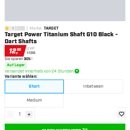
4.1
[
10
]
Marke
:
TARGET
4.1 Bewertungssterne
Target Power Titanium Shaft G10 Black -
Dart Shafts
UVP:
12
,
56
17,95
Sie sparen
30%
!
Auf Lager
Versendet innerhalb von 24 Stunden
Variante wählen
:
Short
Inbetween
Medium
-
+
Menge verringern
Menge erhöhen
Zur Wu