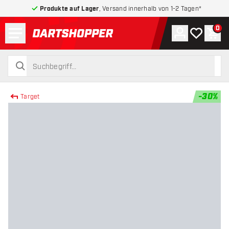
Produkte auf Lager
, Versand innerhalb von 1-2 Tagen*
Menü
0
Konto
Meine Wuns
War
zurück zur Startseite
suchen
suchen
-
30
%
Target