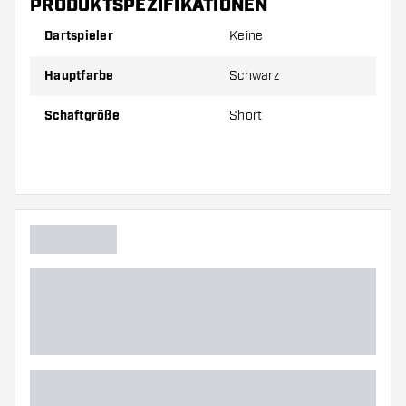
PRODUKTSPEZIFIKATIONEN
Dartspieler
Keine
Preise gelten jeweils für ein Set (1 Set = 3 Stück).
Hauptfarbe
Schwarz
Schaftgröße
Short