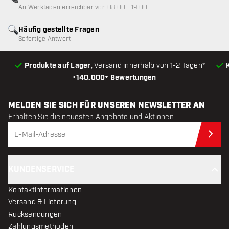
Kundenservice nicht verfügba
An Werktagen erreichbar von 08:00 - 19:00
Häufig gestellte Fragen
Sofortige Antwort
Produkte auf Lager
, Versand innerhalb von 1-2 Tagen*
•
140.000+ Bewertungen
MELDEN SIE SICH FÜR UNSEREN NEWSLETTER AN
Erhalten Sie die neuesten Angebote und Aktionen
Jet
KUNDENSERVICE
Kontaktinformationen
Versand & Lieferung
Rücksendungen
Zahlungsmethoden