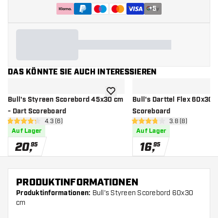
+
5
DAS KÖNNTE SIE AUCH INTERESSIEREN
Zur Wunschliste hinzufügen
Bull's Styreen Scorebord 45x30 cm
Bull's Darttel Flex 60x30 
- Dart Scoreboard
Scoreboard
Bewertungsbereich öffnen
4.3 (6)
Bewertungsberei
3.8 (8)
4.3 Bewertungssterne
3.8 Bewertungssterne
Auf Lager
Auf Lager
20
,
16
,
95
95
PRODUKTINFORMATIONEN
Produktinformationen:
Bull's Styreen Scorebord 60x30
cm