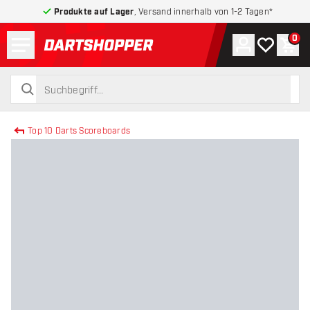
Produkte auf Lager
, Versand innerhalb von 1-2 Tagen*
Menü
0
Konto
Meine Wuns
War
zurück zur Startseite
suchen
suchen
Top 10 Darts Scoreboards