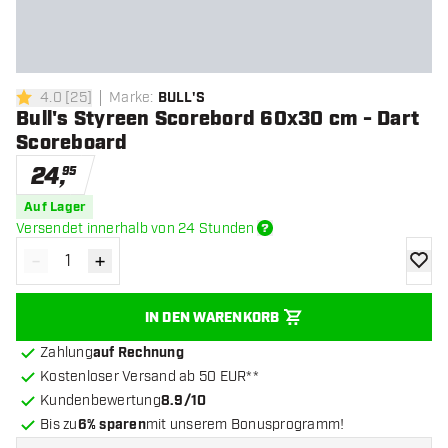
4.0
[
25
]
Marke
:
BULL'S
4 Bewertungssterne
Bull's Styreen Scorebord 60x30 cm - Dart
Scoreboard
24
,
95
Auf Lager
Versendet innerhalb von 24 Stunden
-
+
Menge verringern
Menge erhöhen
Zur Wu
IN DEN WARENKORB
Zahlung
auf Rechnung
Kostenloser Versand ab 50 EUR**
Kundenbewertung
8.9/10
Bis zu
6% sparen
mit unserem Bonusprogramm!