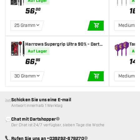
ris N
Auf Lager
Auf
56
,
16
,
00
25 Gramm
Medium
IN DEN WARENKOR
Harrows Supergrip Ultra 90% - Dartp
Targe
feile
mpio
Auf Lager
Auf
66
,
14
,
95
30 Gramm
Medium
IN DEN WARENKOR
Schicken Sie uns eine E-mail
Antwort innerhalb 1 Werktag
Chat mit Dartshopper
Kundenservice nicht verfügbar
Der Chat ist 24/7 verfügbar, sieben Tage die Woche
Rufen Sie uns an +039292-678270