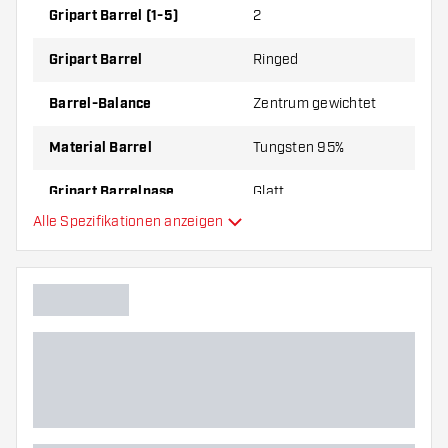
Barrels, 3 Flights und 3 Shafts.
Gripart Barrel (1-5)
2
Gripart Barrel
Ringed
Barrel-Balance
Zentrum gewichtet
Material Barrel
Tungsten 95%
Gripart Barrelnase
Glatt
Alle Spezifikationen anzeigen
Dartspieler
Barrelfarbe
Form Barrelnase
Barrel Gripzone
Barrelform