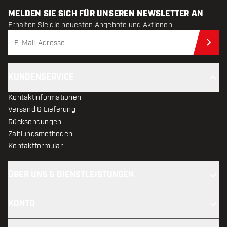
MELDEN SIE SICH FÜR UNSEREN NEWSLETTER AN
Erhalten Sie die neuesten Angebote und Aktionen
Jet
KUNDENSERVICE
Kontaktinformationen
Versand & Lieferung
Rücksendungen
Zahlungsmethoden
Kontaktformular
ÜBER UNS & DIENSTLEISTUNGEN
KONTO