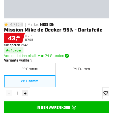
4.7
[
54
]
Marke
:
MISSION
4.7 Bewertungssterne
Mission Mike de Decker 95% - Dartpfeile
UVP:
43
,
46
57,95
Sie sparen
25%
!
Auf Lager
Versendet innerhalb von 24 Stunden
Variante wählen
:
22 Gramm
24 Gramm
26 Gramm
-
+
Menge verringern
Menge erhöhen
Zur Wu
IN DEN WARENKORB