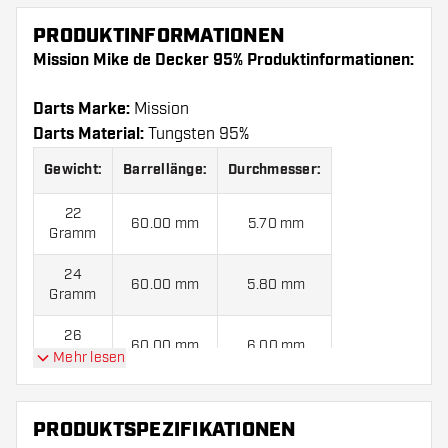
PRODUKTINFORMATIONEN
Mission Mike de Decker 95% Produktinformationen:
Darts Marke:
Mission
Darts Material:
Tungsten 95%
Gewicht:
Barrellänge:
Durchmesser:
22
60.00 mm
5.70 mm
Gramm
24
60.00 mm
5.80 mm
Gramm
26
60.00 mm
6.00 mm
Gramm
Mehr lesen
PRODUKTSPEZIFIKATIONEN
Mission Mike de Decker 95% kommen mit:
3