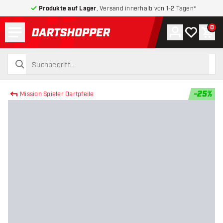
Produkte auf Lager
, Versand innerhalb von 1-2 Tagen*
Menü
0
Konto
Meine Wuns
War
zurück zur Startseite
suchen
suchen
-
25
%
Mission Spieler Dartpfeile