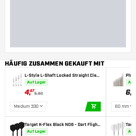
Gewicht
Barreldurchmesser (MM)
Barrellänge (MM)
HÄUFIG ZUSAMMEN GEKAUFT MIT
L-Style L-Shaft Locked Straight Clea
Phar
r - Dart Shafts
er Po
Auf Lager
Auf
4
,
6
,
67
95
5,50
Medium 330
60 mm
IN DEN WARENKOR
Target K-Flex Black NO6 - Dart Flight
Targe
s
s
Auf Lager
Auf