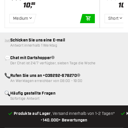
10
,
10
,
95
Medium
Short
IN DEN WARENKOR
Schicken Sie uns eine E-mail
Antwort innerhalb 1 Werktag
Chat mit Dartshopper
Kundenservice nicht verfügbar
Der Chat ist 24/7 verfügbar, sieben Tage die Woche
Rufen Sie uns an +039292-678270
Kundenservice nicht verfügba
An Werktagen erreichbar von 08:00 - 19:00
Häufig gestellte Fragen
Sofortige Antwort
Produkte auf Lager
, Versand innerhalb von 1-2 Tagen*
•
140.000+ Bewertungen