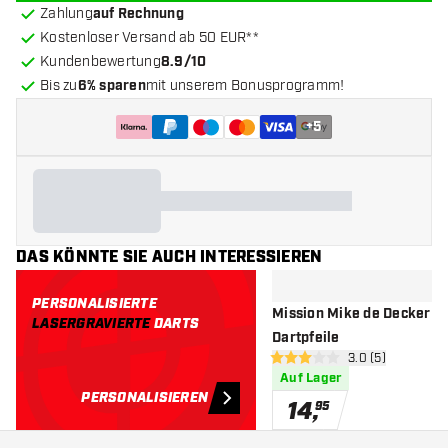
Zahlung
auf Rechnung
Kostenloser Versand ab 50 EUR**
Kundenbewertung
8.9/10
Bis zu
6% sparen
mit unserem Bonusprogramm!
+
5
DAS KÖNNTE SIE AUCH INTERESSIEREN
PERSONALISIERTE
Mission Mike de Decker Br
LASERGRAVIERTE
DARTS
Dartpfeile
Bewertungsbere
3.0 (5)
3 Bewertungssterne
Auf Lager
PERSONALISIEREN
14
,
95