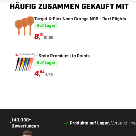
HÄUFIG ZUSAMMEN GEKAUFT MIT
Form Barrelnase
Target K-Flex Neon Orange NO6 - Dart Flights
Barrel Gripzone
Auf Lager
Barrelform
8
,
21
10,95
Gewicht
L-Style Premium Lip Points
Barreldurchmesser (MM)
Auf Lager
4
,
04
Barrellänge (MM)
4,75
140.000+
•
Produkte auf Lager
, Versand inn
Bewertungen