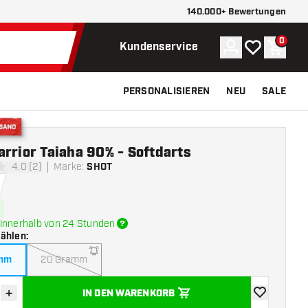
140.000+ Bewertungen
0
Konto
Meine Wunsch
Waren
Kundenservice
PERSONALISIEREN
NEU
SALE
Versand
rrior Taiaha 90% - Softdarts
4.0 (2)
Marke
:
SHOT
ngssterne
innerhalb von 24 Stunden
wählen
:
amm
20 Gramm
+
IN DEN WARENKORB
verringern
Menge erhöhen
Zur Wunschl