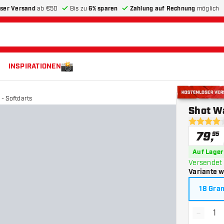
ser Versand
ab €50
Bis zu
6% sparen
Zahlung auf Rechnung
möglich
INSPIRATIONEN
- Softdarts
Kostenloser 
Shot Wa
4 Bewertu
79
,
95
Auf Lager
Versendet 
Variante 
18 Gr
-
Menge 