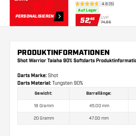
Bewertungsbereich
4.6 (5)
4.6 Bewertungssterne
Auf Lager
PERSONALISIEREN
UVP:
52
,
46
74,95
PRODUKTINFORMATIONEN
Shot Warrior Taiaha 90% Softdarts Produktinformati
Darts Marke:
Shot
Darts Material:
Tungsten 90%
Gewicht:
Barrellänge:
18 Gramm
45.00 mm
20 Gramm
47.00 mm