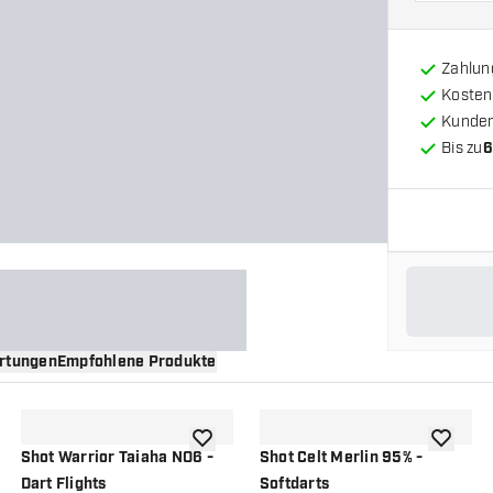
Zahlun
Kosten
Kunde
Bis zu
6
rtungen
Empfohlene Produkte
nschliste hinzufügen
Zur Wunschliste hinzufügen
Zur Wuns
Shot Warrior Taiaha NO6 -
Shot Celt Merlin 95% -
Dart Flights
Softdarts