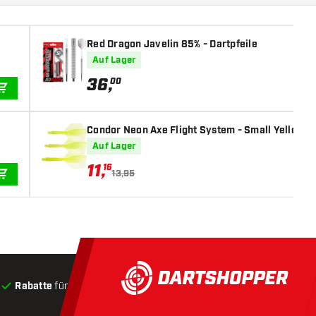
Red Dragon Javelin 85% - Dartpfeile
Auf Lager
36
,
00
IN DEN WARENKORB
Condor Neon Axe Flight System - Small Yellow - 
Auf Lager
11
,
16
13,95
IN DEN WARENKORB
Rabatte
für Kunden
Produkte auf Lager
, Versand innerha