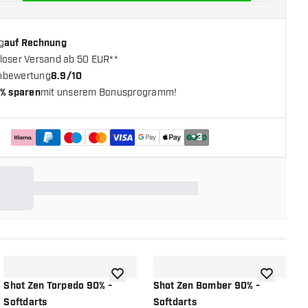
g
auf Rechnung
loser Versand ab 50 EUR**
nbewertung
8.9/10
% sparen
mit unserem Bonusprogramm!
+
3
chliste hinzufügen
Zur Wunschliste hinzufügen
Zur Wunsch
Shot Zen Torpedo 90% -
Shot Zen Bomber 90% -
S
Softdarts
Softdarts
S