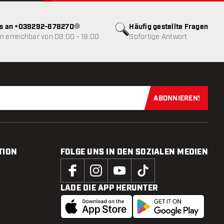
ns an +039292-678270
Häufig gestellte Fragen
Kundenservice nicht verfügbar
 erreichbar von 08:00 - 19:00
Sofortige Antwort
ABONNIEREN!
Jetzt für uns
TION
FOLGE UNS IN DEN SOZIALEN MEDIEN
LADE DIE APP HERUNTER