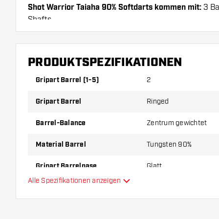
Shot Warrior Taiaha 90% Softdarts kommen mit:
3 Bar
Shafts.
PRODUKTSPEZIFIKATIONEN
Gripart Barrel (1-5)
2
Gripart Barrel
Ringed
Barrel-Balance
Zentrum gewichtet
Material Barrel
Tungsten 90%
Gripart Barrelnase
Glatt
Alle Spezifikationen anzeigen
Dartspieler
Barrelfarbe