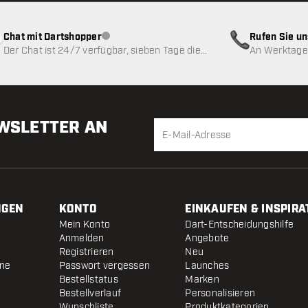
Chat mit Dartshopper
Rufen Sie u
Kundenservice nicht verfügbar
Der Chat ist 24/7 verfügbar, sieben Tage die
An Werktagen
Woche
EWSLETTER AN
NGEN
KONTO
EINKAUFEN & INSPIRA
Mein Konto
Dart-Entscheidungshilfe
Anmelden
Angebote
Registrieren
Neu
ine
Passwort vergessen
Launches
Bestellstatus
Marken
Bestellverlauf
Personalisieren
Wunschliste
Produktkategorien