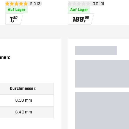
 öffnen
Bewertungsbereich öffnen
5.0 (3)
Bewertungsbereich 
0.0 (0)
5 Bewertungssterne
0 Bewertungssterne
Auf Lager
Auf Lager
1
,
189
,
50
95
onen:
Durchmesser:
6.30 mm
6.40 mm