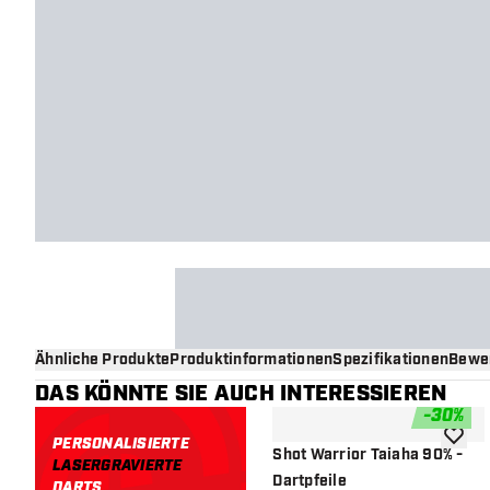
Ähnliche Produkte
Produktinformationen
Spezifikationen
Bewe
DAS KÖNNTE SIE AUCH INTERESSIEREN
-
30
%
PERSONALISIERTE
Zur Wu
Shot Warrior Taiaha 90% -
LASERGRAVIERTE
Dartpfeile
DARTS