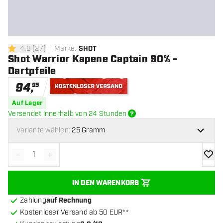
4.8
[
27
]
Marke
:
SHOT
4.8 Bewertungssterne
Shot Warrior Kapene Captain 90% -
Dartpfeile
94
,
95
Kostenloser Versand
Auf Lager
Versendet innerhalb von 24 Stunden
Variante wählen:
25 Gramm
-
+
Menge verringern
Menge erhöhen
Zur Wu
IN DEN WARENKORB
Zahlung
auf Rechnung
Kostenloser Versand ab 50 EUR**