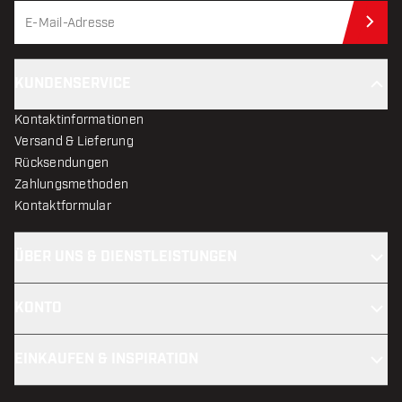
Jet
KUNDENSERVICE
Kontaktinformationen
Versand & Lieferung
Rücksendungen
Zahlungsmethoden
Kontaktformular
ÜBER UNS & DIENSTLEISTUNGEN
KONTO
EINKAUFEN & INSPIRATION