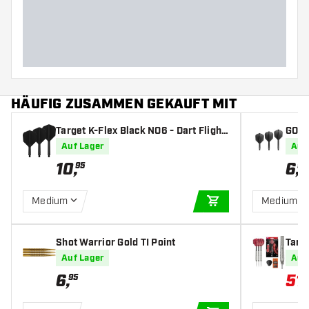
Barrellänge (MM)
HÄUFIG ZUSAMMEN GEKAUFT MIT
Target K-Flex Black NO6 - Dart Flight
GOAT 
s
Auf Lager
Auf
10
,
6
,
95
95
Medium
Medium
IN DEN WARENKOR
Shot Warrior Gold TI Point
Targ
t 90%
Auf Lager
Auf
6
,
51
,
95