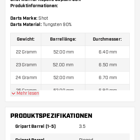
Produktinformationen:
Darts Marke:
Shot
Darts Material:
Tungsten 90%
Gewicht:
Barrellänge:
Durchmesser:
22 Gramm
52.00 mm
6.40 mm
23 Gramm
52.00 mm
6.50 mm
24 Gramm
52.00 mm
6.70 mm
25 Gramm
52.00 mm
6.80 mm
Mehr lesen
Shot Warrior Kapene Captain 90% kommen mit:
3 Barrels,
PRODUKTSPEZIFIKATIONEN
3 Flights und 3 Shafts.
Gripart Barrel (1-5)
3.5