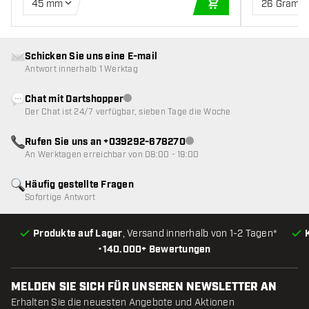
45 mm
26 Gramm
IN DEN WARENKOR
Schicken Sie uns eine E-mail
Antwort innerhalb 1 Werktag
Chat mit Dartshopper
Kundenservice nicht verfügbar
Der Chat ist 24/7 verfügbar, sieben Tage die Woche
Rufen Sie uns an +039292-678270
Kundenservice nicht verfügba
An Werktagen erreichbar von 08:00 - 19:00
Häufig gestellte Fragen
Sofortige Antwort
Produkte auf Lager
, Versand innerhalb von 1-2 Tagen*
•
140.000+ Bewertungen
MELDEN SIE SICH FÜR UNSEREN NEWSLETTER AN
Erhalten Sie die neuesten Angebote und Aktionen