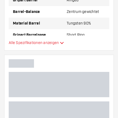
Gripart Barrel
Ringed
Barrel-Balance
Zentrum gewichtet
Material Barrel
Tungsten 90%
Gripart Barrelnase
Short Ring
Alle Spezifikationen anzeigen
Dartspieler
Barrelfarbe
Form Barrelnase
Barrel Gripzone
Barrelform
Gewicht
Barreldurchmesser (MM)