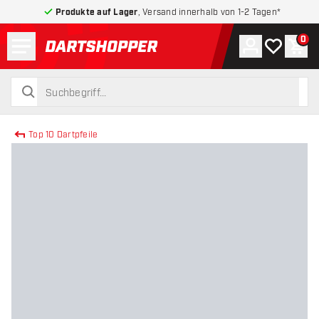
Produkte auf Lager
, Versand innerhalb von 1-2 Tagen*
Menü
0
Konto
Meine Wuns
War
zurück zur Startseite
suchen
suchen
Top 10 Dartpfeile