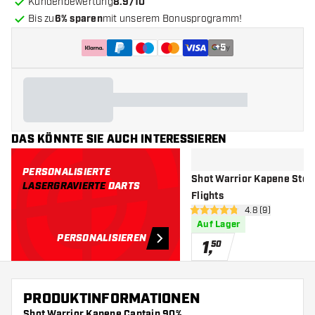
Kundenbewertung
8.9/10
Bis zu
6% sparen
mit unserem Bonusprogramm!
+
5
DAS KÖNNTE SIE AUCH INTERESSIEREN
PERSONALISIERTE
Shot Warrior Kapene Std.6
LASERGRAVIERTE
DARTS
Flights
Bewertungsberei
4.8 (9)
4.8 Bewertungssterne
Auf Lager
PERSONALISIEREN
1
,
50
PRODUKTINFORMATIONEN
Shot Warrior Kapene Captain 90%