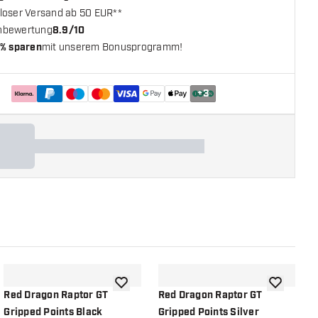
loser Versand ab 50 EUR**
nbewertung
8.9/10
% sparen
mit unserem Bonusprogramm!
+
3
chliste hinzufügen
Zur Wunschliste hinzufügen
Zur Wunsch
Red Dragon Raptor GT
Red Dragon Raptor GT
R
Gripped Points Black
Gripped Points Silver
G