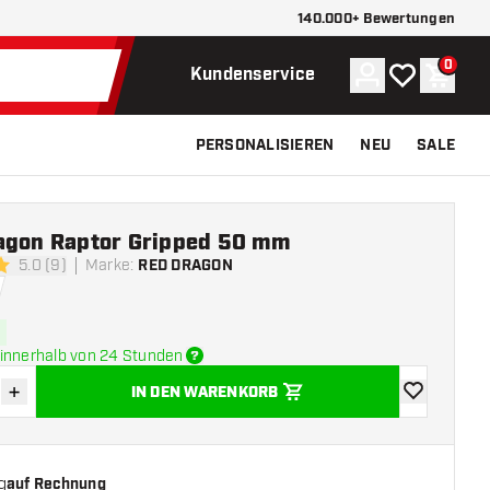
140.000+ Bewertungen
0
Konto
Meine Wunsch
Waren
Kundenservice
PERSONALISIEREN
NEU
SALE
agon Raptor Gripped 50 mm
5.0 (9)
Marke
:
RED DRAGON
ngssterne
innerhalb von 24 Stunden
+
IN DEN WARENKORB
verringern
Menge erhöhen
Zur Wunschl
g
auf Rechnung