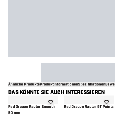
Ähnliche Produkte
Produktinformationen
Spezifikationen
Bewe
DAS KÖNNTE SIE AUCH INTERESSIEREN
Zur Wunschliste hinzufügen
Zur Wu
Red Dragon Raptor Smooth
Red Dragon Raptor GT Points
50 mm