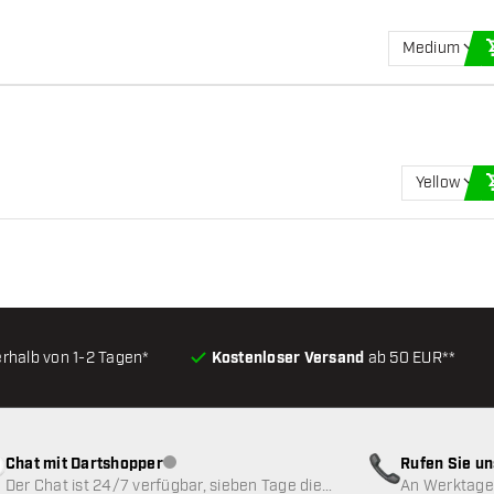
Medium
Yellow
erhalb von 1-2 Tagen*
Kostenloser Versand
ab 50 EUR**
Chat mit Dartshopper
Rufen Sie u
Kundenservice nicht verfügbar
Der Chat ist 24/7 verfügbar, sieben Tage die
An Werktagen