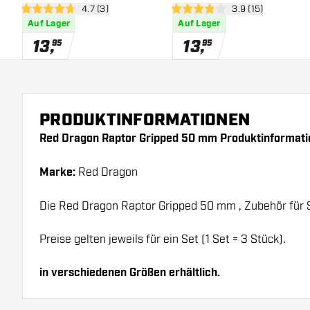
Bewertungsbereich öffnen
4.7 (3)
Bewertungsbereic
3.9 (15)
4.7 Bewertungssterne
3.9 Bewertungssterne
Auf Lager
Auf Lager
13
,
13
,
95
95
PRODUKTINFORMATIONEN
Red Dragon Raptor Gripped 50 mm Produktinformati
Marke:
Red Dragon
Die Red Dragon Raptor Gripped 50 mm , Zubehör für S
Preise gelten jeweils für ein Set (1 Set = 3 Stück).
in verschiedenen Größen erhältlich.