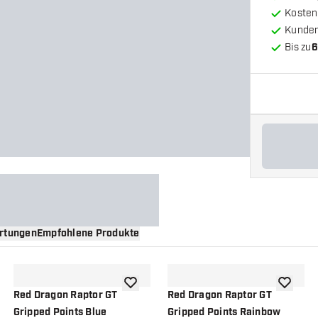
Kosten
Kunde
Bis zu
6
rtungen
Empfohlene Produkte
nschliste hinzufügen
Zur Wunschliste hinzufügen
Zur Wuns
Red Dragon Raptor GT
Red Dragon Raptor GT
Gripped Points Blue
Gripped Points Rainbow