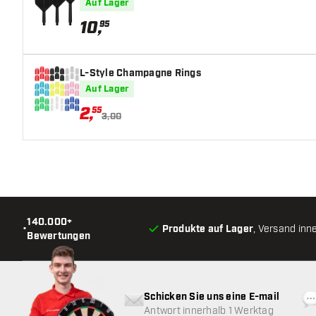
Auf Lager
10
,
95
L-Style Champagne Rings
Auf Lager
2
,
55
3,00
140.000+
•
Produkte auf Lager
, Versand inn
Bewertungen
Schicken Sie uns eine E-mail
Antwort innerhalb 1 Werktag