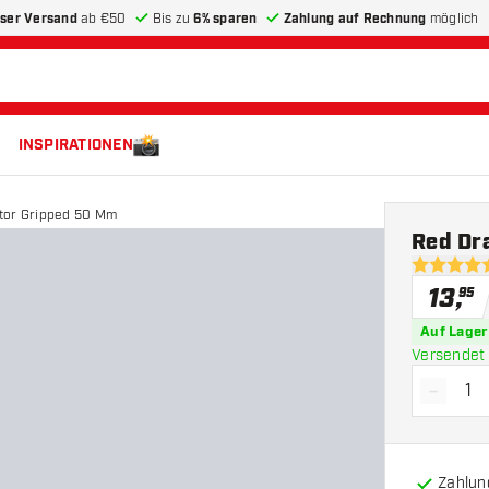
ser Versand
ab €50
Bis zu
6% sparen
Zahlung auf Rechnung
möglich
INSPIRATIONEN
tor Gripped 50 Mm
Red Dr
5 Bewertu
13
,
95
Auf Lager
Versendet 
-
Menge 
Zahlun