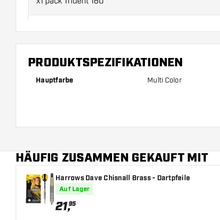
x1 pack Trident 180
x2 sets flight savers
Point sharpener
PRODUKTSPEZIFIKATIONEN
Hauptfarbe
Multi Color
x5 sets Super-Lock rings
Check-out card
Finger grip wax
HÄUFIG ZUSAMMEN GEKAUFT MIT
Harrows Dave Chisnall Brass - Dartpfeile
Auf Lager
21
,
95