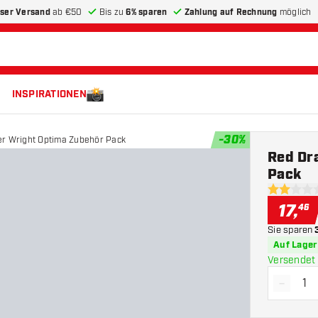
ser Versand
ab €50
Bis zu
6% sparen
Zahlung auf Rechnung
möglich
INSPIRATIONEN
-
30
%
r Wright Optima Zubehör Pack
Red Dr
Pack
2 Bewertu
17
,
46
Sie sparen
Auf Lager
Versendet 
-
Menge 