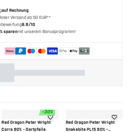
g
auf Rechnung
loser Versand ab 50 EUR**
nbewertung
8.9/10
% sparen
mit unserem Bonusprogramm!
+
3
-
30
%
chliste hinzufügen
Zur Wunschliste hinzufügen
Zur Wunsch
Red Dragon Peter Wright
Red Dragon Peter Wright
R
Corra 90% - Dartpfeile
Snakebite PL15 90% -
S