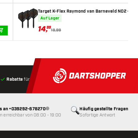
Target K-Flex Raymond van Barneveld NO2 - Dart
Auf Lager
14
,
99
19,99
IN DEN WARENKORB
Rabatte
für Kunden
Produkte auf Lager
, Versand innerha
ns an +039292-678270
Häufig gestellte Fragen
Kundenservice nicht verfügbar
 erreichbar von 08:00 - 19:00
Sofortige Antwort