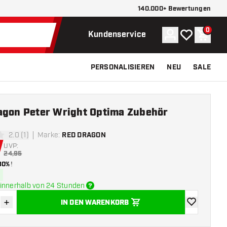
140.000+ Bewertungen
0
Konto
Meine Wunsch
Waren
Kundenservice
PERSONALISIEREN
NEU
SALE
agon Peter Wright Optima Zubehör
2.0 (1)
Marke
:
RED DRAGON
ngssterne
UVP:
24,95
30%
!
innerhalb von 24 Stunden
+
IN DEN WARENKORB
verringern
Menge erhöhen
Zur Wunschl