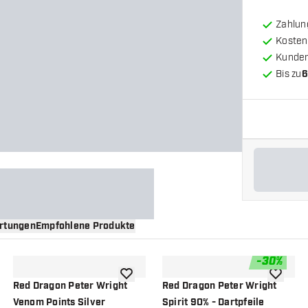
Zahlun
Kosten
Kunde
Bis zu
6
rtungen
Empfohlene Produkte
-
30
%
nschliste hinzufügen
Zur Wunschliste hinzufügen
Zur Wuns
Red Dragon Peter Wright
Red Dragon Peter Wright
Venom Points Silver
Spirit 90% - Dartpfeile