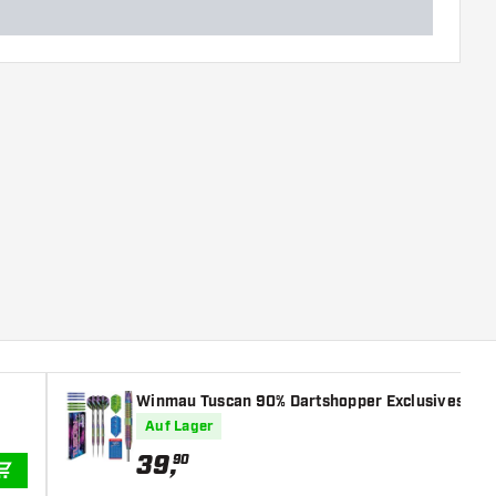
Winmau Tuscan 90% Dartshopper Exclusives - Da
Auf Lager
39
,
90
IN DEN WARENKORB