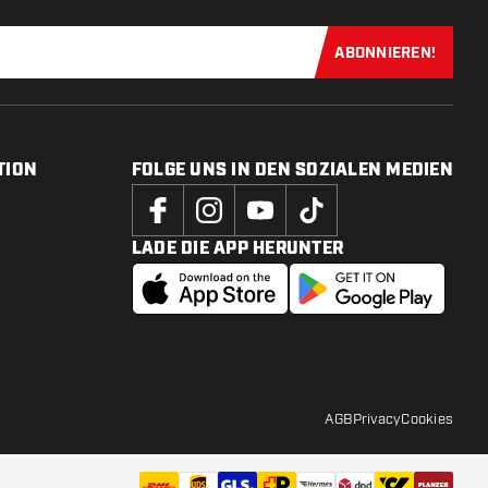
ABONNIEREN!
Jetzt für uns
TION
FOLGE UNS IN DEN SOZIALEN MEDIEN
LADE DIE APP HERUNTER
AGB
Privacy
Cookies
UVP:
17
,
46
IN DEN WARENKORB
24,95
Zur Wuns