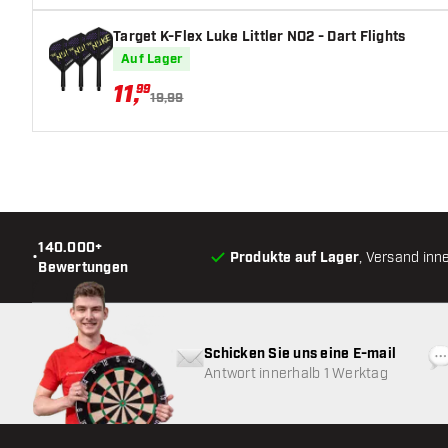
Target K-Flex Luke Littler NO2 - Dart Flights
Auf Lager
11
,
99
19,99
140.000+
•
Produkte auf Lager
, Versand inn
Bewertungen
Schicken Sie uns eine E-mail
Antwort innerhalb 1 Werktag