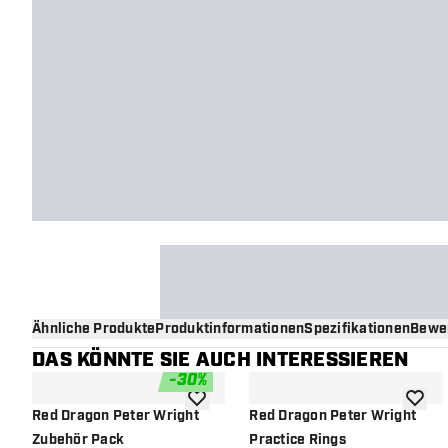
Ähnliche Produkte
Produktinformationen
Spezifikationen
Bewe
DAS KÖNNTE SIE AUCH INTERESSIEREN
-
30
%
Zur Wunschliste hinzufügen
Zur Wu
Red Dragon Peter Wright
Red Dragon Peter Wright
Zubehör Pack
Practice Rings