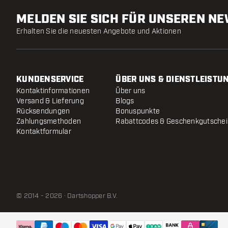
MELDEN SIE SICH FÜR UNSEREN N
Erhalten Sie die neuesten Angebote und Aktionen
KUNDENSERVICE
ÜBER UNS & DIENSTLEISTU
Kontaktinformationen
Über uns
Versand & Lieferung
Blogs
Rücksendungen
Bonuspunkte
Zahlungsmethoden
Rabattcodes & Geschenkgutsche
Kontaktformular
© 2014 - 2026 · Dartshopper B.V.
Red Dragon Peter Wright Optima Zubehör Pack
Versendet innerhalb von 24 Stunden