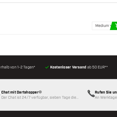
Medium
erhalb von 1-2 Tagen*
Kostenloser Versand
ab 50 EUR**
Chat mit Dartshopper
Rufen Sie u
Kundenservice nicht verfügbar
Der Chat ist 24/7 verfügbar, sieben Tage die
An Werktagen
Woche