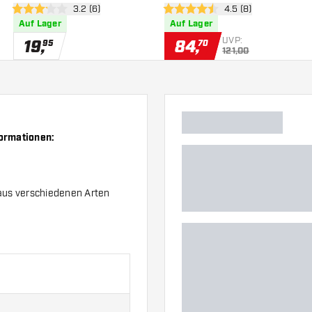
h öffnen
Bewertungsbereich öffnen
3.2 (6)
Bewertungsbereich 
4.5 (8)
3.2 Bewertungssterne
4.5 Bewertungssterne
Auf Lager
Auf Lager
UVP:
19
,
84
,
95
70
121,00
formationen:
aus verschiedenen Arten