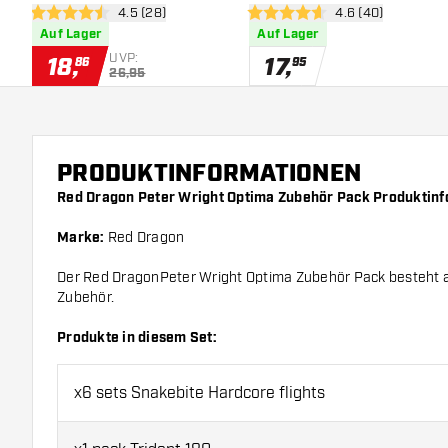
Bewertungsbereich öffnen
4.5 (28)
Bewertungsbereic
4.6 (40)
4.5 Bewertungssterne
4.6 Bewertungssterne
Auf Lager
Auf Lager
UVP:
18
,
17
,
86
95
26,95
PRODUKTINFORMATIONEN
Red Dragon Peter Wright Optima Zubehör Pack Produktin
Marke:
Red Dragon
Der Red DragonPeter Wright Optima Zubehör Pack besteht 
Zubehör.
Produkte in diesem Set:
x6 sets Snakebite Hardcore flights