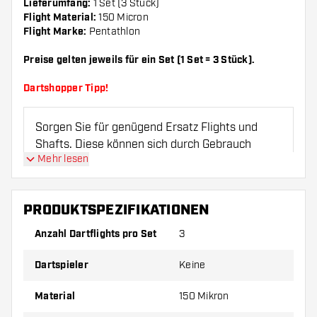
Lieferumfang:
1 Set (3 Stück)
Flight Material:
150 Micron
Flight Marke:
Pentathlon
Preise gelten jeweils für ein Set (1 Set = 3 Stück).
Dartshopper Tipp!
Sorgen Sie für genügend Ersatz Flights und
Shafts. Diese können sich durch Gebrauch
Mehr lesen
abnutzen oder brechen.
Probieren Sie eine andere Form, ein anderes
PRODUKTSPEZIFIKATIONEN
Material oder eine andere Dicke der Flights aus,
Anzahl Dartflights pro Set
3
um herauszufinden, welche Variante am besten
zu Ihnen passt!
Dartspieler
Keine
Material
150 Mikron