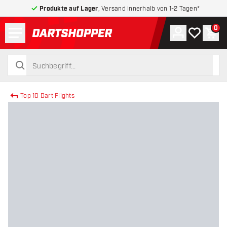
Produkte auf Lager
, Versand innerhalb von 1-2 Tagen*
Menü
0
Konto
Meine Wuns
War
zurück zur Startseite
suchen
suchen
Top 10 Dart Flights