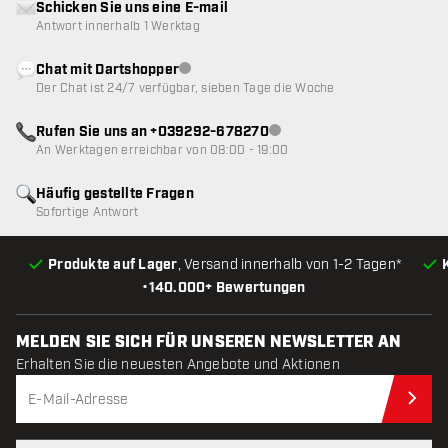
Schicken Sie uns eine E-mail
Antwort innerhalb 1 Werktag
Chat mit Dartshopper
Kundenservice nicht verfügbar
Der Chat ist 24/7 verfügbar, sieben Tage die Woche
Rufen Sie uns an +039292-678270
Kundenservice nicht verfügba
An Werktagen erreichbar von 08:00 - 19:00
Häufig gestellte Fragen
Sofortige Antwort
Produkte auf Lager
, Versand innerhalb von 1-2 Tagen*
•
140.000+ Bewertungen
MELDEN SIE SICH FÜR UNSEREN NEWSLETTER AN
Erhalten Sie die neuesten Angebote und Aktionen
Jet