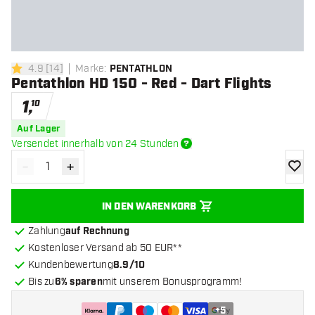
4.9
[
14
]
Marke
:
PENTATHLON
4.9 Bewertungssterne
Pentathlon HD 150 - Red - Dart Flights
1
,
10
Auf Lager
Versendet innerhalb von 24 Stunden
-
+
Menge verringern
Menge erhöhen
Zur Wu
IN DEN WARENKORB
Zahlung
auf Rechnung
Kostenloser Versand ab 50 EUR**
Kundenbewertung
8.9/10
Bis zu
6% sparen
mit unserem Bonusprogramm!
+
5