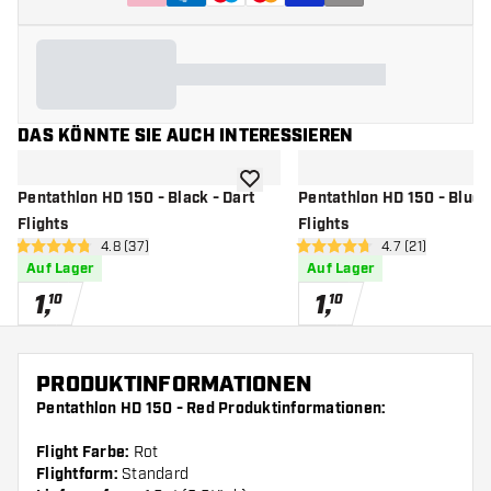
DAS KÖNNTE SIE AUCH INTERESSIEREN
Zur Wunschliste hinzufügen
Pentathlon HD 150 - Black - Dart
Pentathlon HD 150 - Blue -
Flights
Flights
Bewertungsbereich öffnen
4.8 (37)
Bewertungsbere
4.7 (21)
4.8 Bewertungssterne
4.7 Bewertungssterne
Auf Lager
Auf Lager
1
,
1
,
10
10
PRODUKTINFORMATIONEN
Pentathlon HD 150 - Red Produktinformationen:
Flight Farbe:
Rot
Flightform:
Standard