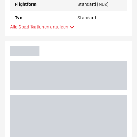
Flightform
Standard (NO2)
Typ
Standard
Alle Spezifikationen anzeigen
Flexibilität
Hauptfarbe