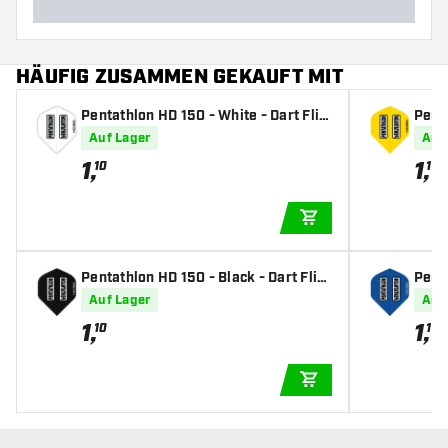
HÄUFIG ZUSAMMEN GEKAUFT MIT
Pentathlon HD 150 - White - Dart Flig
Penta
hts
ghts
Auf Lager
Auf
1
,
1
,
10
10
IN DEN WARENKOR
Pentathlon HD 150 - Black - Dart Flig
Penta
hts
s
Auf Lager
Auf
1
,
1
,
10
10
IN DEN WARENKOR