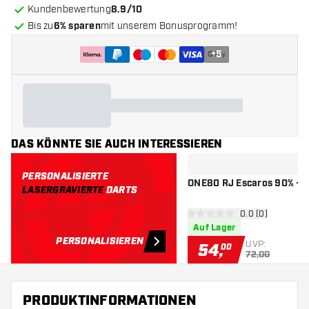
Kundenbewertung
8.9/10
Bis zu
6% sparen
mit unserem Bonusprogramm!
+
5
DAS KÖNNTE SIE AUCH INTERESSIEREN
PERSONALISIERTE
ONE80 RJ Escaros 90% - D
LASERGRAVIERTE
DARTS
Bewertungsbere
0.0 (0)
0 Bewertungssterne
Auf Lager
PERSONALISIEREN
UVP:
54
,
00
72,00
PRODUKTINFORMATIONEN