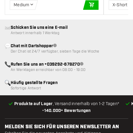
Medium
X-Short
IN DEN WARENKOR
Schicken Sie uns eine E-mail
Antwort innerhalb 1 Werktag
Chat mit Dartshopper
Kundenservice nicht verfügbar
Der Chat ist 24/7 verfügbar, sieben Tage die Woche
Rufen Sie uns an +039292-678270
Kundenservice nicht verfügba
An Werktagen erreichbar von 08:00 - 19:00
Häufig gestellte Fragen
Sofortige Antwort
Produkte auf Lager
, Versand innerhalb von 1-2 Tagen*
•
140.000+ Bewertungen
MELDEN SIE SICH FÜR UNSEREN NEWSLETTER AN