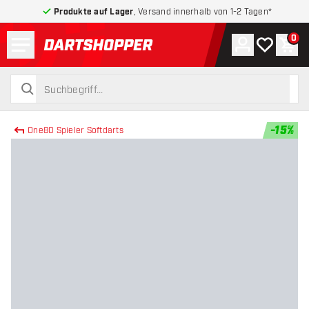
Produkte auf Lager
, Versand innerhalb von 1-2 Tagen*
Menü
0
Konto
Meine Wuns
War
zurück zur Startseite
suchen
suchen
-
15
%
One80 Spieler Softdarts