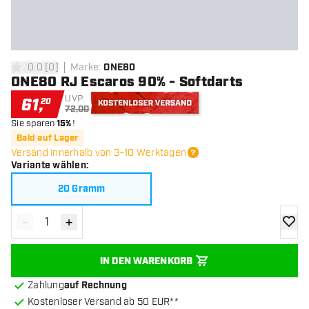
0.0
[
0
]
Marke
:
ONE80
0 Bewertungssterne
ONE80 RJ Escaros 90% - Softdarts
UVP:
61
,
20
72,00
Sie sparen
15%
!
Kostenloser Versand
Bald auf Lager
Versand innerhalb von 3–10 Werktagen
Variante wählen
:
20 Gramm
-
+
Menge verringern
Menge erhöhen
Zur Wu
IN DEN WARENKORB
Zahlung
auf Rechnung
Kostenloser Versand ab 50 EUR**