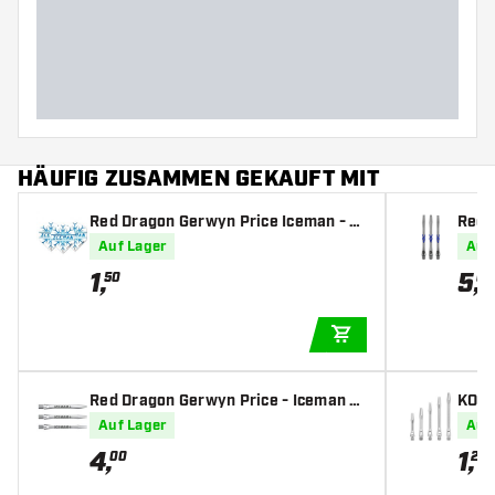
Barreldurchmesser (MM)
Barrellänge (MM)
HÄUFIG ZUSAMMEN GEKAUFT MIT
Red Dragon Gerwyn Price Iceman - D
Red 
art Flights
lue -
Auf Lager
Auf
1
,
5
,
50
00
IN DEN WARENKOR
Red Dragon Gerwyn Price - Iceman Si
KOTO
lver - Dart Shafts
rt Sh
Auf Lager
Auf
4
,
1
,
00
20