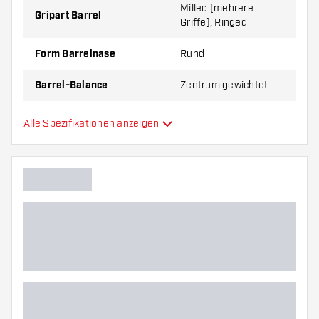
Milled (mehrere
Gripart Barrel
Griffe), Ringed
Form Barrelnase
Rund
Barrel-Balance
Zentrum gewichtet
Material Barrel
Tungsten 90%
Alle Spezifikationen anzeigen
Gripart Barrelnase
Dartspieler
Barrelfarbe
Barrel Gripzone
Barrelform
Gewicht