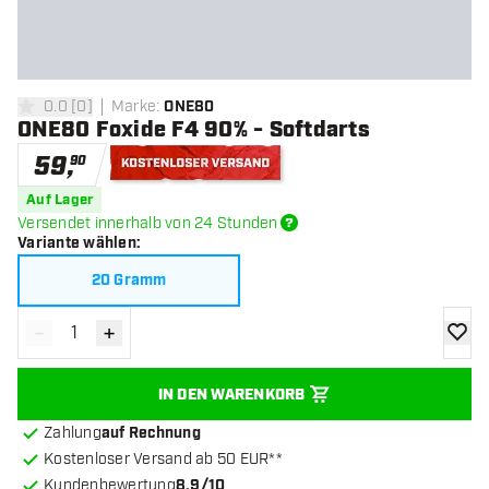
0.0
[
0
]
Marke
:
ONE80
0 Bewertungssterne
ONE80 Foxide F4 90% - Softdarts
59
,
90
Kostenloser Versand
Auf Lager
Versendet innerhalb von 24 Stunden
Variante wählen
:
20 Gramm
-
+
Menge verringern
Menge erhöhen
Zur Wu
IN DEN WARENKORB
Zahlung
auf Rechnung
Kostenloser Versand ab 50 EUR**
Kundenbewertung
8.9/10