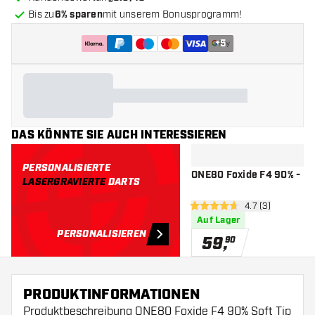
Bis zu
6% sparen
mit unserem Bonusprogramm!
+
5
DAS KÖNNTE SIE AUCH INTERESSIEREN
PERSONALISIERTE
ONE80 Foxide F4 90% - Da
LASERGRAVIERTE
DARTS
Bewertungsberei
4.7 (3)
4.7 Bewertungssterne
Auf Lager
PERSONALISIEREN
59
,
90
PRODUKTINFORMATIONEN
Produktbeschreibung ONE80 Foxide F4 90% Soft Tip