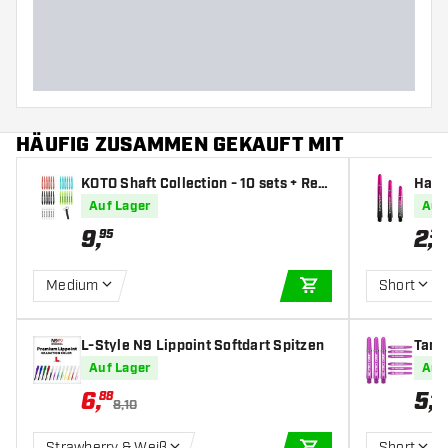
HÄUFIG ZUSAMMEN GEKAUFT MIT
KOTO Shaft Collection - 10 sets + Rem
Harr
over - Dart Shafts
t Sha
Auf Lager
Auf
9
,
2
,
95
35
Medium
Short
IN DEN WARENKOR
L-Style N9 Lippoint Softdart Spitzen
Targe
afts
Auf Lager
Auf
6
,
5
,
88
49
8,10
Strawberry & Weiß
Short