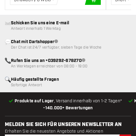
IN DEN WARENKOR
Schicken Sie uns eine E-mail
Antwort innerhalb 1 Werktag
Chat mit Dartshopper
Kundenservice nicht verfügbar
Der Chat ist 24/7 verfügbar, sieben Tage die Woche
Rufen Sie uns an +039292-678270
Kundenservice nicht verfügba
An Werktagen erreichbar von 08:00 - 19:00
Häufig gestellte Fragen
Sofortige Antwort
Produkte auf Lager
, Versand innerhalb von 1-2 Tagen*
•
140.000+ Bewertungen
MELDEN SIE SICH FÜR UNSEREN NEWSLETTER AN
Erhalten Sie die neuesten Angebote und Aktionen