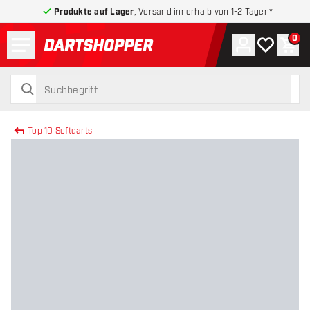
Produkte auf Lager
, Versand innerhalb von 1-2 Tagen*
Menü
0
Konto
Meine Wuns
War
zurück zur Startseite
suchen
suchen
Top 10 Softdarts