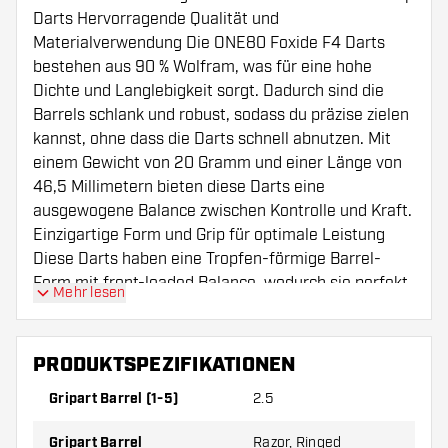
Darts Hervorragende Qualität und
Materialverwendung Die ONE80 Foxide F4 Darts
bestehen aus 90 % Wolfram, was für eine hohe
Dichte und Langlebigkeit sorgt. Dadurch sind die
Barrels schlank und robust, sodass du präzise zielen
kannst, ohne dass die Darts schnell abnutzen. Mit
einem Gewicht von 20 Gramm und einer Länge von
46,5 Millimetern bieten diese Darts eine
ausgewogene Balance zwischen Kontrolle und Kraft.
Einzigartige Form und Grip für optimale Leistung
Diese Darts haben eine Tropfen-förmige Barrel-
Form mit front-loaded Balance, wodurch sie perfekt
Mehr lesen
in der Hand liegen und deine Würfe stabil bleiben.
Der Grip ist eine Kombination aus Razor- und Ring-
Grip mit einer Griffstärke von 2,5, was bedeutet,
PRODUKTSPEZIFIKATIONEN
dass du ausreichend Halt hast, ohne dass es zu rau
Gripart Barrel (1-5)
2.5
wirkt. Die Gripzone erstreckt sich über den
gesamten Barrel, was Flexibilität beim Halten der
Gripart Barrel
Razor, Ringed