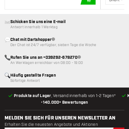
IN DEN WARENKOR
Schicken Sie uns eine E-mail
Antwort innerhalb 1 Werktag
Chat mit Dartshopper
Kundenservice nicht verfügbar
Der Chat ist 24/7 verfügbar, sieben Tage die Woche
Rufen Sie uns an +039292-678270
Kundenservice nicht verfügba
An Werktagen erreichbar von 08:00 - 19:00
Häufig gestellte Fragen
Sofortige Antwort
Produkte auf Lager
, Versand innerhalb von 1-2 Tagen*
•
140.000+ Bewertungen
MELDEN SIE SICH FÜR UNSEREN NEWSLETTER AN
Erhalten Sie die neuesten Angebote und Aktionen