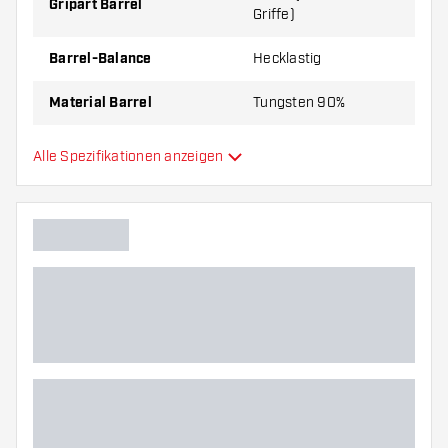
Gripart Barrel
Griffe)
Barrel-Balance
Hecklastig
Material Barrel
Tungsten 90%
Gripart Barrelnase
Glatt
Alle Spezifikationen anzeigen
Dartspieler
Barrelfarbe
Form Barrelnase
Barrel Gripzone
Barrelform
Gewicht