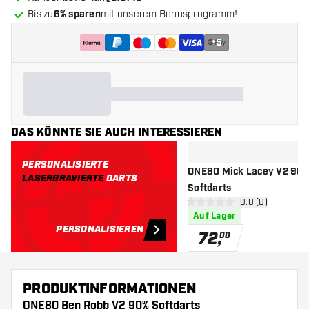
Bis zu
6% sparen
mit unserem Bonusprogramm!
+
5
DAS KÖNNTE SIE AUCH INTERESSIEREN
PERSONALISIERTE
ONE80 Mick Lacey V2 90%
LASERGRAVIERTE
DARTS
Softdarts
Bewertungsbere
0.0 (0)
0 Bewertungssterne
Auf Lager
PERSONALISIEREN
72
,
00
PRODUKTINFORMATIONEN
ONE80 Ben Robb V2 90% Softdarts