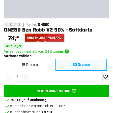
0.0
[
0
]
Marke
:
ONE80
0 Bewertungssterne
ONE80 Ben Robb V2 90% - Softdarts
74
,
90
Kostenloser Versand
Auf Lager
Versendet innerhalb von 24 Stunden
Variante wählen
:
18 Gramm
20 Gramm
-
+
Menge verringern
Menge erhöhen
Zur Wu
IN DEN WARENKORB
Zahlung
auf Rechnung
Kostenloser Versand ab 50 EUR**
Kundenbewertung
8.9/10