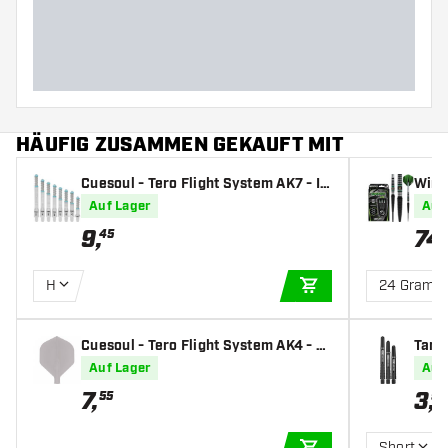
Barreldurchmesser (MM)
Barrellänge (MM)
HÄUFIG ZUSAMMEN GEKAUFT MIT
Cuesoul - Tero Flight System AK7 - Ic
Winm
e Clear - Dart Shafts
eile
Auf Lager
Auf
9
,
74
,
45
H
24 Gramm
IN DEN WARENKOR
Cuesoul - Tero Flight System AK4 - Cl
Targe
ear Standard - Dart Flights
afts
Auf Lager
Auf
7
,
3
,
55
95
Short