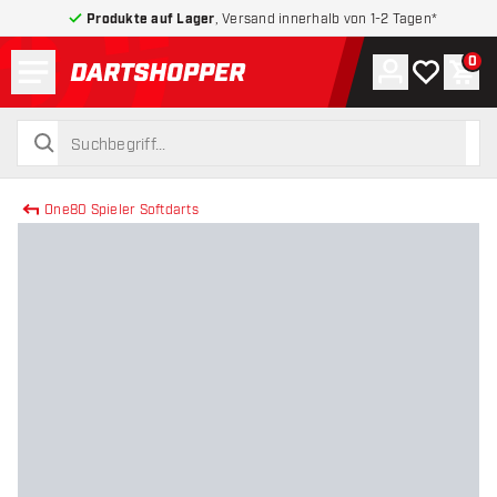
Produkte auf Lager
, Versand innerhalb von 1-2 Tagen*
Menü
0
Konto
Meine Wuns
War
zurück zur Startseite
suchen
suchen
One80 Spieler Softdarts