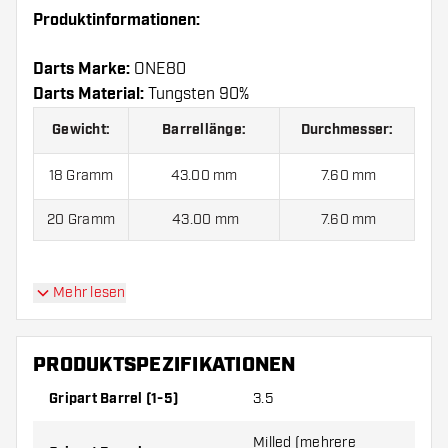
Produktinformationen:
Darts Marke:
ONE80
Darts Material:
Tungsten 90%
Gewicht:
Barrellänge:
Durchmesser:
18 Gramm
43.00 mm
7.60 mm
20 Gramm
43.00 mm
7.60 mm
ONE80 Ben Robb V2 90% Softdarts kommen mit:
3
Mehr lesen
Barrels, 3 Flights und 6 Shafts.
PRODUKTSPEZIFIKATIONEN
Gripart Barrel (1-5)
3.5
Milled (mehrere