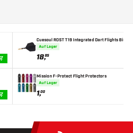
Cuesoul ROST T19 Integrated Dart Flights Big Wi
Auf Lager
18
,
85
IN DEN WARENKORB
Mission F-Protect Flight Protectors
Auf Lager
1
,
00
IN DEN WARENKORB