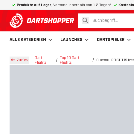
Produkte auf Lager
, Versand innerhalb von 1-2 Tagen*
Kostenlo
suchen
zurück zur Startseite
ALLE KATEGORIEN
LAUNCHES
DARTSPIELER
Dart
Top 10 Dart
Zurück
Cuesoul ROST T19 Inte
Flights
Flights
Flights