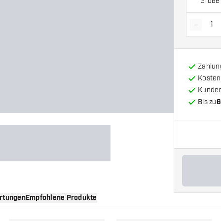
Größe
-
Menge 
Zahlun
Kosten
Kunde
Bis zu
6
rtungen
Empfohlene Produkte