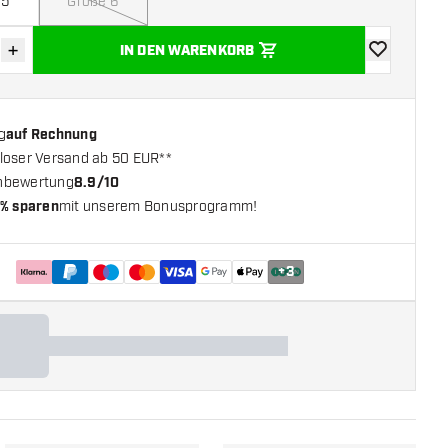
 5
Größe 6
+
IN DEN WARENKORB
verringern
Menge erhöhen
Zur Wunschl
g
auf Rechnung
loser Versand ab 50 EUR**
nbewertung
8.9/10
% sparen
mit unserem Bonusprogramm!
+
3