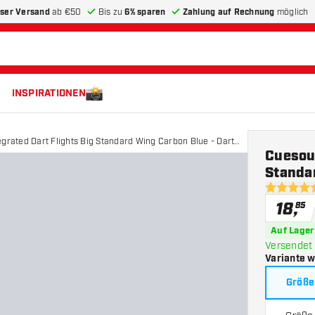
ser Versand
ab €50
Bis zu
6% sparen
Zahlung auf Rechnung
möglich
INSPIRATIONEN
grated Dart Flights Big Standard Wing Carbon Blue - Dart
Cuesoul
Standar
5 Bewertu
18
,
85
Auf Lager
Versendet 
Variante 
Größe