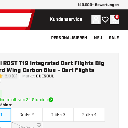
140.000+ Bewertungen
0
Konto
Meine Wunsch
Waren
Kundenservice
PERSONALISIEREN
NEU
SALE
 ROST T19 Integrated Dart Flights Big
d Wing Carbon Blue - Dart Flights
5.0 (6)
Marke
:
CUESOUL
ngssterne
innerhalb von 24 Stunden
wählen
:
 1
Größe 2
Größe 3
Größe 4