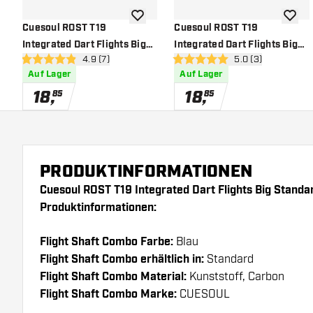
Zur Wunschliste hinzufügen
Zur Wu
Cuesoul ROST T19
Cuesoul ROST T19
Integrated Dart Flights Big
Integrated Dart Flights Big
Bewertungsbereich öffnen
4.9 (7)
Bewertungsbereich
5.0 (3)
Standard Wing Carbon Red -
Standard Wing Carbon
4.9 Bewertungssterne
5 Bewertungssterne
Auf Lager
Auf Lager
Dart Flights
Orange - Dart Flights
18
,
18
,
85
85
PRODUKTINFORMATIONEN
Cuesoul ROST T19 Integrated Dart Flights Big Stand
Produktinformationen:
Flight Shaft Combo Farbe:
Blau
Flight Shaft Combo erhältlich in:
Standard
Flight Shaft Combo Material:
Kunststoff, Carbon
Flight Shaft Combo Marke:
CUESOUL