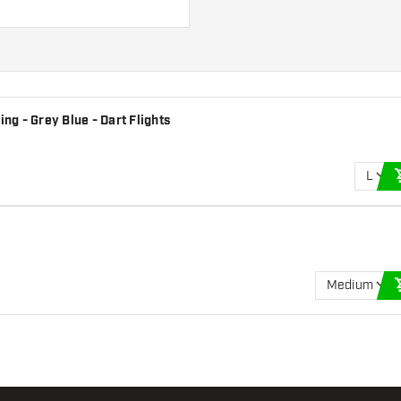
Mengenrabatte ab 5 Stück.
ng - Grey Blue - Dart Flights
 Diese können sich
L
al oder eine andere
ariante am besten zu
Medium