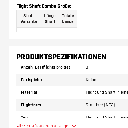
Flight Shaft Combo Größe:
Shaft
Länge
Totale
Variante
Shaft
Länge
24
66
Variante 1
mm
mm
Variante
27
69
PRODUKTSPEZIFIKATIONEN
2
mm
mm
Anzahl Dartflights pro Set
3
Variante
29
71
3
mm
mm
Dartspieler
Keine
Variante
32
74
4
mm
mm
Material
Flight und Shaft in ei
Variante
34
76
Flightform
Standard (NO2)
5
mm
mm
Typ
Flight und Shaft in ei
Variante
37
79
Alle Spezifikationen anzeigen
6
mm
mm