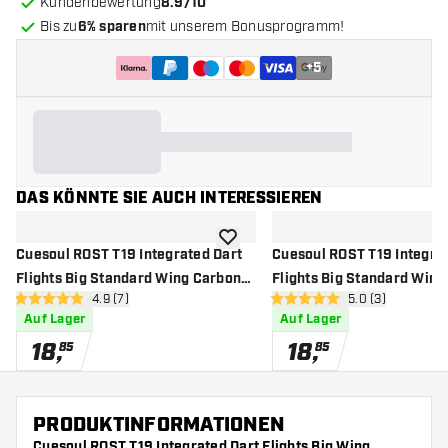
Kundenbewertung
8.9/10
Bis zu
6% sparen
mit unserem Bonusprogramm!
+
5
DAS KÖNNTE SIE AUCH INTERESSIEREN
Zur Wunschliste hinzufügen
Cuesoul ROST T19 Integrated Dart
Cuesoul ROST T19 Integra
Flights Big Standard Wing Carbon
Flights Big Standard Wing
Bewertungsbereich öffnen
4.9 (7)
Bewertungsbere
5.0 (3)
Red - Dart Flights
Orange - Dart Flights
4.9 Bewertungssterne
5 Bewertungssterne
Auf Lager
Auf Lager
18
,
18
,
85
85
PRODUKTINFORMATIONEN
Cuesoul ROST T19 Integrated Dart Flights Big Wing