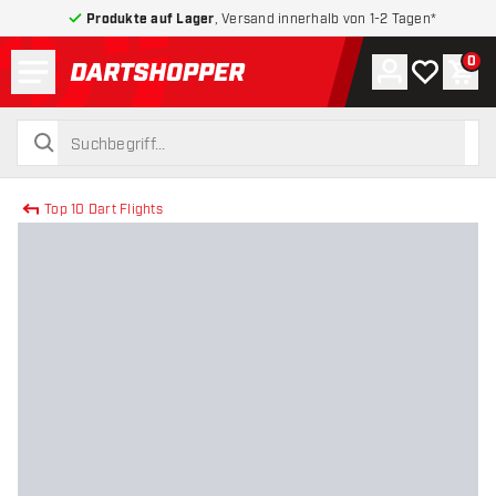
Produkte auf Lager
, Versand innerhalb von 1-2 Tagen*
Menü
0
Konto
Meine Wuns
War
zurück zur Startseite
suchen
suchen
Top 10 Dart Flights