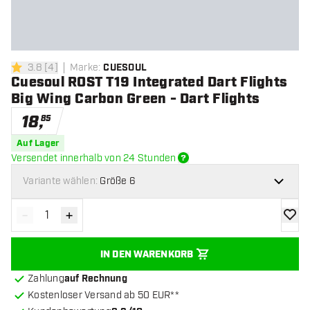
3.8
[
4
]
Marke
:
CUESOUL
3.8 Bewertungssterne
Cuesoul ROST T19 Integrated Dart Flights
Big Wing Carbon Green - Dart Flights
18
,
85
Auf Lager
Versendet innerhalb von 24 Stunden
Variante wählen:
Größe 6
-
+
Menge verringern
Menge erhöhen
Zur Wu
IN DEN WARENKORB
Zahlung
auf Rechnung
Kostenloser Versand ab 50 EUR**