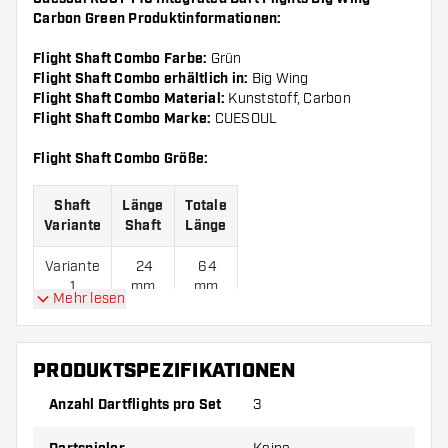
Carbon Green Produktinformationen:
Flight Shaft Combo Farbe:
Grün
Flight Shaft Combo erhältlich in:
Big Wing
Flight Shaft Combo Material:
Kunststoff, Carbon
Flight Shaft Combo Marke:
CUESOUL
Flight Shaft Combo Größe:
Shaft
Länge
Totale
Variante
Shaft
Länge
Variante
24
64
1
mm
mm
Mehr lesen
Variante
27
67
2
mm
mm
PRODUKTSPEZIFIKATIONEN
Variante
29
69
Anzahl Dartflights pro Set
3
3
mm
mm