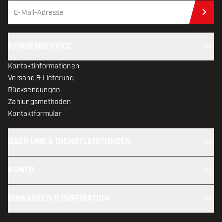
Jet
KUNDENSERVICE
Kontaktinformationen
Versand & Lieferung
Rücksendungen
Zahlungsmethoden
Kontaktformular
ÜBER UNS & DIENSTLEISTUNGEN
KONTO
EINKAUFEN & INSPIRATION