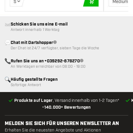
S
Medium
IN DEN WARENKOR
Schicken Sie uns eine E-mail
Antwort innerhalb 1 Werktag
Chat mit Dartshopper
Kundenservice nicht verfügbar
Der Chat ist 24/7 verfügbar, sieben Tage die Woche
Rufen Sie uns an +039292-678270
Kundenservice nicht verfügba
An Werktagen erreichbar von 08:00 - 19:00
Häufig gestellte Fragen
Sofortige Antwort
Produkte auf Lager
, Versand innerhalb von 1-2 Tagen*
•
140.000+ Bewertungen
MELDEN SIE SICH FÜR UNSEREN NEWSLETTER AN
Erhalten Sie die neuesten Angebote und Aktionen