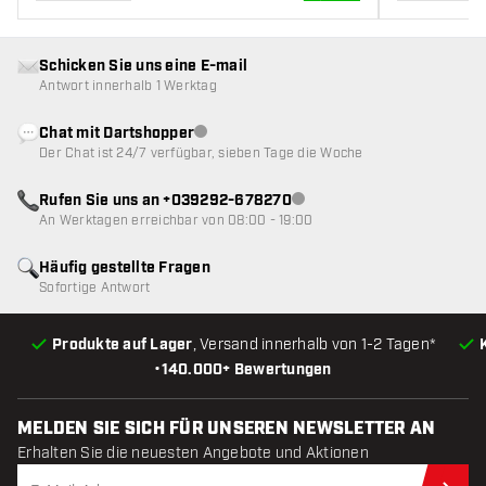
Schicken Sie uns eine E-mail
Antwort innerhalb 1 Werktag
Chat mit Dartshopper
Kundenservice nicht verfügbar
Der Chat ist 24/7 verfügbar, sieben Tage die Woche
Rufen Sie uns an +039292-678270
Kundenservice nicht verfügba
An Werktagen erreichbar von 08:00 - 19:00
Häufig gestellte Fragen
Sofortige Antwort
Produkte auf Lager
, Versand innerhalb von 1-2 Tagen*
•
140.000+ Bewertungen
MELDEN SIE SICH FÜR UNSEREN NEWSLETTER AN
Erhalten Sie die neuesten Angebote und Aktionen