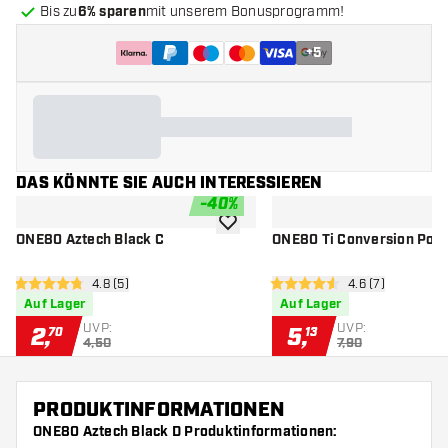
Bis zu
6% sparen
mit unserem Bonusprogramm!
+
5
DAS KÖNNTE SIE AUCH INTERESSIEREN
-
40
%
Zur Wunschliste hinzufügen
ONE80 Aztech Black C
ONE80 Ti Conversion Point
Bewertungsbereich öffnen
4.8 (5)
Bewertungsberei
4.6 (7)
4.8 Bewertungssterne
4.6 Bewertungssterne
Auf Lager
Auf Lager
UVP:
UVP:
2
,
5
,
70
13
4,50
7,90
PRODUKTINFORMATIONEN
ONE80 Aztech Black D Produktinformationen: