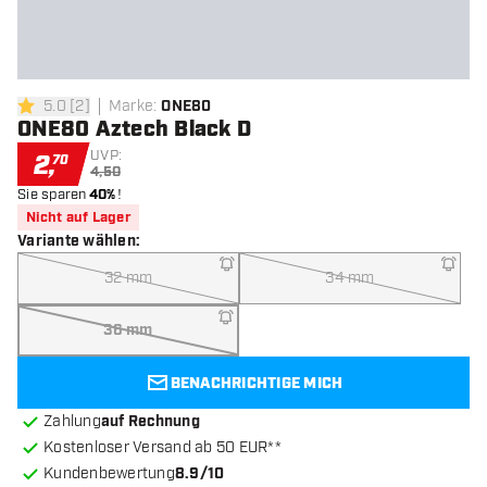
5.0
[
2
]
Marke
:
ONE80
5 Bewertungssterne
ONE80 Aztech Black D
UVP:
2
,
70
4,50
Sie sparen
40%
!
Nicht auf Lager
Variante wählen
:
32 mm
34 mm
36 mm
BENACHRICHTIGE MICH
Zahlung
auf Rechnung
Kostenloser Versand ab 50 EUR**
Kundenbewertung
8.9/10