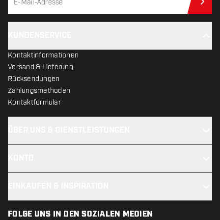
Jet
KUNDENSERVICE
Kontaktinformationen
Versand & Lieferung
Rücksendungen
Zahlungsmethoden
Kontaktformular
ÜBER UNS & DIENSTLEISTUNGEN
KONTO
EINKAUFEN & INSPIRATION
FOLGE UNS IN DEN SOZIALEN MEDIEN