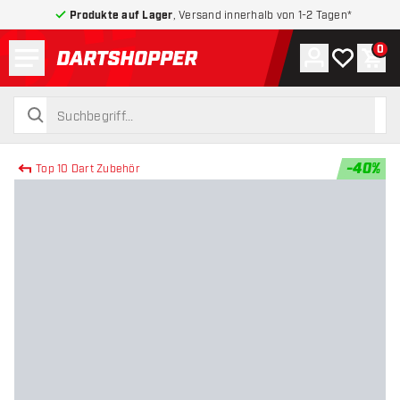
Produkte auf Lager
, Versand innerhalb von 1-2 Tagen*
Menü
0
Konto
Meine Wuns
War
zurück zur Startseite
suchen
suchen
-
40
%
Top 10 Dart Zubehör