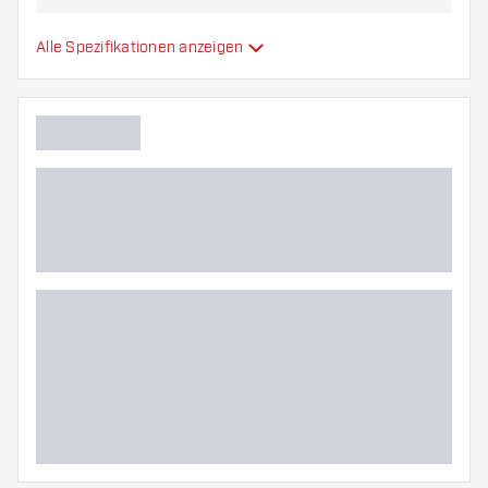
Gripzone Dartspitzen
Überall
Alle Spezifikationen anzeigen
Zusätzliche Farben
Hauptfarbe
Länge Dartspitzen