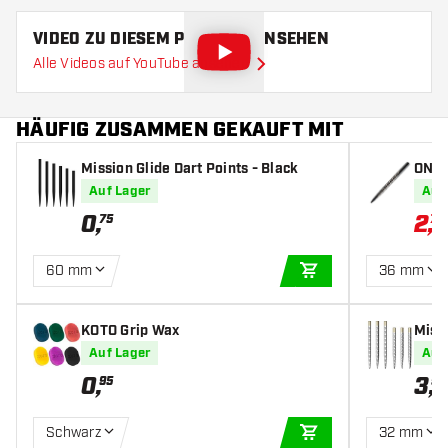
VIDEO ZU DIESEM PRODUKT ANSEHEN
Alle Videos auf YouTube ansehen
HÄUFIG ZUSAMMEN GEKAUFT MIT
Mission Glide Dart Points - Black
ONE8
Auf Lager
Auf
0
,
2
,
75
70
60 mm
36 mm
IN DEN WARENKOR
KOTO Grip Wax
Missi
r
Auf Lager
Auf
0
,
3
,
95
95
Schwarz
32 mm
IN DEN WARENKOR