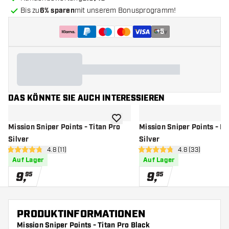
Bis zu
6% sparen
mit unserem Bonusprogramm!
+
5
DAS KÖNNTE SIE AUCH INTERESSIEREN
Zur Wunschliste hinzufügen
Mission Sniper Points - Titan Pro
Mission Sniper Points - Ri
Silver
Silver
Bewertungsbereich öffnen
4.8 (11)
Bewertungsbere
4.8 (33)
4.8 Bewertungssterne
4.8 Bewertungssterne
Auf Lager
Auf Lager
9
,
9
,
95
95
PRODUKTINFORMATIONEN
Mission Sniper Points - Titan Pro Black