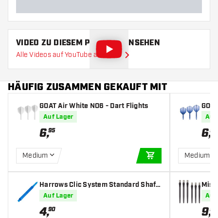
VIDEO ZU DIESEM PRODUKT ANSEHEN
Alle Videos auf YouTube ansehen
HÄUFIG ZUSAMMEN GEKAUFT MIT
GOAT Air White NO6 - Dart Flights
GOAT 
s
Auf Lager
Auf
6
,
6
,
95
95
Medium
Medium
IN DEN WARENKOR
Harrows Clic System Standard Shaft
Missi
s Aqua - Dart Shafts
Auf Lager
Auf
4
,
9
,
90
95