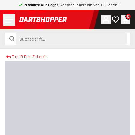
Produkte auf Lager
, Versand innerhalb von 1-2 Tagen*
Menü
0
Konto
Meine Wuns
War
zurück zur Startseite
suchen
suchen
Top 10 Dart Zubehör