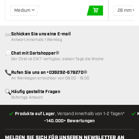
Medium
28 mm
IN DEN WARENKOR
Schicken Sie uns eine E-mail
Antwort innerhalb 1 Werktag
Chat mit Dartshopper
Kundenservice nicht verfügbar
Der Chat ist 24/7 verfügbar, sieben Tage die Woche
Rufen Sie uns an +039292-678270
Kundenservice nicht verfügba
An Werktagen erreichbar von 08:00 - 19:00
Häufig gestellte Fragen
Sofortige Antwort
Produkte auf Lager
, Versand innerhalb von 1-2 Tagen*
•
140.000+ Bewertungen
MELDEN SIE SICH FÜR UNSEREN NEWSLETTER AN