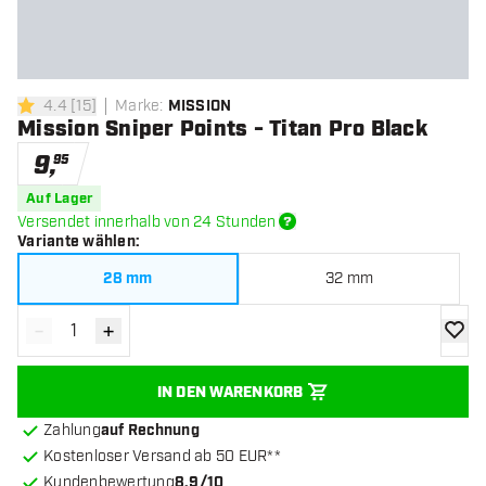
4.4
[
15
]
Marke
:
MISSION
4.4 Bewertungssterne
Mission Sniper Points - Titan Pro Black
9
,
95
Auf Lager
Versendet innerhalb von 24 Stunden
Variante wählen
:
28 mm
32 mm
-
+
Menge verringern
Menge erhöhen
Zur Wu
IN DEN WARENKORB
Zahlung
auf Rechnung
Kostenloser Versand ab 50 EUR**
Kundenbewertung
8.9/10