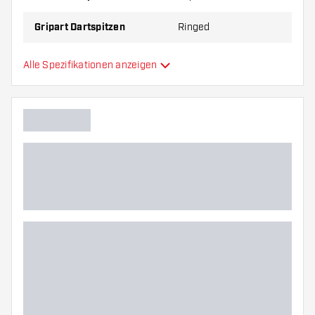
Gripart Dartspitzen
Ringed
Gripzone Dartspitzen
Hinten
Alle Spezifikationen anzeigen
Hauptfarbe
Länge Dartspitzen