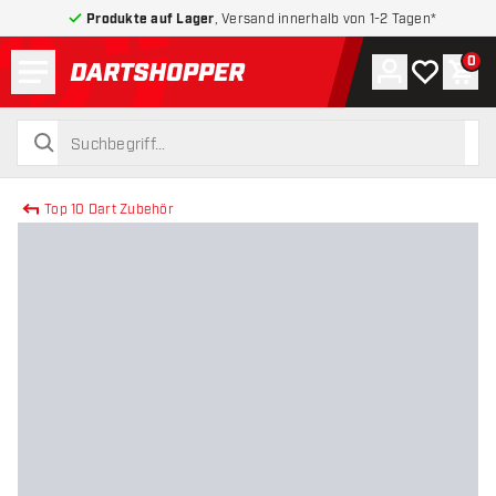
Produkte auf Lager
, Versand innerhalb von 1-2 Tagen*
Menü
0
Konto
Meine Wuns
War
zurück zur Startseite
suchen
suchen
Top 10 Dart Zubehör