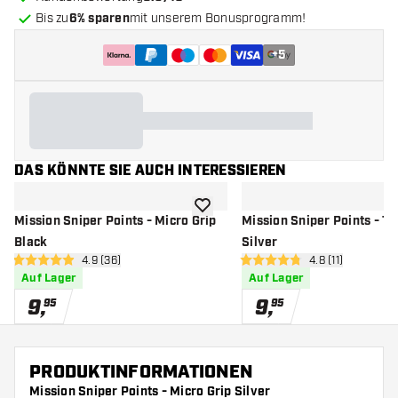
Bis zu
6% sparen
mit unserem Bonusprogramm!
+
5
DAS KÖNNTE SIE AUCH INTERESSIEREN
Zur Wunschliste hinzufügen
Mission Sniper Points - Micro Grip
Mission Sniper Points - Ti
Black
Silver
Bewertungsbereich öffnen
4.9 (36)
Bewertungsbere
4.8 (11)
4.9 Bewertungssterne
4.8 Bewertungssterne
Auf Lager
Auf Lager
9
,
9
,
95
95
PRODUKTINFORMATIONEN
Mission Sniper Points - Micro Grip Silver