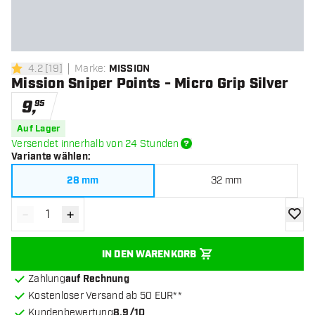
4.2
[
19
]
Marke
:
MISSION
4.2 Bewertungssterne
Mission Sniper Points - Micro Grip Silver
9
,
95
Auf Lager
Versendet innerhalb von 24 Stunden
Variante wählen
:
28 mm
32 mm
-
+
Menge verringern
Menge erhöhen
Zur Wu
IN DEN WARENKORB
Zahlung
auf Rechnung
Kostenloser Versand ab 50 EUR**
Kundenbewertung
8.9/10