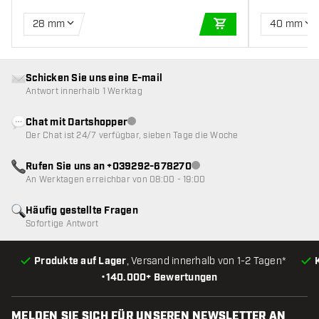
28 mm
40 mm
IN DEN WARENKOR
Schicken Sie uns eine E-mail
Antwort innerhalb 1 Werktag
Chat mit Dartshopper
Kundenservice nicht verfügbar
Der Chat ist 24/7 verfügbar, sieben Tage die Woche
Rufen Sie uns an +039292-678270
Kundenservice nicht verfügba
An Werktagen erreichbar von 08:00 - 19:00
Häufig gestellte Fragen
Sofortige Antwort
Produkte auf Lager
, Versand innerhalb von 1-2 Tagen*
•
140.000+ Bewertungen
MELDEN SIE SICH FÜR UNSEREN NEWSLETTER AN