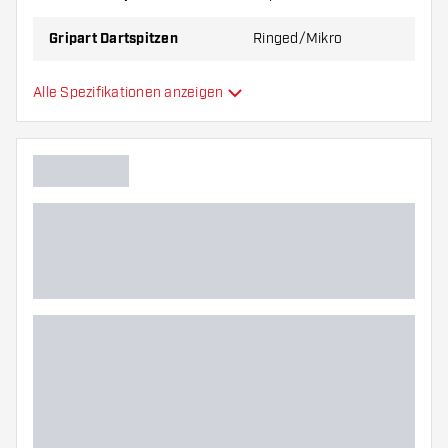
Gripart Dartspitzen
Ringed/Mikro
Gripzone Dartspitzen
Überall
Alle Spezifikationen anzeigen
Hauptfarbe
Länge Dartspitzen