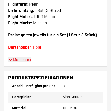
Flightform:
Pear
Lieferumfang:
1 Set (3 Stück)
Flight Material:
100 Micron
Flight Marke:
Mission
Preise gelten jeweils für ein Set (1 Set = 3 Stück).
Dartshopper Tipp!
Mehr lesen
Sorgen Sie für genügend Ersatz Flights und
Shafts. Diese können sich durch Gebrauch
abnutzen oder brechen.
PRODUKTSPEZIFIKATIONEN
Anzahl Dartflights pro Set
3
Probieren Sie eine andere Form, ein anderes
Material oder eine andere Dicke der Flights aus,
Dartspieler
Alan Soutar
um herauszufinden, welche Variante am besten
zu Ihnen passt!
Material
100 Mikron