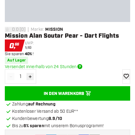
0.0
[
0
]
Marke
:
MISSION
0 Bewertungssterne
Mission Alan Soutar Pear - Dart Flights
UVP:
0
,
66
1,10
Sie sparen
40%
!
Auf Lager
Versendet innerhalb von 24 Stunden
-
+
Menge verringern
Menge erhöhen
Zur Wu
IN DEN WARENKORB
Zahlung
auf Rechnung
Kostenloser Versand ab 50 EUR**
Kundenbewertung
8.9/10
Bis zu
6% sparen
mit unserem Bonusprogramm!