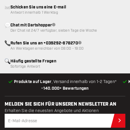
Schicken Sie uns eine E-mail
Antwort innerhalb 1 Werktag
Chat mit Dartshopper
Kundenservice nicht verfügbar
Der Chat ist 24/7 verfügbar, sieben Tage die Woche
Rufen Sie uns an +039292-678270
Kundenservice nicht verfügba
An Werktagen erreichbar von 08:00 - 19:00
Häufig gestellte Fragen
Sofortige Antwort
Produkte auf Lager
, Versand innerhalb von 1-2 Tagen*
•
140.000+ Bewertungen
MELDEN SIE SICH FÜR UNSEREN NEWSLETTER AN
Erhalten Sie die neuesten Angebote und Aktionen
Jet