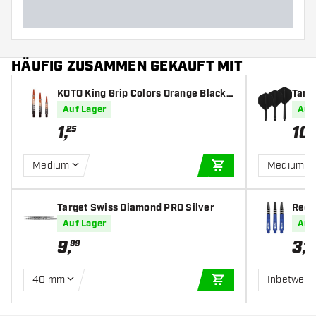
HÄUFIG ZUSAMMEN GEKAUFT MIT
KOTO King Grip Colors Orange Black -
Targe
Dart Shafts
s
Auf Lager
Auf
1
,
10
,
25
Medium
Medium
IN DEN WARENKOR
Target Swiss Diamond PRO Silver
Red 
fts
Auf Lager
Auf
9
,
3
,
99
45
40 mm
Inbetwee
IN DEN WARENKOR