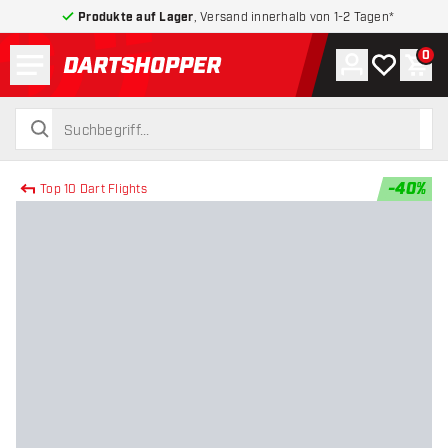
Produkte auf Lager
, Versand innerhalb von 1-2 Tagen*
Menü
0
Konto
Meine Wuns
War
zurück zur Startseite
suchen
suchen
-
40
%
Top 10 Dart Flights