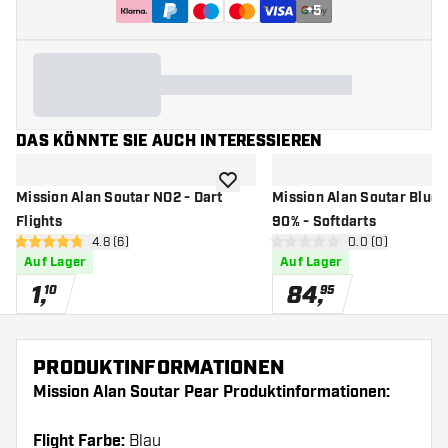
+
5
DAS KÖNNTE SIE AUCH INTERESSIEREN
Zur Wunschliste hinzufügen
Mission Alan Soutar NO2 - Dart
Mission Alan Soutar Blue 
Flights
90% - Softdarts
Bewertungsbereich öffnen
4.8 (6)
Bewertungsbere
0.0 (0)
4.8 Bewertungssterne
0 Bewertungssterne
Auf Lager
Auf Lager
1
,
84
,
10
95
PRODUKTINFORMATIONEN
Mission Alan Soutar Pear Produktinformationen:
Flight Farbe:
Blau