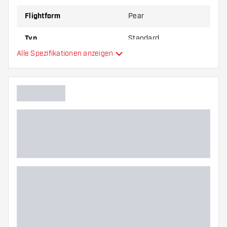
Flightform
Pear
Typ
Standard
Alle Spezifikationen anzeigen
Flexibilität
Hauptfarbe