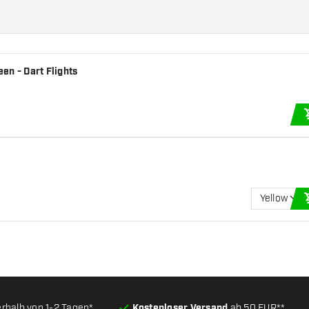
en - Dart Flights
Yellow
erhalb von 1-2 Tagen*
Kostenloser Versand
ab 50 EUR**