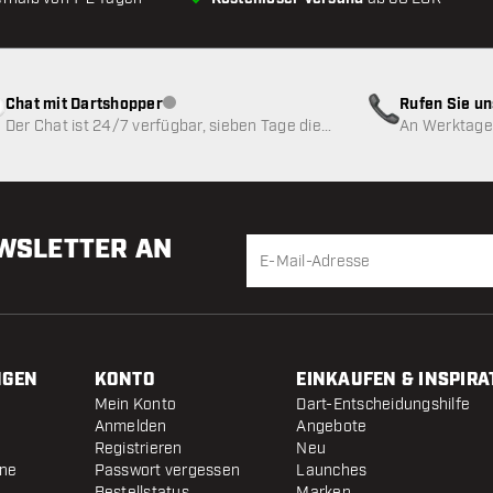
Chat mit Dartshopper
Rufen Sie u
Kundenservice nicht verfügbar
Der Chat ist 24/7 verfügbar, sieben Tage die
An Werktagen
Woche
EWSLETTER AN
NGEN
KONTO
EINKAUFEN & INSPIRA
Mein Konto
Dart-Entscheidungshilfe
Anmelden
Angebote
Registrieren
Neu
ine
Passwort vergessen
Launches
Bestellstatus
Marken