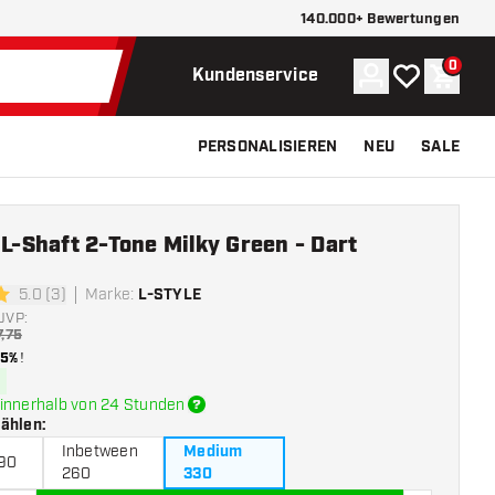
140.000+ Bewertungen
0
Konto
Meine Wunsch
Waren
Kundenservice
PERSONALISIEREN
NEU
SALE
 L-Shaft 2-Tone Milky Green - Dart
5.0 (3)
Marke
:
L-STYLE
ngssterne
UVP:
7,75
15%
!
innerhalb von 24 Stunden
wählen
:
Inbetween
Medium
190
260
330