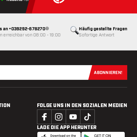
ns an +039292-678270
Häufig gestellte Fragen
Kundenservice nicht verfügbar
 erreichbar von 08:00 - 19:00
Sofortige Antwort
ABONNIEREN!
Jetzt für uns
TION
FOLGE UNS IN DEN SOZIALEN MEDIEN
LADE DIE APP HERUNTER