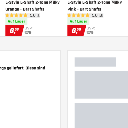
nschliste hinzufügen
Zur Wunschliste hinzufügen
Zur Wuns
L-Style L-Shaft 2-Tone Milky
L-Style L-Shaft 2-Tone Milky
Orange - Dart Shafts
Pink - Dart Shafts
 öffnen
Bewertungsbereich öffnen
5.0 (1)
Bewertungsbereich 
5.0 (3)
5 Bewertungssterne
5 Bewertungssterne
Auf Lager
Auf Lager
UVP:
UVP:
6
,
6
,
59
59
7,75
7,75
s geliefert. Diese sind