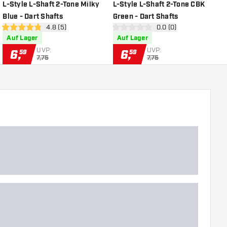
chliste hinzufügen
Zur Wunschliste hinzufügen
Zur Wunsch
L-Style L-Shaft 2-Tone Milky
L-Style L-Shaft 2-Tone CBK
L
Blue - Dart Shafts
Green - Dart Shafts
G
öffnen
Bewertungsbereich öffnen
4.8 (5)
Bewertungsbereich öf
0.0 (0)
4.8 Bewertungssterne
0 Bewertungssterne
5
Auf Lager
Auf Lager
UVP:
UVP:
6
,
6
,
59
59
7,75
7,75