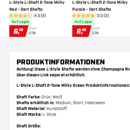
Zur Wunschliste hinzufügen
Zur Wu
L-Style L-Shaft 2-Tone Milky
L-Style L-Shaft 2-Tone Milky
Red - Dart Shafts
Purple - Dart Shafts
Bewertungsbereich öffnen
4.3 (3)
Bewertungsbereich
5.0 (2)
4.3 Bewertungssterne
5 Bewertungssterne
Auf Lager
Auf Lager
UVP:
UVP:
6
,
6
,
59
59
7,75
7,75
PRODUKTINFORMATIONEN
Achtung! Diese L-Style Shafts werden ohne Champagne Ring
über diesen
Link
separat erhältlich.
L-Style L-Shaft 2-Tone Milky Green Produktinformationen:
Shaft Farbe:
Grün, Weiß
Shafts erhältlich in:
Medium, Short, Inbetween
Shaft Material:
Kunststoff
Shaft Marke:
L-Style
Shaft Größe: