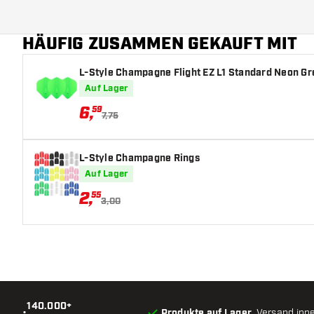
HÄUFIG ZUSAMMEN GEKAUFT MIT
L-Style Champagne Flight EZ L1 Standard Neon Gre
Auf Lager
6
,
59
7,75
L-Style Champagne Rings
Auf Lager
2
,
55
3,00
140.000+
•
Produkte auf Lager
, Versand inn