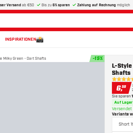
ser Versand
ab €50
Bis zu
6% sparen
Zahlung auf Rechnung
möglich
INSPIRATIONEN
-
15
%
ne Milky Green - Dart Shafts
L-Style
Shafts
5 Bewertu
6
,
59
Sie sparen
Auf Lager
Versendet 
Variante 
Short 