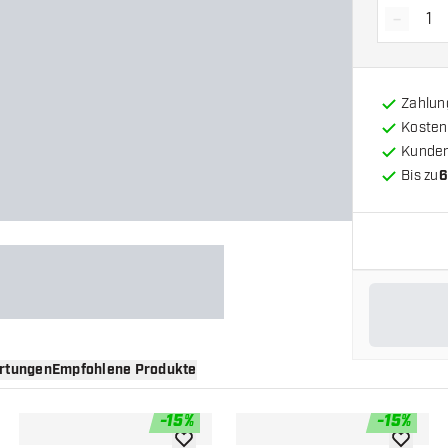
-
Menge 
Zahlun
Kosten
Kunde
Bis zu
6
rtungen
Empfohlene Produkte
-
15
%
-
15
%