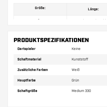
Größe:
Länge:
Größe 190
Short, siehe Bild
Größe 260
Inbetween, siehe Bi
PRODUKTSPEZIFIKATIONEN
Größe 330
Medium, siehe Bil
Dartspieler
Keine
Preise gelten jeweils für ein Set (1 Set = 3 Stück).
Schaftmaterial
Kunststoff
Zusätzliche Farben
Weiß
Hauptfarbe
Grün
Schaftgröße
Medium 330