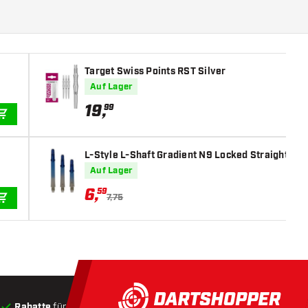
Target Swiss Points RST Silver
Auf Lager
19
,
99
IN DEN WARENKORB
L-Style L-Shaft Gradient N9 Locked Straight Blac
Auf Lager
6
,
59
7,75
IN DEN WARENKORB
Rabatte
für Kunden
Produkte auf Lager
, Versand innerha