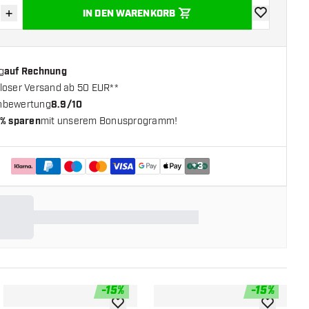
+
IN DEN WARENKORB
verringern
Menge erhöhen
Zur Wunschl
g
auf Rechnung
loser Versand ab 50 EUR**
nbewertung
8.9/10
% sparen
mit unserem Bonusprogramm!
+
3
-
15
%
-
15
%